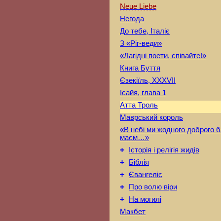
Neue Liebe
Негода
До тебе, Італіє
З «Ріг-веди»
«Лагідні поети, співайте!»
Книга Буття
Єзекіїль, XXXVII
Ісайя, глава 1
Атта Троль
Маврський король
«В небі ми жодного доброго б
маєм…»
+
Історія і релігія жидів
+
Біблія
+
Євангеліє
+
Про волю віри
+
На могилі
Макбет