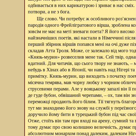
одбивається в них карикатурою і зриває в нас сміх. 
потвори, а не з бога.
Ще слово. Чи потребує ж особливого роз’ясненн
пародія одного Фрейлігратового вірша, зроблена к
зовсім не має на меті зневаги поета? Я його високо 
найзначніших поетів, які настали в Німеччині після
перший збірник віршів попався мені на очі дуже пізн
складав Атта Троля. Може, се залежало від мого то
«Князь-мурин» розвеселив мене так. Сей твір, одна
вдатний. Для читачів, що сього твору не знають, – 
небудь в Хінах або в Японії, чи навіть над Нігері т
примітку. Князь-мурин, що виходить з початку поем
місячна темрява, мав чорну любку з чорним облич
струсевими перами. Але у вояцькому запалі він її п
де гуде бубон, обвішаний черепами, – ох, там він з
переможці продають його білим. Тії тягнуть благо
тут ми знаходимо його знову на службі у переїзног
доручило йому бити в турецький бубон під час сво
Отже, стоїть він там при вході на арену, сумний та
тому думає про свою колишню величність, думає пр
абсолютним монархом понад далеким, далеким Ніге