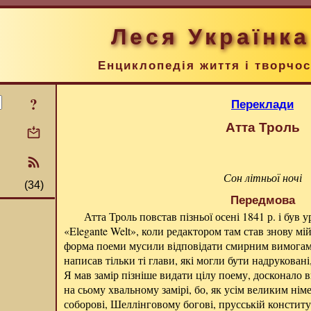
Леся Українка
Енциклопедія життя і творчос
?
Переклади
Атта Троль
Сон літньої ночі
(34)
Передмова
Атта Троль повстав пізньої осені 1841 р. і був
«Elegante Welt», коли редактором там став знову мій
форма поеми мусили відповідати смирним вимогам с
написав тільки ті глави, які могли бути надруковані
Я мав замір пізніше видати цілу поему, досконало в
на сьому хвальному замірі, бо, як усім великим ні
соборові, Шеллінговому богові, прусській конституц