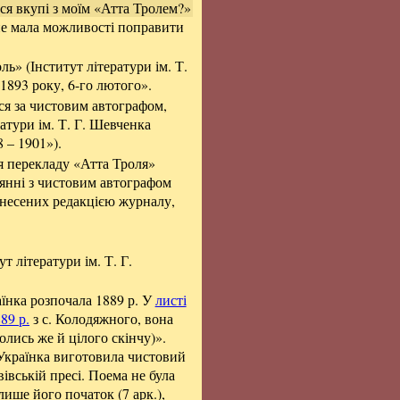
ся вкупі з моїм «Атта Тролем?»
не мала можливості поправити
» (Інститут літератури ім. Т.
1893 року, 6-го лютого».
я за чистовим автографом,
ратури ім. Т. Г. Шевченка
 – 1901»).
я перекладу «Атта Троля»
внянні з чистовим автографом
внесених редакцією журналу,
 літератури ім. Т. Г.
їнка розпочала 1889 р. У
листі
89 р.
з с. Колодяжного, вона
олись же й цілого скінчу)».
 Українка виготовила чистовий
вівській пресі. Поема не була
лише його початок (7 арк.),