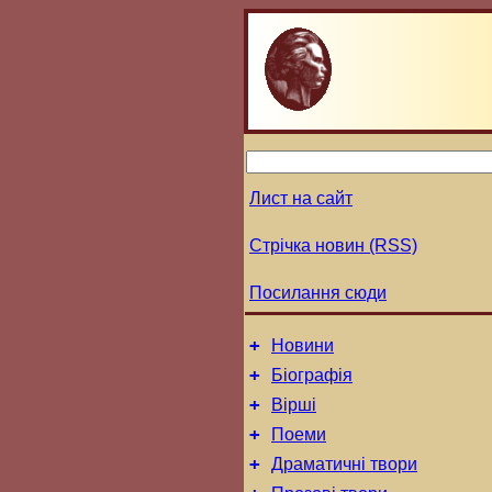
Лист на сайт
Стрічка новин (RSS)
Посилання сюди
+
Новини
+
Біографія
+
Вірші
+
Поеми
+
Драматичні твори