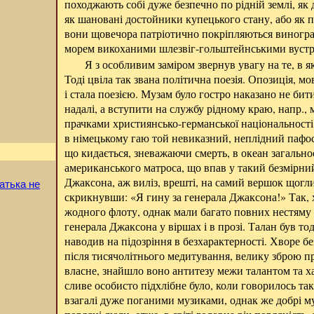
походжають собі дуже безпечно по рідній землі, як 
як шановані достойники купецького стану, або як п
вони щовечора патріотично покріпляються виногра
морем викоханими шлезвіг-гольштейнськими вуст
Я з особливим заміром звернув увагу на те, в я
Тоді цвіла так звана політична поезія. Опозиція, м
і стала поезією. Музам було гостро наказано не бит
надалі, а вступити на службу рідному краю, напр.,
прачками християнсько-германської національності.
в німецькому гаю той невиказний, неплідний пафос,
що кидається, зневажаючи смерть, в океан загально
американського матроса, що впав у такий безмірний
Джаксона, аж виліз, врешті, на самий вершок щогли 
атька не
скрикнувши: «Я гину за генерала Джаксона!» Так, х
жодного флоту, однак мали багато повних нестяму 
генерала Джаксона у віршах і в прозі. Талан був то
наводив на підозріння в безхарактерності. Хворе бе
після тисячолітнього медитування, велику зброю п
власне, знайшло воно антитезу межи талантом та х
сливе особисто підхлібне було, коли говорилось та
взагалі дуже поганими музиками, однак же добрі м