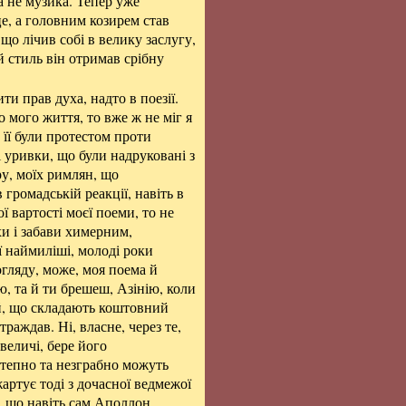
 а не музика. Тепер уже
е, а головним козирем став
о лічив собі в велику заслугу,
ий стиль він отримав срібну
ти прав духа, надто в поезії.
 мого життя, то вже ж не міг я
ст її були протестом проти
і уривки, що були надруковані з
ру, моїх римлян, що
 громадській реакції, навіть в
 вартості моєї поеми, то не
тіхи і забави химерним,
ї наймиліші, молоді роки
огляду, може, моя поема й
ю, та й ти брешеш, Азінію, коли
ей, що складають коштовний
страждав. Ні, власне, через те,
 величі, бере його
отепно та незграбно можуть
жартує тоді з дочасної ведмежої
і, що навіть сам Аполлон