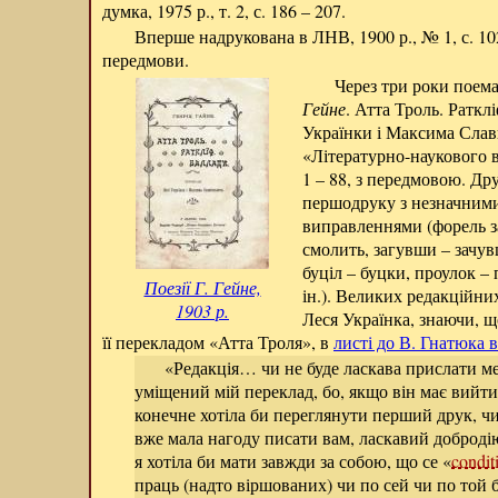
думка, 1975 р., т. 2, с. 186 – 207.
Вперше надрукована в ЛНВ, 1900 р., № 1, с. 102 
передмови.
Через три роки поема
Гейне
. Атта Троль. Раткл
Українки і Максима Слав
«Літературно-наукового ві
1 – 88, з передмовою. Др
першодруку з незначним
виправленнями (форель за
смолить, загувши – зачу
буціл – буцки, проулок – 
Поезії Г. Гейне,
ін.). Великих редакційни
1903 р.
Леся Українка, знаючи, щ
її перекладом «Атта Троля», в
листі до В. Гнатюка в
«Редакція… чи не буде ласкава прислати ме
уміщений мій переклад, бо, якщо він має вийти
конечне хотіла би переглянути перший друк, чи
вже мала нагоду писати вам, ласкавий доброді
я хотіла би мати завжди за собою, що се «
condit
праць (надто віршованих) чи по сей чи по той 