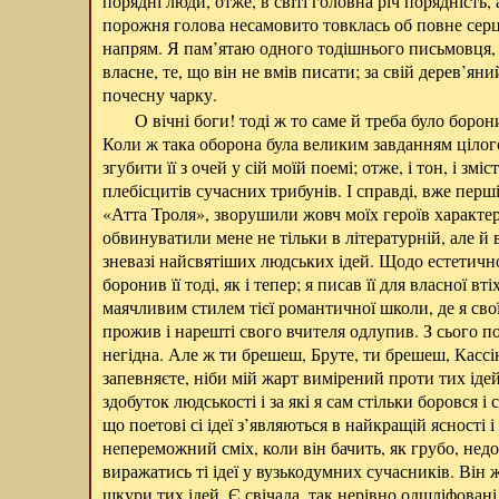
порядні люди, отже, в світі головна річ порядність,
порожня голова несамовито товклась об повне серц
напрям. Я пам’ятаю одного тодішнього письмовця, щ
власне, те, що він не вмів писати; за свій дерев’ян
почесну чарку.
О вічні боги! тоді ж то саме й треба було борони
Коли ж така оборона була великим завданням цілого
згубити її з очей у сій моїй поемі; отже, і тон, і змі
плебісцитів сучасних трибунів. І справді, вже перш
«Атта Троля», зворушили жовч моїх героїв характе
обвинуватили мене не тільки в літературній, але й в
зневазі найсвятіших людських ідей. Щодо естетичної
боронив її тоді, як і тепер; я писав її для власної в
маячливим стилем тієї романтичної школи, де я сво
прожив і нарешті свого вчителя одлупив. З сього п
негідна. Але ж ти брешеш, Бруте, ти брешеш, Кассі
запевняєте, ніби мій жарт вимірений проти тих ід
здобуток людськості і за які я сам стільки боровся і 
що поетові сі ідеї з’являються в найкращій ясності і
непереможний сміх, коли він бачить, як грубо, нед
виражатись ті ідеї у вузькодумних сучасників. Він 
шкури тих ідей. Є свічада, так нерівно одшліфован