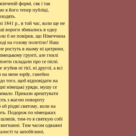
кінченій формі, сяк і так
ю я його тепер публіці,
оходять.
і 1841 р., в той час, коли ще не
ші вороги збивались в одну
коли б не повірив, що Німеччина
тоді на голову полетіло! Наш
не ростуть в ньому ні цитрини,
німецькому грунті, але гнилі
 поети складали про се пісні.
згубив ні тієї, ні другої, а всі
и на мене юрбу, ганебно
 до того, щоб відповідати на
дні німецькі уряди, мушу се
чимало. Прикази арештувати
ають з жагою повороту
об різдві святому, коли на
яють. Подорож по німецьких
шляхів, тим-то я святкую собі
у вигнанні. Тим часом одважні
алості та запобіганні,