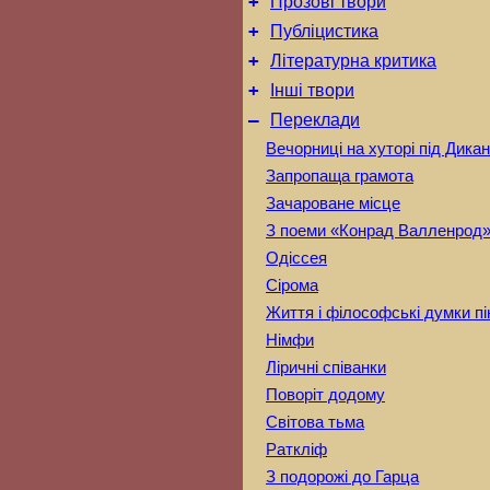
+
Прозові твори
+
Публіцистика
+
Літературна критика
+
Інші твори
–
Переклади
Вечорниці на хуторі під Дика
Запропаща грамота
Зачароване місце
З поеми «Конрад Валленрод
Одіссея
Сірома
Життя і філософські думки пі
Німфи
Ліричні співанки
Поворіт додому
Світова тьма
Раткліф
З подорожі до Гарца