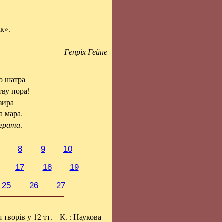
ук».
Генріх Гейне
о шатра
тву пора!
зира
а мара.
іграта
.
8
9
10
17
18
19
25
26
27
я творів у 12 тт. – К. : Наукова