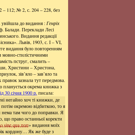
– 112; № 2, с. 204 – 228, без
 увійшла до видання :
Генріх
іф. Балади. Переклади Лесі
инського. Видання редакції
сника». Львів, 1903, с. І – VI,
уге видання було повторенням
и мовно-стилістичними
мість пструг, смалить –
вши, Христини – Христона,
приулок, зів’яло – зав’яло та
х правок зазнала тут передмова.
о планується окрема книжка з
ід 30 січня 1900 р.
писала:
ні негайно хоч ті книжки, де
 потім окремою відбиткою, то я
 нема там чого до поправки. Я
ю, що право останньої коректи
io sine qua поп
» видання моїх
бік кордону… Як же буде з