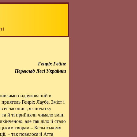
ті
Генріх Гейне
Переклад Лесі Українки
 уривками надрукований в
 приятель Генріх Лаубе. Зміст і
еї часописі; я спочатку
, та й ті прийняли чимало змін.
икінченою, але так діло й стало
мецьким творам – Кельнському
ії, – так повелося й Атта