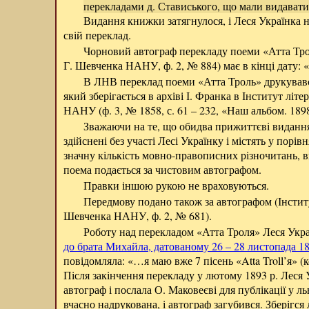
перекладами д. Стависького, що мали видавати
Видання книжки затягнулося, і Леся Українка 
свій переклад.
Чорновий автограф перекладу поеми «Атта Троль
Г. Шевченка НАНУ, ф. 2, № 884) має в кінці дату: «
В ЛНВ переклад поеми «Атта Троль» друкувавс
який зберігається в архіві І. Франка в Інститут літе
НАНУ (ф. 3, № 1858, с. 61 – 232, «Наш альбом. 1898
Зважаючи на те, що обидва прижиттєві виданн
здійснені без участі Лесі Українку і містять у порі
значну кількість мовно-правописних різночитань, 
поема подається за чистовим автографом.
Правки іншою рукою не враховуються.
Передмову подано також за автографом (Інститут
Шевченка НАНУ, ф. 2, № 681).
Роботу над перекладом «Атта Троля» Леся Укра
до брата Михайла, датованому 26 – 28 листопада 18
повідомляла: «…я маю вже 7 пісень «Atta Troll’я» (к
Після закінчення перекладу у лютому 1893 р. Леся
автограф і послала О. Маковеєві для публікації у ль
вчасно надрукована, і автограф загубився. Зберігся 