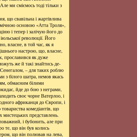
Але ми сміємось тоді тільки з
я, що свавільна і жартівлива
омічною основою «Атта Троля»,
ціню і тепер і залічую його до
 іюльської революції. Його
о, власне, в той час, як я
дішнього настрою, що, власне,
к, прославився як дуже
можуть же й такі знайтись де-
а Сенегалом, – для таких роблю
и з білого шатра, немов якась
чям, обмаєним білими
окидає, йде до бою з неграми,
находить своє чорне Ватерлоо, і
родного африканця до Європи, і
о товариства комедіантів, що
їх мистецьких представлень.
 поважний, і бубонить, але при
о те, що він був колись
ром, що він полював на лева,