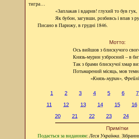
тигра…
«Заплакав і вдарив! глухий то був гук,
Як бубон, загувши, розбивсь і впав з р
Писано в Парижу, в грудні 1846.
Мотто:
Ось вийшов з блискучого свог
Князь-мурин узброєний – в би
Так з брами блискучої хмар ви
Потьмарений місяць, мов темн
«Князь-мурин», Фрейл
1
2
3
4
5
6
7
11
12
13
14
15
16
20
21
22
23
24
Примітки
Подається за виданням
:
Леся Українка
. Зібранн