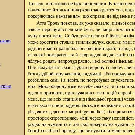
Тролеві, він ніколи не був викінчений. В такій неви
полатаного й тільки поверхово заокругленого, відда
покоряючись намаганням, що справді не від мене п
Атта Троль повстав, як уже сказало, пізньої осен
зовсім перешумів великий бунт, де найрізноманітні
купу проти мене. Се був дуже великий бунт, і я ні
нькою
може зростити стільки гнилих яблук, скільки мені 
рідний край справді благословенний край; правда, 
ні золоті помаранчі, та й лавр ледве-ледве скніє на 
яблука родять напрочуд рясно, і всі великі німецькі
»
При тому бунті я мав згубити корону і голову, але не 
безглуздії обвинувачення, видумані, аби нацькуват
розбились самі, і я навіть не потребував спускатись
них. Мою оборону взяв на себе сам час та й відпові
нгвіна
вдячно признати, прислужились мені в цій справі 
мене, що на всіх станція від німецької границі чек
німецького поета, відновляються в належний спосіб 
різдвяних деревцях мирні (gemuttlich) ліхтарики с
просторах спротивилась мені через таку непевність 
різдво на чужині та й дні свої довершу на чужині, 
борці за світло і правду, що винуватили мене в нест