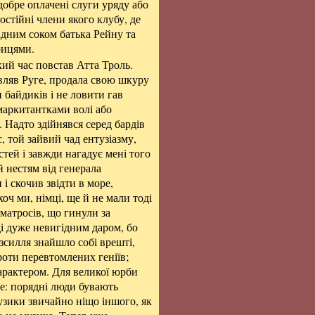
добре оплачені слуги уряду або
остійні члени якого клубу, де
дним соком батька Рейну та
рицями.
кий час повстав Атта Троль.
овляв Руге, продала свою шкуру
и байдиків і не ловити гав
 маркитантками волі або
 Надто здійнявся серед бардів
 той зайвий чад ентузіазму,
стей і завжди нагадує мені того
 нестям від генерала
і скочив звідти в море,
оч ми, німці, ще й не мали тоді
матросів, що гинули за
ді дуже невигідним даром, бо
зсилля знайшло собі врешті,
роти перевтомлених геніїв;
арактером. Для великої юрби
ке: порядні люди бувають
узики звичайно ніщо іншого, як