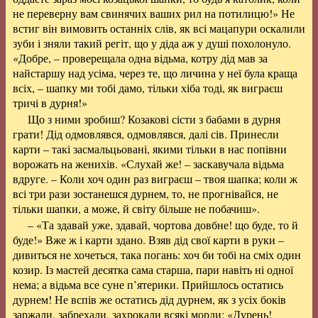
не переверну вам свинячих ваших рил на потилицю!» Не
встиг він вимовить останніх слів, як всі мацапури оскалили
зуби і зняли такий регіт, що у діда аж у душі похолонуло.
«Добре, – проверещала одна відьма, котру дід мав за
найстаршу над усіма, через те, що личина у неї була краща
всіх, – шапку ми тобі дамо, тільки хіба тоді, як виграєш
тричі в дурня!»
Що з ними зробиш? Козакові сісти з бабами в дурня
грати! Дід одмовлявся, одмовлявся, далі сів. Принесли
карти – такі засмальцьовані, якими тільки в нас попівни
ворожать на женихів. «Слухай же! – заскавучала відьма
вдруге. – Коли хоч один раз виграєш – твоя шапка; коли ж
всі три рази зостанешся дурнем, то, не прогнівайся, не
тільки шапки, а може, й світу більше не побачиш».
– «Та здавай уже, здавай, чортова довбне! що буде, то й
буде!» Вже ж і карти здано. Взяв дід свої карти в руки –
дивиться не хочеться, така погань: хоч би тобі на сміх один
козир. Із мастей десятка сама старша, пари навіть ні одної
нема; а відьма все суне п’ятерики. Прийшлось остатись
дурнем! Не вспів же остатись дід дурнем, як з усіх боків
заржали, забрехали, захрокали всякі морди: «Дурень!