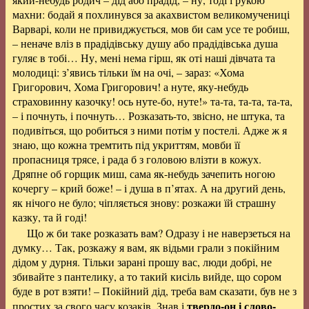
махни: бодай я похлинувся за акахвистом великомучениці
Варварі, коли не привиджується, мов би сам усе те робиш,
– неначе вліз в прадідівську душу або прадідівська душа
гуляє в тобі… Ну, мені нема гірш, як оті наші дівчата та
молодиці: з’явись тільки їм на очі, – зараз: «Хома
Григорович, Хома Григорович! а нуте, яку-небудь
страховинну казочку! ось нуте-бо, нуте!» та-та, та-та, та-та,
– і почнуть, і почнуть… Розказать-то, звісно, не штука, та
подивіться, що робиться з ними потім у постелі. Адже ж я
знаю, що кожна тремтить під укриттям, мовби її
пропасниця трясе, і рада б з головою влізти в кожух.
Дряпне об горщик миш, сама як-небудь зачепить ногою
кочергу – крий боже! – і душа в п’ятах. А на другий день,
як нічого не було; чіпляється знову: розкажи їй страшну
казку, та й годі!
Що ж би таке розказать вам? Одразу і не наверзеться на
думку… Так, розкажу я вам, як відьми грали з покійним
дідом у дурня. Тільки зарані прошу вас, люди добрі, не
збивайте з пантелику, а то такий кисіль вийде, що сором
буде в рот взяти! – Покійний дід, треба вам сказати, був не з
твердо-он і слово-
простих за свого часу козаків. Знав і