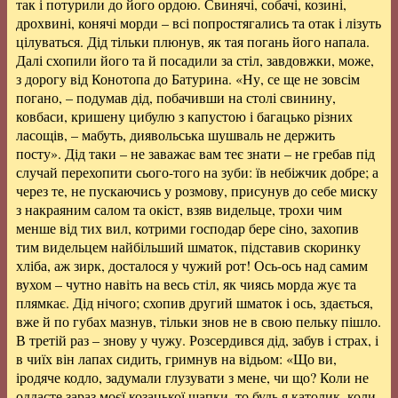
так і потурили до його ордою. Свинячі, собачі, козині,
дрохвині, конячі морди – всі попростягались та отак і лізуть
цілуваться. Дід тільки плюнув, як тая погань його напала.
Далі схопили його та й посадили за стіл, завдовжки, може,
з дорогу від Конотопа до Батурина. «Ну, се ще не зовсім
погано, – подумав дід, побачивши на столі свинину,
ковбаси, кришену цибулю з капустою і багацько різних
ласощів, – мабуть, диявольська шушваль не держить
посту». Дід таки – не заважає вам теє знати – не гребав під
случай перехопити сього-того на зуби: їв небіжчик добре; а
через те, не пускаючись у розмову, присунув до себе миску
з накраяним салом та окіст, взяв видельце, трохи чим
менше від тих вил, котрими господар бере сіно, захопив
тим видельцем найбільший шматок, підставив скоринку
хліба, аж зирк, досталося у чужий рот! Ось-ось над самим
вухом – чутно навіть на весь стіл, як чиясь морда жує та
плямкає. Дід нічого; схопив другий шматок і ось, здається,
вже й по губах мазнув, тільки знов не в свою пельку пішло.
В третій раз – знову у чужу. Розсердився дід, забув і страх, і
в чиїх він лапах сидить, гримнув на відьом: «Що ви,
іродяче кодло, задумали глузувати з мене, чи що? Коли не
оддасте зараз моєї козацької шапки, то будь я католик, коли