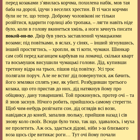
перед козаками з’явилась корчма, похилена набік, мов тая
баба на дорозі, ідучи з веселих хрестин. В ті часи корчми
були не те, що тепер. Доброму чоловікові не тільки
розійтися, вдарити горлиці або тропака, – лягти навіть ніде
було, коли в голову вкинеться хміль, а ноги зачнуть писати
пок
й-он-п
о
о
. Двір був увесь заставлений чумацькими
возами; під повітками, в яслах, у сінях, – інший зігнувшись,
інший простягтись, – хропли, як ті коти, чумаки. Шинкар
сам собі перед каганцем карбував на ломачці, скільки кварт
та восьмушок висушили чумацькі голови. Дід, купивши
третину відра на трьох, пішов під повітку. Усі троє
полягали поруч. Але не встиг дід повернутися, аж бачить,
його земляки сплять уже, як убиті. Розбудивши третього
козака, що ото пристав до них, дід натякнув йому про
обіцянку, дану товаришеві. Той прокинувсь, протер очі – та
й знов заснув. Нічого робить, прийшлось самому стерегти.
Щоб чим-небудь розігнати сон, дід оглядів всі вози,
навідався до коней, запалив люльку, прийшов назад і сів
знову коло своїх. Всюди було тихо, так що, здавалось, і муха
не пролетить. Аж ось, здається дідові, ніби з-за близького
воза щось сіре витикає роги… Тут очі йому почали