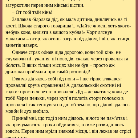
загуркотіли перед ним кінські кістки.
– От тобі твій кінь!
Заплакав бідолаха дід, як мала дитина, дивлячись на ті
кості. Шкода старого товариша!.. «Дайте ж мені хоть якого-
небудь коня, вилізти з вашого кубла!» Чорт ляснув
малахаєм – огир, як огонь, заграв під дідом, і він, як птиця,
вилетів наверх.
Одначе страх обняв діда дорогою, коли той кінь, не
слухаючи ні гукання, ні поводів, скакав через провалля та
болота. В яких тільки місцях він не був – просто аж
дрижаки проймали при самій розповіді!
Глянув дід якось собі під ноги – і ще гірше злякався:
провалля! круча страшенна! А диявольській скотині ні
гадки: просто через те провалля! Дід – держатись; коли де
тобі! Через пеньки, через куп’я полетів сторч головою в
провалля і так гепнувся на дні об землю, що дідові здалось
мовби й дух вибило.
Принаймні, що тоді з ним діялось, нічого не пам’ятав і
як прочумався та трохи обдивився, то вже розвиднілось
зовсім. Перед ним мріли знакомі місця, і він лежав на стрісі
своєї хати.