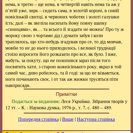
нема, в третю – ще нема, в четвертій навіть нема та аж у
п’ятій уже, зирк – сидить сама, в золотій короні, в сивій
новісінькій свитці, в червоних чоботях і золоті галушки
їсть; далі – як звеліла насипать йому повну шапку
«синицями», як… та всього й згадати не можна! Про ту ж
мороку свою з чортами дід і думати забув і коли
траплялось, що хто-небудь згадував про се, то дід мовчав,
мовби то не до нього приходилось, і великої труднації
стоїло впросити його розказати про все, як було. І вже,
мабуть, за покуту, що не похопився зараз після того
посвятить хати, з старою кожнісінького року, якраз в той
самий час, диво робилось, та й годі: за що не візьметься,
ноги починають своє, і от так аж жижки трусяться піти
навприсяди.
Примітки
Подається за виданням
:
Леся Українка
. Зібрання творів у
12 тт. – К. : Наукова думка, 1976 р., т. 7, с. 480 – 489.
Попередня сторінка
|
Вище
|
Наступна сторінка