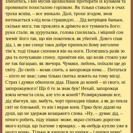
злипатись, і він мусив щохвилини протирати їх кулаком та
промивати позосталою горілкою. Як тільки ставало в очах
трохи ясніш, – все зникало. Далі, трохи згодом, знов
витикається з-під воза страшидло… Дід витріщив баньки,
скільки мога; так проклята ж дрімота все туманить його;
руки стали, як цурупалки, голова схилилась, і міцний сон
знеміг його так, що він покотився, як убитий. Довго спав
дід, і, як уже сонце таки добре припекло йому виголене
тім’я, тоді тільки схопився він на ноги. Потягшись разів зо
два та почухавши спину, примітив він, що возів стояло уже
не так багацько, як звечора. Чумаки, либонь, поїхали ще до
світу. До своїх – козак спить, а запорожця нема… Питаться
– ніхто не знає; сама тільки свитка лежить на тому місці.
Страх і думки обхопили діда. Пішов до коней – ні свого, ні
запорожцевого! Що б то за знак був! Нехай, запорожця
взяла нечиста сила, але хто ж коней? Розміркувавши все,
дід збагнув, що, мабуть, чорт приходив пішки, а як до пекла
світ не близький, то він і вкрав коня. Гірко було дідові на
душі, що не здержав козацького слова. «Ну, – думає дід, –
нічого робить, піду пішки: може, якраз спіткаю дорогою
якого купця, що їхатиме з ярмарку, – як-небудь куплю уже в
нього коня». Тільки ж кинувся до шапки – і шапки нема!