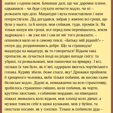
навіки з одним оком. Бачивши далі, що час даремне плине,
одважився – чи буде слухати нечисте кодло, чи ні –
розказати про діло. Мацапури і вуха понаставляли і лапи
попростягали. Дід догадався, забрав у жменю всі гроші, що
були у нього, та й кинув, мов собакам, туди, проміж їх. Як
тільки кинув він гроші, все перед ним перемішалось, земля
задрижала і – як уже він і сам не міг того розказати, –
опинився мало не в самому пеклі. «Батьку мій рідний!» –
охнув дід, роздивившись добре. Що за страшидла!
мацапура на мацапурі, як то говориться! Відьом така
пропасня, як лучається іноді на різдво випаде снігу: та
убрані, та розмальовані, мов панночки на ярмарку. І всі,
скільки їх там було, як п’яні, оддирали якогось чортівського
гопака. Куряву збили, боже спаси, яку! Дрижаки пройняли
б хрещеного чоловіка, якби тільки побачив, як високо скаче
бісовське кодло. Дідові ж, невважаючи на всю страхотняву,
зробилось страшенно смішно, коли побачив, як чорти,
крутячи хвостами, з собачими мордами, на німецьких
ніжках звивались коло відьом, мов хлопці коло дівчат, а
музики товкли себе в щоки кулаками, мов у бубни, та
свистали носами, як у сопілки. Тільки ж побачили діда –