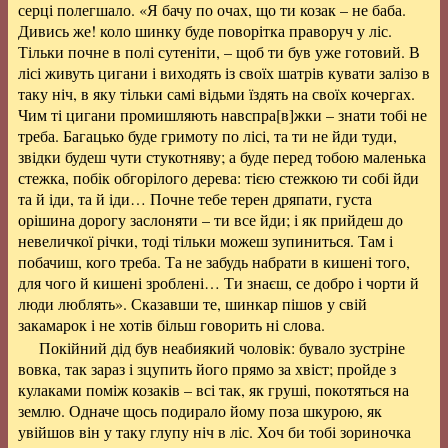
серці полегшало. «Я бачу по очах, що ти козак – не баба.
Дивись же! коло шинку буде поворітка праворуч у ліс.
Тільки почне в полі сутеніти, – щоб ти був уже готовий. В
лісі живуть цигани і виходять із своїх шатрів кувати залізо в
таку ніч, в яку тільки самі відьми їздять на своїх кочергах.
Чим ті цигани промишляють навспра[в]жки – знати тобі не
треба. Багацько буде гримоту по лісі, та ти не йди туди,
звідки будеш чути стукотняву; а буде перед тобою маленька
стежка, побік обгорілого дерева: тією стежкою ти собі йди
та й іди, та й іди… Почне тебе терен дряпати, густа
орішина дорогу заслоняти – ти все йди; і як прийдеш до
невеличкої річки, тоді тільки можеш зупиниться. Там і
побачиш, кого треба. Та не забудь набрати в кишені того,
для чого й кишені зроблені… Ти знаєш, се добро і чорти й
люди люблять». Сказавши те, шинкар пішов у свій
закамарок і не хотів більш говорить ні слова.
Покійний дід був неабиякий чоловік: бувало зустріне
вовка, так зараз і зцупить його прямо за хвіст; пройде з
кулаками поміж козаків – всі так, як груші, покотяться на
землю. Одначе щось подирало йому поза шкурою, як
увійшов він у таку глупу ніч в ліс. Хоч би тобі зориночка