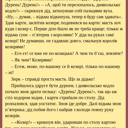
Дурень! Дурень!» – «А, щоб ти перелопалось, диявольське
кодло!» – скрикнув дід, заткнувши собі пальцями вуха.
«Ну, – думав, – відьма відкинула, тепер я буду сам здавать».
Здав карти, засвітив козиря; подивився на карти: масть хоч
куди і козир є. Перше діло йшло як не треба краще; тільки ж
відьма суне – п’ятерик з королями! У діда на руках самі
козирі! Не думавши, не гадавши довго, смальнув королів
козирями!
– Еге-ге! се вже не по-козацьки! А чим ти б’єш, земляче?
– Як чим? Козирями!
– Егеж, може, по-вашому се й козирі, тільки по-нашому
– ні!
Зирк – справді проста масть. Що за дідько!
Прийшлось удруге бути дурнем, і диявольське кодло
почало знов драти пельку: «Дурень! Дурень!», так що аж
стіл ходором ходив, і карти стрибали по столу. Дід
розпалився, здав уостатнє. Знов іде добре. Далі відьма знов
п’ятерика; дід побив його і набрав з колоди повну руку
козирів.
– «Козир!» – крикнув він, ударивши по столу картою
так, що вона зжолобилась навіть. Відьма, не говорячи ні