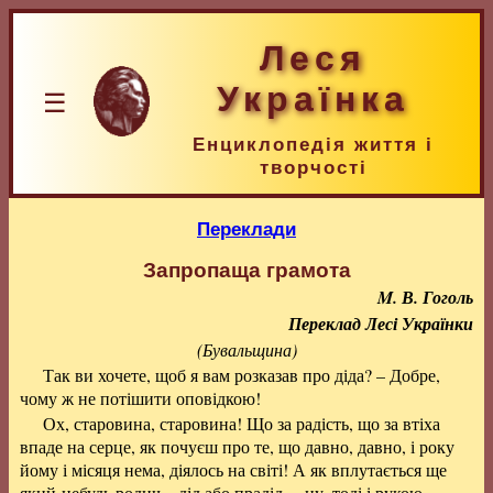
Леся
Українка
☰
Енциклопедія життя і
творчості
Переклади
Запропаща грамота
M. В. Гоголь
Переклад Лесі Українки
(Бувальщина)
Так ви хочете, щоб я вам розказав про діда? – Добре,
чому ж не потішити оповідкою!
Ох, старовина, старовина! Що за радість, що за втіха
впаде на серце, як почуєш про те, що давно, давно, і року
йому і місяця нема, діялось на світі! А як вплутається ще
який-небудь родич – дід або прадід, – ну, тоді і рукою