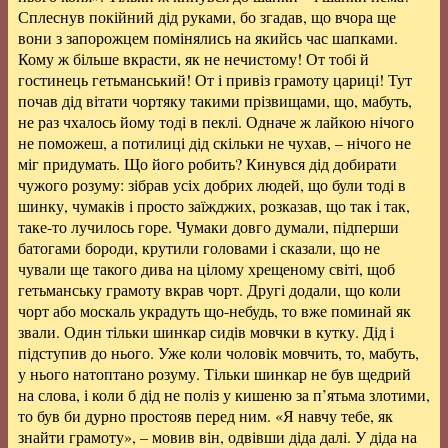
Сплеснув покійний дід руками, бо згадав, що вчора ще
вони з запорожцем помінялись на якийсь час шапками.
Кому ж більше вкрасти, як не нечистому! От тобі й
гостинець гетьманський! От і привіз грамоту цариці! Тут
почав дід вітати чортяку такими прізвищами, що, мабуть,
не раз чхалось йому тоді в пеклі. Одначе ж лайкою нічого
не поможеш, а потилиці дід скільки не чухав, – нічого не
міг придумать. Що його робить? Кинувся дід добирати
чужого розуму: зібрав усіх добрих людей, що були тоді в
шинку, чумаків і просто заїжджих, розказав, що так і так,
таке-то лучилось горе. Чумаки довго думали, підперши
батогами бороди, крутили головами і сказали, що не
чували ще такого дива на цілому хрещеному світі, щоб
гетьманську грамоту вкрав чорт. Другі додали, що коли
чорт або москаль украдуть що-небудь, то вже поминай як
звали. Один тільки шинкар сидів мовчки в кутку. Дід і
підступив до нього. Уже коли чоловік мовчить, то, мабуть,
у нього натоптано розуму. Тільки шинкар не був щедрий
на слова, і коли б дід не поліз у кишеню за п’ятьма злотими,
то був би дурно простояв перед ним. «Я навчу тебе, як
знайти грамоту», – мовив він, одвівши діда далі. У діда на