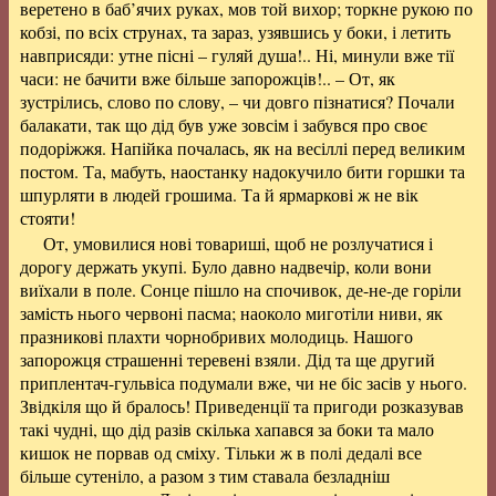
веретено в баб’ячих руках, мов той вихор; торкне рукою по
кобзі, по всіх струнах, та зараз, узявшись у боки, і летить
навприсяди: утне пісні – гуляй душа!.. Ні, минули вже тії
часи: не бачити вже більше запорожців!.. – От, як
зустрілись, слово по слову, – чи довго пізнатися? Почали
балакати, так що дід був уже зовсім і забувся про своє
подоріжжя. Напійка почалась, як на весіллі перед великим
постом. Та, мабуть, наостанку надокучило бити горшки та
шпурляти в людей грошима. Та й ярмаркові ж не вік
стояти!
От, умовилися нові товариші, щоб не розлучатися і
дорогу держать укупі. Було давно надвечір, коли вони
виїхали в поле. Сонце пішло на спочивок, де-не-де горіли
замість нього червоні пасма; наоколо миготіли ниви, як
празникові плахти чорнобривих молодиць. Нашого
запорожця страшенні теревені взяли. Дід та ще другий
приплентач-гульвіса подумали вже, чи не біс засів у нього.
Звідкіля що й бралось! Приведенції та пригоди розказував
такі чудні, що дід разів скілька хапався за боки та мало
кишок не порвав од сміху. Тільки ж в полі дедалі все
більше сутеніло, а разом з тим ставала безладніш