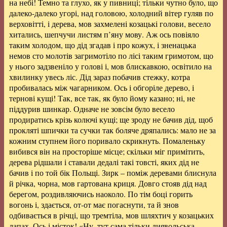
на небі! Темно та глухо, як у пивниці; тільки чутно було, що
далеко-далеко угорі, над головою, холодний вітер гуляв по
верховітті, і дерева, мов захмелені козацькі голови, весело
хитались, шепчучи листям п’яну мову. Аж ось повіяло
таким холодом, що дід згадав і про кожух, і зненацька
немов сто молотів загримотіло по лісі таким гримотом, що
у нього задзвеніло у голові і, мов блискавкою, освітило на
хвилинку увесь ліс. Дід зараз побачив стежку, котра
пробивалась між чагарником. Ось і обгоріле дерево, і
тернові кущі! Так, все так, як було йому казано; ні, не
піддурив шинкар. Одначе не зовсім було весело
продиратись крізь колючі кущі; ще зроду не бачив дід, щоб
прокляті шпички та сучки так боляче дряпались: мало не за
кожним ступнем його поривало скрикнуть. Помаленьку
вибився він на просторіше місце; скільки міг примітить,
дерева рідшали і ставали дедалі такі товсті, яких дід не
бачив і по той бік Польщі. Зирк – поміж деревами блиснула
й річка, чорна, мов гартована криця. Довго стояв дід над
берегом, роздивляючись наоколо. По тім боці горить
вогонь і, здається, от-от має погаснути, та й знов
одбивається в річці, що тремтіла, мов шляхтич у козацьких
лапах. Ось і місток! «Ну, тут сама тільки диявольська