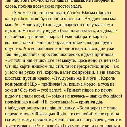
слова, побила восьмакою простої масті.
«А чим се ти, стара чортяко, б’єш?» Відьма підняла
карту: під картою була проста шостака. «Ач, диявольська
мана!» – мовив дід і з досади вдарив по столу кулаками
щосили. На щастя, у відьми була погана масть; а у діда, як
на той час, трапились пари. Почав набирати карти з
колоди, тільки – ані способу: дрантя таке, що дід і руки
опустив. А в колоді більше ні одної карти. Походив уже
так, не дивлячись, простою шостакою; відьма прийняла.
«От тобі й на! се що? Еге-ге! мабуть, щось воно та не так!»
От, дід карти нишком під стіл, та й перехрестив; зирк – аж
у його на руках туз, король, валет козирьовий, а він замість
шостаки пустив кралю. «Ну, дурень же й я був!.. Король
козирьовий! Що – прийняла? А, кошача мордо, а туза не
хочеш? Ось тобі – туз! валет!..» Гримот пішов по пеклу;
відьму напали корчі, і – звідки не взялась – шапка бух дідові
прямісінько в очі! «Ні, сього мало!» – крикнув дід,
підбадьорившись та надівши шапку. «Коли зараз не стане
передо мною мій козацький кінь, то от побий мене грім на
сьому самому нечистому місці, коли я не перехрещу святим
хрестом вас всіх!» та вже був і руку звів; коли се зненацька