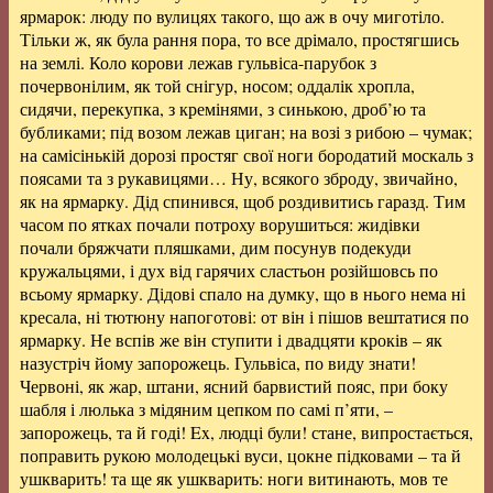
ярмарок: люду по вулицях такого, що аж в очу миготіло.
Тільки ж, як була рання пора, то все дрімало, простягшись
на землі. Коло корови лежав гульвіса-парубок з
почервонілим, як той снігур, носом; оддалік хропла,
сидячи, перекупка, з кремінями, з синькою, дроб’ю та
бубликами; під возом лежав циган; на возі з рибою – чумак;
на самісінькій дорозі простяг свої ноги бородатий москаль з
поясами та з рукавицями… Ну, всякого зброду, звичайно,
як на ярмарку. Дід спинився, щоб роздивитись гаразд. Тим
часом по ятках почали потроху ворушиться: жидівки
почали бряжчати пляшками, дим посунув подекуди
кружальцями, і дух від гарячих сластьон розійшовсь по
всьому ярмарку. Дідові спало на думку, що в нього нема ні
кресала, ні тютюну напоготові: от він і пішов вештатися по
ярмарку. Не вспів же він ступити і двадцяти кроків – як
назустріч йому запорожець. Гульвіса, по виду знати!
Червоні, як жар, штани, ясний барвистий пояс, при боку
шабля і люлька з мідяним цепком по самі п’яти, –
запорожець, та й годі! Ex, людці були! стане, випростається,
поправить рукою молодецькі вуси, цокне підковами – та й
ушкварить! та ще як ушкварить: ноги витинають, мов те