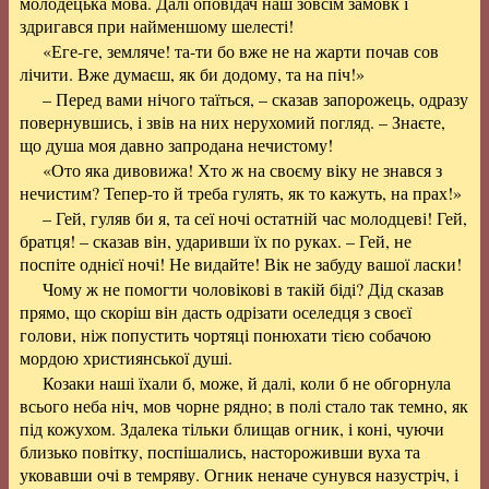
молодецька мова. Далі оповідач наш зовсім замовк і
здригався при найменшому шелесті!
«Еге-ге, земляче! та-ти бо вже не на жарти почав сов
лічити. Вже думаєш, як би додому, та на піч!»
– Перед вами нічого таїться, – сказав запорожець, одразу
повернувшись, і звів на них нерухомий погляд. – Знаєте,
що душа моя давно запродана нечистому!
«Ото яка дивовижа! Хто ж на своєму віку не знався з
нечистим? Тепер-то й треба гулять, як то кажуть, на прах!»
– Гей, гуляв би я, та сеї ночі остатній час молодцеві! Гей,
братця! – сказав він, ударивши їх по руках. – Гей, не
поспіте однієї ночі! Не видайте! Вік не забуду вашої ласки!
Чому ж не помогти чоловікові в такій біді? Дід сказав
прямо, що скоріш він дасть одрізати оселедця з своєї
голови, ніж попустить чортяці понюхати тією собачою
мордою християнської душі.
Козаки наші їхали б, може, й далі, коли б не обгорнула
всього неба ніч, мов чорне рядно; в полі стало так темно, як
під кожухом. Здалека тільки блищав огник, і коні, чуючи
близько повітку, поспішались, настороживши вуха та
уковавши очі в темряву. Огник неначе сунувся назустріч, і