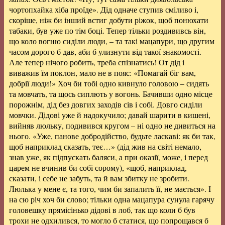
чортопхайка хіба проїде». Дід одначе ступив сміливо і,
скоріше, ніж би інший встиг добути ріжок, щоб понюхати
табаки, був уже по тім боці. Тепер тільки роздививсь він,
що коло вогню сиділи люди, – та такі мацапури, що другим
часом дорого б дав, аби б улизнути від такої знакомості.
Але тепер нічого робить, треба спізнатись! От дід і
виважив їм поклон, мало не в пояс: «Помагай біг вам,
добрії люди!» Хоч би тобі одно кивнуло головою – сидять
та мовчать, та щось сиплють у вогонь. Бачивши одно місце
порожнім, дід без довгих заходів сів і собі. Довго сиділи
мовчки. Дідові уже й надокучило; давай шарити в кишені,
вийняв люльку, подивився кругом – ні одно не дивиться на
нього. «Уже, панове добродійство, будьте ласкаві: як би так,
щоб наприклад сказать, теє…» (дід жив на світі немало,
знав уже, як підпускать баляси, а при оказії, може, і перед
царем не вчинив би собі сорому), «щоб, наприклад,
сказати, і себе не забуть, та й вам збитку не зробити.
Люлька у мене є, та того, чим би запалить її, не мається». І
на сю річ хоч би слово; тільки одна мацапура сунула гарячу
головешку прямісінько дідові в лоб, так що коли б був
трохи не одхилився, то могло б статися, що попрощався б