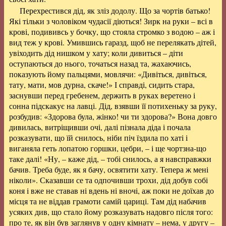
Перехрестився дід, як зліз додолу. Що за чортів батько!
Які тільки з чоловіком чудасії діються! Зирк на руки – всі в
крові, подививсь у бочку, що стояла стромко з водою – аж і
вид теж у крові. Умившись гаразд, щоб не перелякать дітей,
увіходить дід нишком у хату; коли дивиться – діти
оступаються до нього, точаться назад та, жахаючись,
показують йому пальцями, мовлячи: «Дивіться, дивіться,
тату, мати, мов дурна, скаче!» І справді, сидить стара,
заснувши перед гребенем, держить в руках веретено і
сонна підскакує на лавці. Дід, взявши її потихеньку за руку,
розбудив: «Здорова була, жінко! чи ти здорова?» Вона довго
дивилась, витріщивши очі, далі пізнала діда і почала
розказувати, що їй снилось, ніби піч їздила по хаті і
виганяла геть лопатою горшки, цебри, – і ще чортзна-що
таке далі! «Ну, – каже дід, – тобі снилось, а я навсправжки
бачив. Треба буде, як я бачу, освятити хату. Тепера ж мені
ніколи». Сказавши се та одпочивши трохи, дід добув собі
коня і вже не ставав ні вдень ні вночі, аж поки не доїхав до
місця та не віддав грамоти самій цариці. Там дід набачив
усяких див, що стало йому розказувать надовго після того:
про те, як він був заглянув у одну кімнату – нема, у другу –