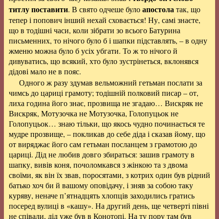
титлу поставити
апостола
. В свято одчеше було
так, що
тепер і попович інший нехай сховається! Ну, самі знаєте,
що в тодішні часи, коли зібрати зо всього Батурина
письменних, то нічого було б і шапки підставлять, – в одну
жменю можна було б усіх убгати. То ж то нічого й
дивуватись, що всякий, хто було зустрінеться, вклонявся
дідові мало не в пояс.
Одного ж разу здумав вельможний гетьман послати за
чимсь до цариці грамоту; тодішній полковий писар – от,
лиха година його знає, прозвища не згадаю… Вискряк не
Вискряк, Мотузочка не Мотузочка, Голопуцьок не
Голопуцьок… знаю тільки, що якось чудно починається те
мудре прозвище, – покликав до себе діда і сказав йому, що
от виряджає його сам гетьман посланцем з грамотою до
цариці. Дід не любив довго збираться: зашив грамоту в
шапку, вивів коня, почоломкався з жінкою та з двома
своїми, як він їх звав, поросятами, з котрих один був рідний
батько хоч би й вашому оповідачу, і зняв за собою таку
куряву, неначе п’ятнадцять хлопців заходились гратись
посеред вулиці в «кашу». На другий день, ще четверті півні
не співали, дід уже був в Конотопі. На ту пору там був