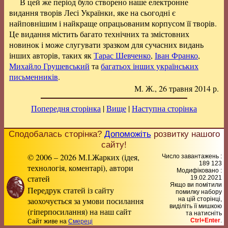
В цей же період було створено наше електронне
видання творів Лесі Українки, яке на сьогодні є
найповнішим і найкраще опрацьованим корпусом її творів.
Це видання містить багато технічних та змістовних
новинок і може слугувати зразком для сучасних видань
інших авторів, таких як
Тарас Шевченко
,
Іван Франко
,
Михайло Грушевський
та
багатьох інших українських
письменників
.
М. Ж., 26 травня 2014 р.
Попередня сторінка
|
Вище
|
Наступна сторінка
Сподобалась сторінка?
Допоможіть
розвитку нашого
сайту!
© 2006 – 2026 М.І.Жарких (ідея,
Число завантажень :
189 123
технологія, коментарі), автори
Модифіковано :
статей
19.02.2021
Якщо ви помітили
Передрук статей із сайту
помилку набору
заохочується за умови посилання
на цiй сторiнцi,
видiлiть її мишкою
(гіперпосилання) на наш сайт
та натисніть
Ctrl+Enter
.
Сайт живе на
Смереці