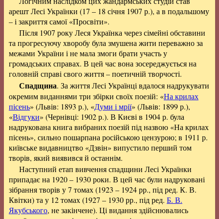
Логічним наслідком цих жандармських студій став
арешт Лесі Українки (17 – 18 січня 1907 р.), а в подальшому
– і закриття самої «Просвіти».
Після 1907 року Леся Українка через сімейні обставини
та прогресуючу хворобу була змушена жити переважно за
межами України і не мала змоги брати участь у
громадських справах. В цей час вона зосереджується на
головній справі свого життя – поетичній творчості.
Спадщина
. За життя Лесі Українці вдалося надрукувати
окремим виданнями три збірки своїх поезій: «
На крилах
пісень
» (Львів: 1893 р.), «
Думи і мрії
» (Львів: 1899 р.),
«
Відгуки
» (Чернівці: 1902 р.). В Києві в 1904 р. була
надрукована книга вибраних поезій під назвою «На крилах
пісень», сильно пошарпана російською цензурою; в 1911 р.
київське видавництво «Дзвін» випустило перший том
творів, який виявився й останнім.
Наступний етап вивчення спадщини Лесі Українки
припадає на 1920 – 1930 роки. В цей час були надруковані
зібрання творів у 7 томах (1923 – 1924 рр., під ред. К. В.
Квітки) та у 12 томах (1927 – 1930 рр., під ред.
Б. В.
Якубського
, не закінчене). Ці видання здійснювались