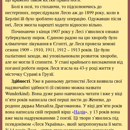
Болі в нозі, то стихаючи, то підсилюючись до
нестерпних, переслідували Лесю аж до 1899 року, коли в
Берліні їй було зроблено вдалу операцію. Одужавши після
неї, Леся змогла нарешті ходити відносно вільно.
Починаючи з кінця 1907 року у Лесі з’явилися ознаки
туберкульозу нирок. Єдиною радою на цю хворобу було
кліматичне лікування в Єгипті, де Леся провела зимові
сезони 1909 – 1910, 1911, 1912 – 1913 років. Це були
паліативні заходи, які уповільнювали розвиток хвороби,
але не могли її спинити. У стані крайнього виснаження від
поганої роботи нирок Леся згасла на 43-у році життя у
містечку Сурамі в Грузії.
Здібності
. Уже в ранньому дитинстві Леся виявила свої
надзвичайні здібності (її сміливо можна назвати
Wunderkind). Вона дуже рано навчилась читати і вже у віці
п’яти років написала свої перші листи до Женеви, до
родини дядька Михайла Драгоманова. У віці дев’яти років
вона написала свій перший вірш «
Надія
», у 13 років вона
вже мала надрукованими 2 поезії. Ці твори з’явились під
псевдонімом «Леся Українка», який запропонувала її мати.
У 14 років Леся – автор двох надрукованих перекладів