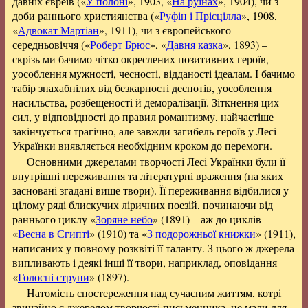
давніх євреїв («
У полоні
», 1903, «
На руїнах
», 1904), чи з
доби раннього християнства («
Руфін і Прісцілла
», 1908,
«
Адвокат Мартіан
», 1911), чи з європейського
середньовіччя («
Роберт Брюс
», «
Давня казка
», 1893) –
скрізь ми бачимо чітко окреслених позитивних героїв,
уособлення мужності, чесності, відданості ідеалам. І бачимо
табір знахабнілих від безкарності деспотів, уособлення
насильства, розбещеності й деморалізації. Зіткнення цих
сил, у відповідності до правил романтизму, найчастіше
закінчується трагічно, але завжди загибель героїв у Лесі
Українки виявляється необхідним кроком до перемоги.
Основними джерелами творчості Лесі Українки були її
внутрішні переживання та літературні враження (на яких
засновані згадані вище твори). Її переживання відбилися у
цілому ряді блискучих ліричних поезій, починаючи від
раннього циклу «
Зоряне небо
» (1891) – аж до циклів
«
Весна в Єгипті
» (1910) та «
З подорожньої книжки
» (1911),
написаних у повному розквіті її таланту. З цього ж джерела
випливають і деякі інші її твори, наприклад, оповідання
«
Голосні струни
» (1897).
Натомість спостереження над сучасним життям, котрі
звичайно є джерелом творчості письменника, не мали для