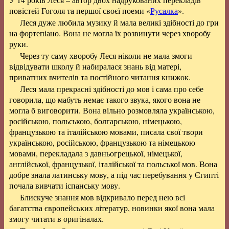
повістей Гоголя та першої своєї поеми «
Русалка
».
Леся дуже любила музику й мала великі здібності до гри
на фортепіано. Вона не могла їх розвинути через хворобу
руки.
Через ту саму хворобу Леся ніколи не мала змоги
відвідувати школу й набиралася знань від матері,
приватних вчителів та постійного читання книжок.
Леся мала прекрасні здібності до мов і сама про себе
говорила, що мабуть немає такого звука, якого вона не
могла б виговорити. Вона вільно розмовляла українською,
російською, польською, болгарською, німецькою,
французькою та італійською мовами, писала свої твори
українською, російською, французькою та німецькою
мовами, перекладала з давньогрецької, німецької,
англійської, французької, італійської та польської мов. Вона
добре знала латинську мову, а під час перебування у Єгипті
почала вивчати іспанську мову.
Блискуче знання мов відкривало перед нею всі
багатства європейських літератур, новинки якої вона мала
змогу читати в оригіналах.