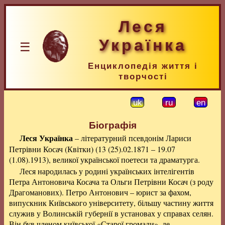
Леся
Українка
☰
Енциклопедія життя і
творчості
uk
ru
en
Біографія
Леся Українка
– літературний псевдонім Лариси
Петрівни Косач (Квітки) (13 (25).02.1871 – 19.07
(1.08).1913), великої української поетеси та драматурга.
Леся народилась у родині українських інтелігентів
Петра Антоновича Косача та Ольги Петрівни Косач (з роду
Драгоманових). Петро Антонович – юрист за фахом,
випускник Київського університету, більшу частину життя
служив у Волинській губернії в установах у справах селян.
Він був членом київської «Старої громади», де