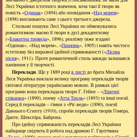
Лесі Українки істотного значення, хоча такі її твори як
повість «
Одинак
» (1894) або оповідання «
Над морем
»
(1898) випливають саме з цього третього джерела.
Стильові пошуки Лесі Українки не обмежувались
романтизмом: маємо її твори в дусі декадентизму
(«
Блакитна троянда
», 1896), реалізму (вже згадані
«Одинак», «Над морем», «
Приязнь
», 1905) і навіть чистого
естетизму без виразної ідейної спрямованості («
Лісова
пісня
», 1911). Проте романтичний стиль завжди залишався
панівним у її творчості.
Переклади
. Ще у 1889 році
в листі
до брата Михайла
Леся Українка виклала велику програму перекладів творів
світової літератури українською мовою. В рамках цієї
програми вона перекладала твори Г. Гейне – «
Ліричні
співанки
» (1890), поему «
Атта Троль
» (1893) та інші поезії.
Серед її перекладів – гімни з «Ріг-веди» (1890), поезії
Давнього Єгипту (1910), спроби перекладів творів Гомера,
Данте, Шекспіра, Байрона.
Про ідейну спрямованість перекладів Лесі Українки
найкраще свідчить її робота над драмою Г. Гауптмана
«
Ткачі
» (1900), темою якої є повстання робітників у Сілезії