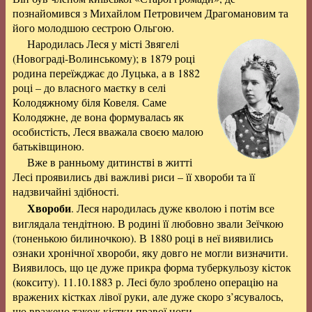
познайомився з Михайлом Петровичем Драгомановим та
його молодшою сестрою Ольгою.
Народилась Леся у місті Звягелі
(Новограді-Волинському); в 1879 році
родина переїжджає до Луцька, а в 1882
році – до власного маєтку в селі
Колодяжному біля Ковеля. Саме
Колодяжне, де вона формувалась як
особистість, Леся вважала своєю малою
батьківщиною.
Вже в ранньому дитинстві в житті
Лесі проявились дві важливі риси – її хвороби та її
надзвичайні здібності.
Хвороби
. Леся народилась дуже кволою і потім все
виглядала тендітною. В родині її любовно звали Зеїчкою
(тоненькою билиночкою). В 1880 році в неї виявились
ознаки хронічної хвороби, яку довго не могли визначити.
Виявилось, що це дуже прикра форма туберкульозу кісток
(кокситу). 11.10.1883 р. Лесі було зроблено операцію на
вражених кістках лівої руки, але дуже скоро з’ясувалось,
що вражено також кістки правої ноги.