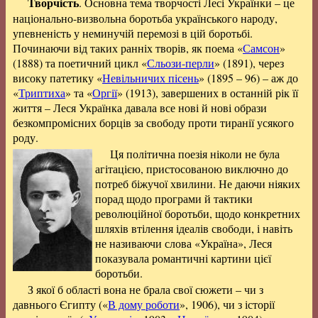
Творчість
. Основна тема творчості Лесі Українки – це
національно-визвольна боротьба українського народу,
упевненість у неминучій перемозі в цій боротьбі.
Починаючи від таких ранніх творів, як поема «
Самсон
»
(1888) та поетичний цикл «
Сльози-перли
» (1891), через
високу патетику «
Невільничих пісень
» (1895 – 96) – аж до
«
Триптиха
» та «
Оргії
» (1913), завершених в останній рік її
життя – Леся Українка давала все нові й нові образи
безкомпромісних борців за свободу проти тиранії усякого
роду.
Ця політична поезія ніколи не була
агітацією, пристосованою виключно до
потреб біжучої хвилини. Не даючи ніяких
порад щодо програми й тактики
революційної боротьби, щодо конкретних
шляхів втілення ідеалів свободи, і навіть
не називаючи слова «Україна», Леся
показувала романтичні картини цієї
боротьби.
З якої б області вона не брала свої сюжети – чи з
давнього Єгипту («
В дому роботи
», 1906), чи з історії