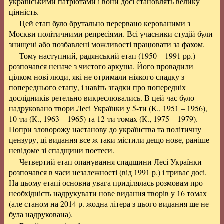
українськими патріотами і вони досі становлять велику
цінність.
Цей етап було брутально перервано керованими з
Москви політичними репресіями. Всі учасники студій були
знищені або позбавлені можливості працювати за фахом.
Тому наступний, радянський етап (1950 – 1991 рр.)
розпочався неначе з чистого аркуша. Його провадили
цілком нові люди, які не отримали ніякого спадку з
попереднього етапу, і навіть згадки про попередніх
дослідників ретельно викреслювались. В цей час було
надруковано твори Лесі Українки у 5-ти (К., 1951 – 1956),
10-ти (К., 1963 – 1965) та 12-ти томах (К., 1975 – 1979).
Попри зловорожу настанову до українства та політичну
цензуру, ці видання все ж таки містили дещо нове, раніше
невідоме зі спадщини поетеси.
Четвертий етап опанування спадщини Лесі Українки
розпочався в часи незалежності (від 1991 р.) і триває досі.
На цьому етапі основна увага приділялась розмовам про
необхідність надрукувати нове видання творів у 16 томах
(але станом на 2014 р. жодна літера з цього видання ще не
була надрукована).