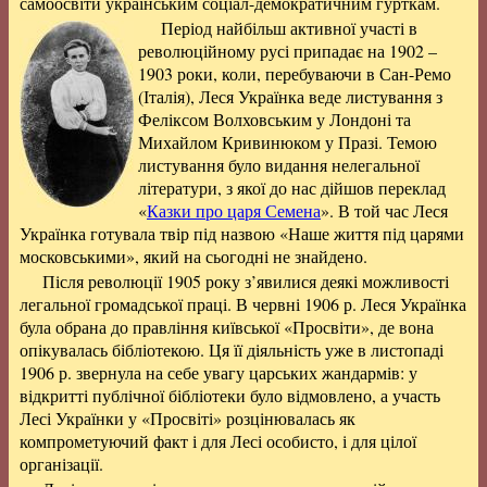
самоосвіти українським соціал-демократичним гурткам.
Період найбільш активної участі в
революційному русі припадає на 1902 –
1903 роки, коли, перебуваючи в Сан-Ремо
(Італія), Леся Українка веде листування з
Феліксом Волховським у Лондоні та
Михайлом Кривинюком у Празі. Темою
листування було видання нелегальної
літератури, з якої до нас дійшов переклад
«
Казки про царя Семена
». В той час Леся
Українка готувала твір під назвою «Наше життя під царями
московськими», який на сьогодні не знайдено.
Після революції 1905 року з’явилися деякі можливості
легальної громадської праці. В червні 1906 р. Леся Українка
була обрана до правління київської «Просвіти», де вона
опікувалась бібліотекою. Ця її діяльність уже в листопаді
1906 р. звернула на себе увагу царських жандармів: у
відкритті публічної бібліотеки було відмовлено, а участь
Лесі Українки у «Просвіті» розцінювалась як
компрометуючий факт і для Лесі особисто, і для цілої
організації.