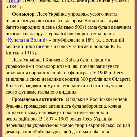
в 1844 р.
Фольклор
. Леся Українка упродовж усього життя
цікавилася українським фольклором. Вона знала дуже
багато народних пісень (близько 500) і сама була визначним
носієм фольклору. Перша її фольклористична праця –
«
Купала на Волині
» – опублікована в 1891 р., а останній
великий цикл пісень з її голосу записав її чоловік К. В.
Квітка в 1913 р.
Леся Українка і Климент Квітка були першими
українськими фольклористами, які почали записувати
виконання народних співів на фонограф. У 1908 р. Леся
виділила із своїх невеликих коштів 300 рублів для Філарета
Колесси, завдяки чому він зміг записати багато дум для
свого фундаментального видання.
Громадська активність
. Оскільки в Російській імперії
будь-яка громадська активність була заборонена, кожна
спроба в цьому напрямку ставала нелегальною й
революційною. В 1897 – 1900 роках Леся Українка
перекладала українською мовою твори європейської соціал-
демократичної літератури, щоб дати матеріал для