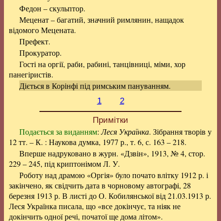
Федон – скульптор.
Меценат – багатий, значний римлянин, нащадок
відомого Мецената.
Префект.
Прокуратор.
Гості на оргії, раби, рабині, танцівниці, міми, хор
панегіристів.
Діється в Корінфі під римським пануванням.
1
2
Примітки
Подається за виданням
:
Леся Українка
. Зібрання творів у
12 тт. – К. : Наукова думка, 1977 р., т. 6, с. 163 – 218.
Вперше надруковано в журн. «Дзвін», 1913, № 4, стор.
229 – 245, під криптонімом Л. У.
Роботу над драмою «Оргія» було почато влітку 1912 р. і
закінчено, як свідчить дата в чорновому автографі, 28
березня 1913 р. В листі до О. Кобилянської від 21.03.1913 р.
Леся Українка писала, що «все докінчує, та ніяк не
докінчить одної речі, початої ще дома літом».