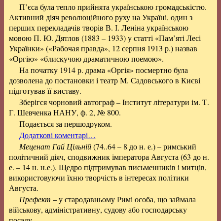
П’єса була тепло прийнята українською громадськістю.
Активний діяч революційного руху на Україні, один з
перших перекладачів творів В. І. Леніна українською
мовою П. Ю. Дятлов (1883 – 1933) у статті «Пам’яті Лесі
Українки» («Рабочая правда», 12 серпня 1913 р.) назвав
«Оргію» «блискучою драматичною поемою».
На початку 1914 р. драма «Оргія» посмертно була
дозволена до постановки і театр М. Садовського в Києві
підготував її виставу.
Зберігся чорновий автограф – Інститут літератури ім. Т.
Г. Шевченка НАНУ, ф. 2, № 800.
Подається за першодруком.
Додаткові коментарі…
Меценат Гай Цільній
(74..64 – 8 до н. е.) – римський
політичний діяч, сподвижник імператора Августа (63 до н.
е. – 14 н. н.е.). Щедро підтримував письменників і митців,
використовуючи їхню творчість в інтересах політики
Августа.
Префект
– у стародавньому Римі особа, що займала
військову, адміністративну, судову або господарську
посаду.