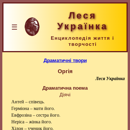
Леся
Українка
☰
Енциклопедія життя і
творчості
Драматичні твори
Оргія
Леся Українка
Драматична поема
Діячі
Антей – співець.
Герміона – мати його.
Евфрозіна – сестра його.
Неріса – жінка його.
Хілон – ученик його.