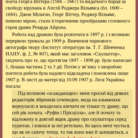
поета Георга Віттера (1588 – 1667) та видатного борця за
свободу вірувань в Англії Роджера Вільямса (бл. 1600 –
1684). Джон Мільтон, Георг Віттер, Роджер Вільямс,
певною мірою, стали історичними прообразами головного
героя драми Річарда Айрона.
Робота над драмою була розпочата в 1897 р. і з великою
перервою тривала до 1909 р. Вивчення чорнового
автографа твору (Інститут літератури ім. Т. Г. Шевченка
НАНУ, ф. 2, № 807), який має заголовок «Скульптор»,
свідчить про те, що протягом 1897 – 1898 рр. були написані
1, більша частина 2 та 3 дії. Потім у зв’язку з хворобою
поетеси робота була надовго відкладена і поновлена лише
1907 р. В листі до матері від 10.09.1907 р. Леся Українка
писала:
Під впливом «осаждающих» мене просьб від деяких
редакторів збірників (очевидно, мода на альманахи
вернулася) я заходилась кінчати не тільки ту драму, що
сей рік почата, «Руфін і Прісцілла», але й почату та
відложену в довгий ящик драму про скульптора серед
пуритан, і взялася за неї ретельно, бо щось мені чується,
що як не скінчу тепер, то так воно вже й залишиться, а