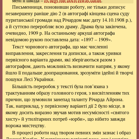
мені її шкода –
es liegt mir doch etwas daran
.
Письменниця, поновивши роботу, не тільки дописує
незавершену раніше дію 2 (в автографі кінцева сцена суду
пуританської громади над Річардом має дату 14.10.1908 р.),
а й суттєво переробляє всю драму. Драма була закінчена,
очевидно, 1909 р. На останньому аркуші автографа
невідомою рукою поставлена дата: «1897 – 1909».
Текст чорнового автографа, що має численні
виправлення, закреслення та дописки, а також уривки
первісного варіанта драми, які зберігаються разом з
автографом, дають можливість визначити напрям, у якому
йшло її подальше доопрацювання, зрозуміти ідейні й творчі
пошуки Лесі Українки.
Більшість переробок у тексті була пов’язана з
трактуванням образу головного героя, з висвітленням тих
причин, що зумовили занепад таланту Річарда Айрона.
Так, наприклад, у первісному варіанті дії 2 було місце, в
якому досить виразно звучав мотив несумісності «святого
хисту» й утилітарних потреб «юрби», що нібито завжди
ворожа мистецтву.
В процесі роботи над твором певних змін зазнає і образ
Дженні Кембль. У первісному варіанті вона, хоч і несміло,