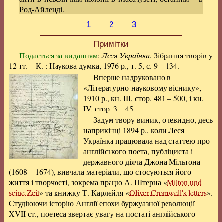
Род-Айленді.
1
2
3
Примітки
Подається за виданням
:
Леся Українка
. Зібрання творів у
12 тт. – К. : Наукова думка, 1976 р., т. 5, с. 9 – 134.
Вперше надруковано в
«Літературно-науковому віснику»,
1910 р., кн. III, стор. 481 – 500, і кн.
IV, стор. 3 – 45.
Задум твору виник, очевидно, десь
наприкінці 1894 р., коли Леся
Українка працювала над статтею про
англійського поета, публіциста і
державного діяча Джона Мільтона
(1608 – 1674), вивчала матеріали, що стосуються його
життя і творчості, зокрема працю А. Штерна «
Milton und
seine Zeit
» та книжку Т. Карлейля «
Oliver Cromwell's letters
».
Студіюючи історію Англії епохи буржуазної революції
XVII ст., поетеса звертає увагу на постаті англійського