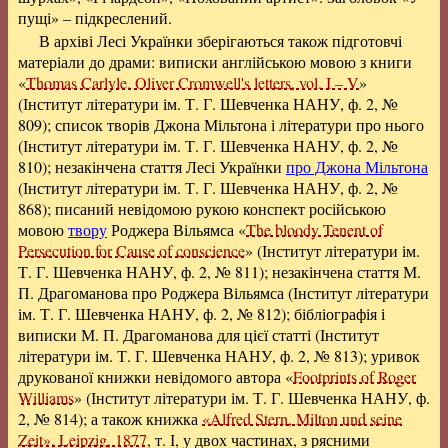
пущі» – підкреслений.
В архіві Лесі Українки зберігаються також підготовчі
матеріали до драми: виписки англійською мовою з книги
«
Thomas Carlyle. Oliver Cromwell's letters, vol. I – V
»
(Інститут літератури ім. Т. Г. Шевченка НАНУ, ф. 2, №
809); список творів Джона Мільтона і літератури про нього
(Інститут літератури ім. Т. Г. Шевченка НАНУ, ф. 2, №
810); незакінчена стаття Лесі Українки
про Джона Мільтона
(Інститут літератури ім. Т. Г. Шевченка НАНУ, ф. 2, №
868); писаний невідомою рукою конспект російською
мовою
твору
Роджера Вільямса «
The bloody Tenent of
Persecution for Cause of conscience
» (Інститут літератури ім.
Т. Г. Шевченка НАНУ, ф. 2, № 811); незакінчена стаття М.
П. Драгоманова про Роджера Вільямса (Інститут літератури
ім. Т. Г. Шевченка НАНУ, ф. 2, № 812); бібліографія і
виписки М. П. Драгоманова для цієї статті (Інститут
літератури ім. Т. Г. Шевченка НАНУ, ф. 2, № 813); уривок
друкованої книжки невідомого автора «
Footprints of Roger
Williams
» (Інститут літератури ім. Т. Г. Шевченка НАНУ, ф.
2, № 814); а також книжка
«Alfred Stern, Milton und seine
Zeit», Leipzig, 1877
, т. І, у двох частинах, з рясними