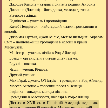
Джошуе Кембль – старий приятель родини Айронів.
Джоанна (Дженні) – його дочка, молода дівчина.
Ріверсова жінка.
Годвінсон – учитель і проповідник.
Калеб Педдінтон – найстарший літами громадянин в
колонії.
Джірімая Ортвін, Джон Мільс, Метью Фільдінг, Абрагам
Сміт – найповажніші громадяни в колонії в країні
Масачузеті.
Магістер – учитель лічби в Род-Айленді.
Брайд – органіста й учитель співу там же.
Бруклі – швачка.
Чарлі – ученик Річарда.
Другий ученик.
Мак Гарді, Джонс, О’Патрік – громадяни в Род-Айленді.
Мессер Антоніо – торговий посол з Венеції.
Індіанка – дикарка, молода дівчина.
Громадяни в Масачузеті, школярі в Род-Айленді.
Діється в XVII ст. в Північній Америці; перші два
акти в невеличкій колонії в Масачузеті, останній – в