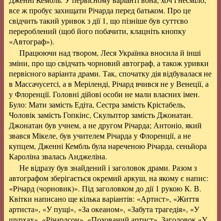
все ж пробує захищати Річарда перед батьком. Про це
свідчить такий уривок з дії 1, що пізніше був суттєво
перероблений (щоб його побачити, клацніть кнопку
«Автограф»).
Працюючи над твором, Леся Українка вносила й інші
зміни, про що свідчать чорновий автограф, а також уривки
первісного варіанта драми. Так, спочатку дія відбувалася не
в Массачусетсі, а в Меріленді, Річард вчився не у Венеції, а
у Флоренції. Головні дійові особи не мали власних імен.
Було: Мати замість Едіта, Сестра замість Крістабель,
Чоловік замість Гопкінс, Скульптор замість Джонатан.
Джонатан був учнем, а не другом Річарда; Антоніо, який
звався Мікеле, був учителем Річарда у Флоренції, а не
купцем, Дженні Кембль була нареченою Річарда, сеньйора
Кароліна звалась Анджеліна.
Не відразу був знайдений і заголовок драми. Разом з
автографом зберігається окремий аркуш, на якому є напис:
«Річард (чорновик)». Під заголовком до дії 1 рукою К. В.
Квітки написано ще кілька варіантів: «Артист», «Життя
артиста», «У пущі», «За океаном», «Забута трагедія», «У
шурхах», «Річардсон», «Похований артист». Заголовок «У