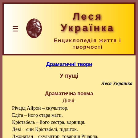
Леся
Українка
☰
Енциклопедія життя і
творчості
Драматичні твори
У пущі
Леся Українка
Драматична поема
Діячі:
Річард Айрон – скульптор.
Едіта – його стара мати.
Крістабель – його сестра, вдовиця.
Деві – син Крістабелі, підліток.
Джонатан – скульптор, товариш Річарда.