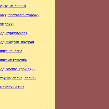
озуле, на ліщині
рожу, поставлю сторожу
кладочку
оді буркун-зілля
роді шафран, шафран
ічка на Івана
ічка-петрівочка
оді крокіс, крокіс (2)
етруню, палив, палив?
на високий тин