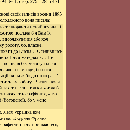
4, № 1, стор. 276 – 283 і 454 –
нові своїх записів восени 1893
Колодяжного вона писала:
аєте видавати новий журнал і
охотою послала б я Вам їх
ь впорядкування або хоч
ку роботу, бо, власне,
ю виїхати до Києва… Оселившись
аданих Вами матеріалів… Не
, що пісня без мотиву тільки
великої невигоди, бо ноти
ації (вона ж бо до етнографії
ити; таку роботу. Врешті, коли
текст пісень, тільки хотіла б
 записах етнографічних, – так
 (йотованої), бо у мене
ця, Леся Українка вже
 Києва: «Журнал Франка
ографічний] там приймається, –