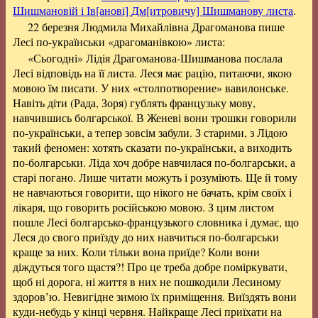
Шишмановій і Ів[анові] Дм[итровичу] Шишманову листа
.
22 березня Людмила Михайлівна Драгоманова пише
Лесі по-українськи «драгоманівкою» листа:
«Сьогодні» Лідія Драгоманова-Шишманова послала
Лесі відповідь на її листа. Леся має рацію, питаючи, якою
мовою їм писати. У них «столпотворение» вавилонське.
Навіть діти (Рада, Зоря) гублять французьку мову,
навчившись болгарської. В Женеві вони трошки говорили
по-українськи, а тепер зовсім забули. З старими, з Лідою
такий феномен: хотять сказати по-українськи, а виходить
по-болгарськи. Ліда хоч добре навчилася по-болгарськи, а
старі погано. Лише читати можуть і розуміють. Ще й тому
не навчаються говорити, що нікого не бачать, крім своїх і
лікаря, що говорить російською мовою. З цим листом
пошле Лесі болгарсько-французького словника і думає, що
Леся до свого приїзду до них навчиться по-болгарськи
краще за них. Коли тільки вона приїде? Коли вони
діждуться того щастя?! Про це треба добре поміркувати,
щоб ні дорога, ні життя в них не пошкодили Лесиному
здоров’ю. Невигідне зимою їх приміщення. Виїздять вони
куди-небудь у кінці червня. Найкраще Лесі приїхати на