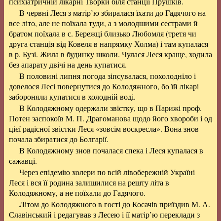
психіатричній лікарні Творки біля станції Прушків.
В червні Леся з матір’ю збиралася їхати до Гадячого на
все літо, але не поїхала туди, а з молодшими сестрами й
братом поїхала в с. Бережці близько Любомля (третя чи
друга станція від Ковеля в напрямку Холма) і там купалася
в р. Бузі. Жила в будинку школи. Чулася Леся краще, ходила
без апарату двічі на день купатися.
В половині липня погода зіпсувалася, похолодніло і
довелося Лесі повернутися до Колодяжного, бо їй лікарі
забороняли купатися в холодній воді.
В Колодяжному одержали звістку, що в Парижі проф.
Потен заспокоїв M. П. Драгоманова щодо його хвороби і од
цієї радісної звістки Леся «зовсім воскресла». Вона знов
почала збиратися до Болгарії.
В Колодяжному знов почалася спека і Леся купалася в
сажавці.
Через епідемію холери по всій лівобережній Україні
Леся і вся її родина залишилися на решту літа в
Колодяжному, а не поїхали до Гадячого.
Літом до Колодяжного в гості до Косачів приїздив М. А.
Славінський і редагував з Лесею і її матір’ю переклади з