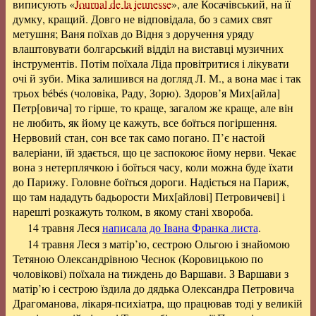
виписують «
Journal de la jeunesse
», але Косачівський, на її
думку, кращий. Довго не відповідала, бо з самих свят
метушня; Ваня поїхав до Відня з доручення уряду
влаштовувати болгарський відділ на виставці музичних
інструментів. Потім поїхала Ліда провітритися і лікувати
очі й зуби. Міка залишився на догляд Л. M., a вона має і так
трьох bébés (чоловіка, Раду, Зорю). Здоров’я Мих[айла]
Петр[овича] то гірше, то краще, загалом же краще, але він
не любить, як йому це кажуть, все боїться погіршення.
Нервовий стан, сон все так само погано. П’є настой
валеріани, їй здається, що це заспокоює йому нерви. Чекає
вона з нетерплячкою і боїться часу, коли можна буде їхати
до Парижу. Головне боїться дороги. Надіється на Париж,
що там нададуть бадьорости Мих[айлові] Петровичеві] і
нарешті розкажуть толком, в якому стані хвороба.
14 травня Леся
написала до Івана Франка листа
.
14 травня Леся з матір’ю, сестрою Ольгою і знайомою
Тетяною Олександрівною Чеснок (Коровицькою по
чоловікові) поїхала на тиждень до Варшави. З Варшави з
матір’ю і сестрою їздила до дядька Олександра Петровича
Драгоманова, лікаря-психіатра, що працював тоді у великій