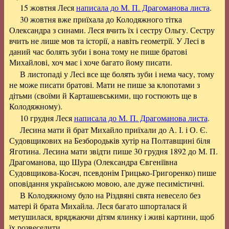
15 жовтня Леся
написала до М. П. Драгоманова листа
.
30 жовтня вже приїхала до Колодяжного тітка
Олександра з синами. Леся вчить їх і сестру Ольгу. Сестру
вчить не лише мов та історії, а навіть геометрії. У Лесі в
даний час болять зуби і вона тому не пише братові
Михайлові, хоч має і хоче багато йому писати.
В листопаді у Лесі все ще болять зуби і нема часу, тому
не може писати братові. Мати не пише за клопотами з
дітьми (своїми й Карташевськими, що гостюють ще в
Колодяжному).
10 грудня Леся
написала до М. П. Драгоманова листа
.
Лесина мати й брат Михайло приїхали до А. І. і О. Є.
Судовщикових на Безбородьків хутір на Полтавщині біля
Яготина. Лесина мати звідти пише 30 грудня 1892 до М. П.
Драгоманова, що Шура (Олександра Євгеніївна
Судовщикова-Косач, псевдонім Грицько-Григоренко) пише
оповідання українською мовою, але дуже песимістичні.
В Колодяжному було на Різдвяні свята невесело без
матері й брата Михайла. Леся багато шпорталася й
метушилася, вряджаючи дітям ялинку і живі картини, щоб
їх розвеселити.