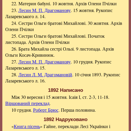
22. Материн бабуні. 10 жовтня. Архів Олени Пчілки
23.
Лесин M. П. Драгоманову
. 15 жовтня. Рукопис
Лазаревського л. 14.
24. Сестри Ольги братові Михайлові. 30 жовтня. Архів
Олени Пчілки
25. Сестри Ольги братові Михайлові. Початок
листопада. Архів Олени Пчілки
26. Брата Михайла сестрі Ользі. 9 листопада. Архів
Ольги Косач-Кривинюк.
27.
Лесин M. П. Драгоманову
. 10 грудня. Рукопис
Лазаревського л. 15.
28.
Лесин Л. M. Драгомановій
. 10 січня 1893. Рукопис
Лазаревського л. 16.
1892 Написано
Між 30 вересня і 15 жовтня. Ісаія І, ст. 2-3, 11-18.
Віршований переклад
.
10 грудня.
Роберт Брюс
. Перша половина.
1892 Надруковано
«
Книга пісень
» Гайне, переклади Лесі Українки і