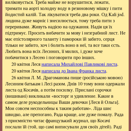
виліковується. Треба майже не ворушитися, лежати,
тримати на аорті холодну воду в резиновому мішку і пити
йодистий калій. Так лікуватися треба два роки. Од Kali jod.
людина дуже марніє і знесилюється, тому треба пити з
переривами. Живуть надією на одужання. Надія ця їх
підтримує. Просить вибачити за мову і незграбний лист. Не
має епістолярного таланту і памороки їй забито, серця
тільки не забито, хоч і болить воно в неї, та все таки єсть.
Любить вона всіх Лесиних, її милих, і дуже хоче
побачитися з Лесею і поговорити про інших.
20 квітня Леся
написала Михайлові Павликові листа
.
20 квітня Леся
написала до Івана Франка листа
.
26 квітня Л. М. Драгоманова пише (російською мовою)
Лесиним батькам і Лесі разом. Днів 10 тому вони одержали
листа од Косачів, а потім посилку. Прислані сорочки
(вишивані) викликали «восторг и удивление. Какие в
самом деле рукодельницы Ваши девочки [Леся й Ольга].
Мои совсем неспособны к таким работам». Ліда шиє
швидко, але препогано, Рада краще, але дуже помалу. Рада
з приємністю читає французький журнал, що Косачі
послали їй (той, що самі виписували для своїх дітей). Раді