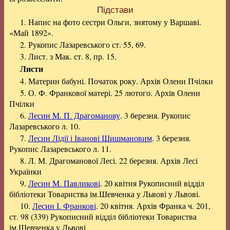
Підстави
1. Напис на фото сестри Ольги, знятому у Варшаві.
«Май 1892».
2. Рукопис Лазаревського ст. 55, 69.
3. Лист. з Мак. ст. 8, пр. 15.
Листи
4. Материн бабуні. Початок року. Архів Олени Пчілки
5. О. Ф. Франкової матері. 25 лютого. Архів Олени
Пчілки
6.
Лесин M. П. Драгоманову
. 3 березня. Рукопис
Лазаревського л. 10.
7.
Лесин Лідії і Іванові Шишмановим
. 3 березня.
Рукопис Лазаревського л. 11.
8. Л. М. Драгоманової Лесі. 22 березня. Архів Лесі
Українки
9.
Лесин M. Павликові
. 20 квітня Рукописний відділ
бібліотеки Товариства ім.Шевченка у Львові у Львові.
10.
Лесин І. Франкові
. 20 квітня. Архів Франка ч. 201,
ст. 98 (339) Рукописний відділ бібліотеки Товариства
ім.Шевченка у Львові