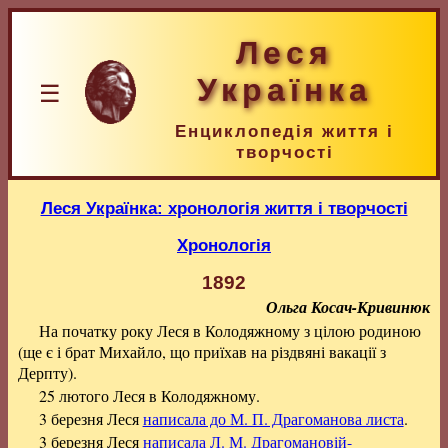
Леся
Українка
☰
Енциклопедія життя і
творчості
Леся Українка: хронологія життя і творчості
Хронологія
1892
Ольга Косач-Кривинюк
На початку року Леся в Колодяжному з цілою родиною
(ще є і брат Михайло, що приїхав на різдвяні вакації з
Дерпту).
25 лютого Леся в Колодяжному.
3 березня Леся
написала до М. П. Драгоманова листа
.
3 березня Леся
написала Л. М. Драгомановій-