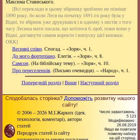
Максима Стависького.
[Всі переклади в цьому збірнику зроблено не пізніше
1890 року, бо коли Леся на початку 1891-го року була у
Відні, то збірник уже друкувався і в одному з листів з того
часу Лесина мати писала, що хотілося б, щоб, поки вони у
Відні, доглянути самим коректи і випуску цієї книжки.
ОКК]
Весняні співи
. Спогад. – «Зоря», ч. 1.
До мого фортепіано
. Елегія. – «Зоря», ч. 8.
Самсон
. (На біблійську тему). – «Зоря», ч. 10.
Про переселенців
. (Письмо очевидця). – «Народ», ч. 1.
Попередній розділ
|
Вище
|
Наступний розділ
Сподобалась сторінка?
Допоможіть
розвитку нашого
сайту!
© 2006 – 2026 М.І.Жарких (ідея,
Число завантажень :
5 123
технологія, коментарі), автори
Модифіковано :
статей
26.08.2019
Якщо ви помітили
Передрук статей із сайту
помилку набору
заохочується за умови посилання
на цiй сторiнцi,