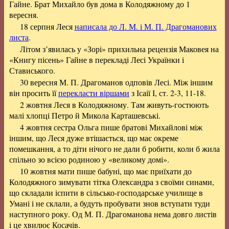
Гайне. Брат Михайло був дома в Колодяжному до 1
вересня.
18 серпня Леся
написала до Л. М. і М. П. Драгоманових
листа
.
Літом з’явилась у «Зорі» прихильна рецензія Маковея на
«Книгу пісень» Гайне в перекладі Лесі Українки і
Стависького.
30 вересня М. П. Драгоманов одповів Лесі. Між іншим
він просить її
перекласти віршами
з Ісаії І, ст. 2-3, 11-18.
2 жовтня Леся в Колодяжному. Там живуть-гостюють
малі хлопці Петро й Микола Карташевські.
4 жовтня сестра Ольга пише братові Михайлові між
іншим, що Леся дуже втішається, що має окреме
помешкання, а то діти нічого не дали б робити, коли б жила
спільно зо всією родиною у «великому домі».
10 жовтня мати пише бабуні, що має приїхати до
Колодяжного зимувати тітка Олександра з своїми синами,
що складали іспити в сільсько-господарське училище в
Умані і не склали, а будуть пробувати знов вступати туди
наступного року. Од М. П. Драгоманова нема довго листів
і це хвилює Косачів.