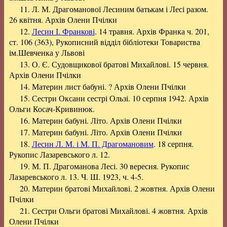
11. Л. М. Драгоманової Лесиним батькам і Лесі разом.
26 квітня. Архів Олени Пчілки
12.
Лесин І. Франкові
. 14 травня. Архів Франка ч. 201,
ст. 106 (363), Рукописний відділ бібліотеки Товариства
ім.Шевченка у Львові
13. О. Є. Судовщикової братові Михайлові. 15 червня.
Архів Олени Пчілки
14. Материн лист бабуні. ? Архів Олени Пчілки
15. Сестри Оксани сестрі Ользі. 10 серпня 1942. Архів
Ольги Косач-Кривинюк.
16. Материн бабуні. Літо. Архів Олени Пчілки
17. Материн бабуні. Літо. Архів Олени Пчілки
18.
Лесин Л. M. і M. П. Драгомановим
. 18 серпня.
Рукопис Лазаревського л. 12.
19. М. П. Драгоманова Лесі. 30 вересня. Рукопис
Лазаревського л. 13. Ч. Ш. 1923, ч. 4-5.
20. Материн братові Михайлові. 2 жовтня. Архів Олени
Пчілки
21. Сестри Ольги братові Михайлові. 4 жовтня. Архів
Олени Пчілки