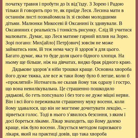
початку травня і пробути до їх від’їзду. З Зорею і Радою
тільки й говорить про те, як приїде Леся. Лесина мати в
останнім листі познайомила їх зі своїми молодшими
дітьми. Малюнки Микосеві й Оксанині їх здивували. В
Оксаниних є реальність і тонкість рисунку. Слід їй учитися
малювати. Думає, що Леся матиме гарний вплив на Зорю.
Зорі погано: Мих[айло] Петр[ович] зовсім не може
займатись ним, їй теж нема часу й здоров’я для цього.
Багато думає, яка то буде доля цього бідного хлопця. На
ньому ще більше, ніж на дівчатах, видко брак рідного краю.
Дядькове здоров’я ніби трошки краще. Основна хвороба
його дуже тяжка, але все ж таки йому було б легше, коли б
«проклятий» Нотнагель не сказав йому так одразу і гостро,
що вона невилікувальна. Це страшенно пошкодило
дядькові, бо геть попсувало і без того не дуже міцні нерви.
Він і всі його переживали страшенну муку восени, коли
йому здавалося, що він не могтиме дочитувати лекцію, –
зірветься голос. Тоді в нього з’явилось безсоння, з яким і
досі бореться ліками. Лікар знаходить, що йому далеко
краще, ніж було восени. Лікується методом паризького
лікаря, який на практиці довів, що така хвороба