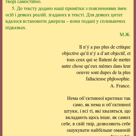
творі самостійно.
5. До тексту додано наші примітки з поясненнями імен
осіб і деяких реалій, згаданих в тексті. Для деяких цитат
вдалося встановити джерела – вони подані у спливаючих
підказках.
М.Ж.
Il n’ý a pas plus de critique
objective qu’il n’ý a d’art objectif, et
tous ceux qui se flattent de mettre
autre chose qu’eux mêmes dans leur
oeuvre sont dupes de la plus
fallacieuse phjlosophie.
A. France.
Нема об’єктивної критики так
само, як нема и об’єктивної
штуки, і всі ті, які хваляться, що
вкладають щось інше, як самих
себе, в свій твір, дозволяють себе
ошукувати найбільше оманній