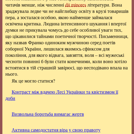
читачів менше, ніж численні
dii minores
літератури. Вона
зраджувала ледве чи не найглибшу освіту в крузі товаришів
пера, а зосталася особою, якою найменше займалася
освічена критика. Людина інтенсивного шукання і впертої
думки не прикувала чомусь до себе особливої уваги тих,
що цікавилися тайнами поетичної творчості. Письменниця,
яку назвав Франко одиноким мужчиною серед поетів
соборної України, лишилася якимось сфінксом для
покоління, для якого відвага, завзяття, воля – всі мужеські
чесноти повинні б були стати конечними, коли воно хотіло
встоятися в тій страшній завірюсі, що несподівано впала на
нього.
Як це могло статися?
Контраст між вдачею Лесі Українки та квієтизмом її
доби
Визвольна боротьба вимагає жертв
Активна самодостатня віра у свою правоту