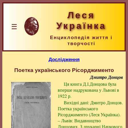
Леся
Українка
☰
Енциклопедія життя і
творчості
Дослідження
Поетка українського Рісорджименто
Дмитро Донцов
Ця книга Д.І.Донцова була
вперше надрукована у Львові в
1922 р.
Вихідні дані: Дмитро Донцов.
Поетка українського
Рісорджименто (Леся Українка).
– Львів: Видавництво
Донцових. З друкарні Наукового