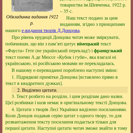
товариства ім.Шевченка, 1922 р.
– 35 с.
Обкладинка видання 1922
Наш текст подано за цим
р.
виданням, згідно з принципами
нашого
е-видання творів Д.Донцова
.
Про рівень ерудиції Донцова читач може зміркувати,
німецький
побачивши, що він з пам’яті цитує
текст
французький
«Фауста» Гете (не український переклад!) і
текст поеми А.де Мюссе «Кубок і губи», яка взагалі ні
українською, ні російською мовами не перекладалась.
В нашому е-перевиданні пороблено наступні зміни:
1. Підрядкові примітки Донцова
[вставлено прямо в
текст в квадратних дужках]
.
2. Виділено цитати.
3. Текст розбито на розділи, і цим розділам дано назви.
Цієї розбивки і назв немає в оригінальному тексті Донцова.
4. Цитати з творів Лесі Українки виділено посиланнями.
Коли Донцов подавав серію цитат з одного твору, то для
розвантаження тексту посилання подається тільки для
першої цитати. Наступні цитати читач зможе знайти в тому