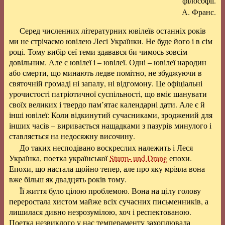
філософії.
А. Франс.
Серед численних літературних ювілеїв останніх років
ми не стрічаємо ювілею Лесі Українки. Не буде його і в сім
році. Тому вибір сеї теми здавався би чимось зовсім
довільним. Але є ювілеї і – ювілеї. Одні – ювілеї народин
або смерти, що минають ледве помітно, не збуджуючи в
святочній громаді ні запалу, ні відгомону. Це офіціальні
урочистості патріотичної суспільності, що вміє шанувати
своїх великих і твердо пам’ятає календарні дати. Але є й
інші ювілеї: Коли відкинутий сучасниками, зроджений для
інших часів – виривається нащадками з пазурів минулого і
ставляється на недосяжну височину.
До таких несподівано воскреслих належить і Леся
Українка, поетка української
Sturm- und Drang
епохи.
Епохи, що настала щойно тепер, але про яку мріяла вона
вже більш як двадцять років тому.
Її життя було цілою проблемою. Вона на цілу голову
переростала хистом майже всіх сучасних письменників, а
лишилася дивно незрозумілою, хоч і респектованою.
Поетка незвиклого у нас темпераменту захоплювала