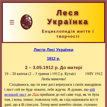
Леся
Українка
☰
Енциклопедія життя і
творчості
Листи Лесі Українки
1912 р.
2 – 3.05.1912 р.
До матері
19 – 20 квітня (2 – 3 травня ) 1912 р.
Кутаїсі
19/IV 1912
Люба мамочко!
Сподіваюсь, що ти вже досі вернулася з своїх мандрівок
і лист сей не буде лежати, тебе ждучи. Я думаю, що
мій
великий лист
до
Лілі
прийшов до неї саме тоді, як ти була
там, і вона, певне, пояснила тобі, як слід оцінювати всі ті
дані, що я їй списала. Тепер мені начебто ліпше, головно