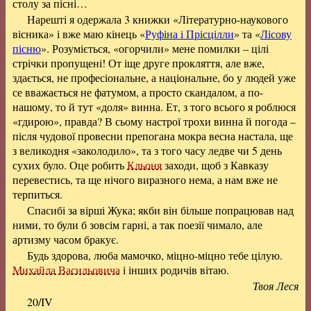
столу за пісні…
Нарешті я одержала 3 книжки «Літературно-наукового
вісника» і вже маю кінець «
Руфіна і Прісцілли
» та «
Лісову
пісню
». Розуміється, «огорчили» мене помилки – цілі
стрічки пропущені! От іще друге прокляття, але вже,
здається, не професіональне, а національне, бо у людей уже
се вважається не фатумом, а просто скандалом, а по-
нашому, то й тут «доля» винна. Ет, з того всього я роблюся
«гдирою», правда? В сьому настрої трохи винна й погода –
після чудової провесни препогана мокра весна настала, ще
з великодня «заколодило», та з того часу ледве чи 5 день
сухих було. Оце робить
Кльоня
заходи, щоб з Кавказу
перевестись, та ще нічого виразного нема, а нам вже не
терпиться.
Спасибі за вірші Жука; якби він більше попрацював над
ними, то були б зовсім гарні, а так поезії чимало, але
артизму часом бракує.
Будь здорова, люба мамочко, міцно-міцно тебе цілую.
Михайла Васильовича
і інших родичів вітаю.
Твоя Леся
20/IV