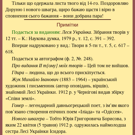
Тільки що одержала листа твого від 14-го. Поздоровляю
Доруню і нового швагра, щиро бажаю щастя і вірю в
сповнення сього бажання – вони добрана пара!
Примітки
Подається за виданням
:
Леся Українка
. Зібрання творів у
12 тт. – К.: Наукова думка, 1979 р., т. 12, с. 391 – 392.
Вперше надруковано у вид.: Твори в 5-ти т., т. 5, с. 617 –
618.
Подається за автографом (ф. 2, №. 248).
Про видання II т[ому] моїх творів
– Цей том не вийшов.
Гдира
– людина, що до всього прискіпується.
Жук Михайло Іванович
(1883 – 1964) – український
художник і письменник (автор оповідань, віршів),
знайомий Лесі Українки. 1912 p. y Чернігові видав збірку
«Співи землі».
Гомер
– легендарний давньогрецький поет, з ім’ям якого
пов’язано створення епічних поем «Іліада» та «Одіссея».
Нового швагера
– Тобто Юрія Григоровича Борисова, з
яким 22 квітня (5 травня) 1912 р. одружилась наймолодша
сестра Лесі Українки Ісидора.