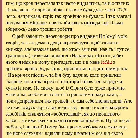
тим, що кров перестала так часто виділятись, та й остатніх
кілька день t° нормальніша, а то вже була дуже часто 37,5,
чого, наприклад, торік так хронічно не бувало. І так взагалі
почуваюся міцніше, навіть збираюсь (правда, ще тільки
збираюсь) дещо трошки робити.
Сірий заводить переговори про видання II т[ому] моїх
творів, так от думаю дещо переглянути, щоб зложити
книжку, але заважає мені, що хтось зачитав (навіть і тут се
трапилось!) київське видання «На крилах пісень», а без
нього я ніяк не можу пригадати, що є в мене
inédit
з
дрібних віршів. Будь ласка, пришли мені один примірник
«На крилах пісень», та й я буду вдячна, коли пришлеш
скоріше, бо й так через сі простори справа ся навряд чи
хутко йтиме. Не скажу, щоб із Сірим було дуже приємно
мати діла, особливо зв’язані з грошовими рахунками, –
поки доправишся тих грошей, то сам себе зненавидиш. Але
се вже чомусь скрізь так ведеться, що до тих літературних
заробітків ставляться «роботодавці», як до прошеного
хліба, – се вже якесь прокляття нашої професії. Ну та що ж,
либонь, і великий Гомер був просто жебраком в очах тих,
що його слухали і вділяли йому шматки м’яса від свого