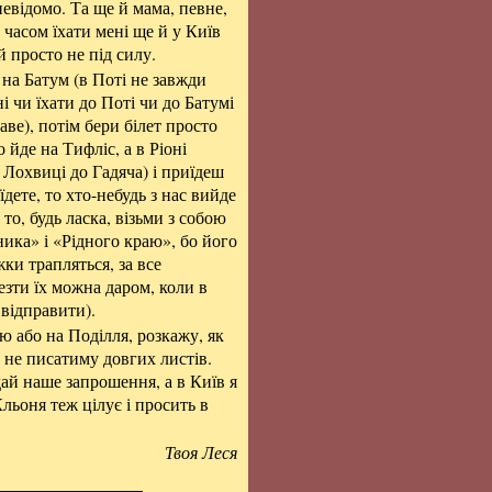
невідомо. Та ще й мама, певне,
м часом їхати мені ще й у Київ
й просто не під силу.
 на Батум (в Поті не завжди
ні чи їхати до Поті чи до Батумі
аве), потім бери білет просто
 йде на Тифліс, а в Ріоні
 Лохвиці до Гадяча) і приїдеш
дете, то хто-небудь з нас вийде
 то, будь ласка, візьми з собою
ника» і «Рідного краю», бо його
жки трапляться, за все
езти їх можна даром, коли в
 відправити).
ю або на Поділля, розкажу, як
е не писатиму довгих листів.
дай наше запрошення, а в Київ я
льоня теж цілує і просить в
Твоя Леся