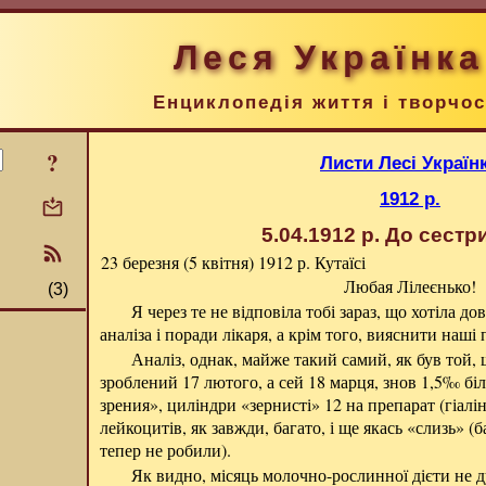
Леся Українка
Енциклопедія життя і творчос
?
Листи Лесі Україн
1912 р.
5.04.1912 р.
До сестр
23 березня (5 квітня) 1912 р.
Кутаїсі
Любая Лілеєнько!
(3)
Я через те не відповіла тобі зараз, що хотіла до
аналіза і поради лікаря, а крім того, вияснити наші
Аналіз, однак, майже такий самий, як був той, 
зроблений 17 лютого, а сей 18 марця, знов 1,5‰ бі
зрения», циліндри «зернисті» 12 на препарат (гіалін
лейкоцитів, як завжди, багато, і ще якась «слизь» (б
тепер не робили).
Як видно, місяць молочно-рослинної дієти не 