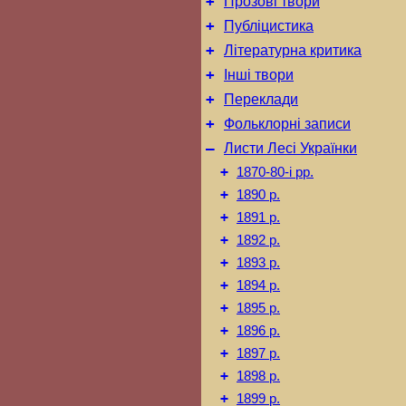
+
Прозові твори
+
Публіцистика
+
Літературна критика
+
Інші твори
+
Переклади
+
Фольклорні записи
–
Листи Лесі Українки
+
1870-80-і рр.
+
1890 р.
+
1891 р.
+
1892 р.
+
1893 р.
+
1894 р.
+
1895 р.
+
1896 р.
+
1897 р.
+
1898 р.
+
1899 р.