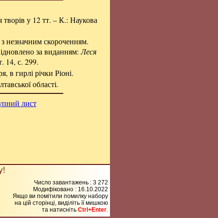
я творів у 12 тт. – К.: Наукова
 з незначним скороченням.
відновлено за виданням:
Леся
. 14, с. 299.
я, в гирлі річки Ріоні.
тавської області.
упний лист
у!
Число завантажень : 3 272
Модифіковано :
16.10.2022
Якщо ви помітили помилку набору
на цiй сторiнцi, видiлiть її мишкою
та натисніть
Ctrl+Enter
.