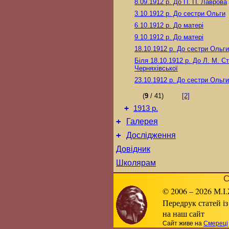
8.09.1912 р.
До П. П. Лаврова
3.10.1912 р.
До сестри Ольги
6.10.1912 р.
До матері
9.10.1912 р.
До матері
18.10.1912 р.
До сестри Ольги
Біля 18.10.1912 р.
До Л. М. Ст
Черняхівської
23.10.1912 р.
До сестри Ольги
(
9
/ 41)
[2]
+
1913 р.
+
Галерея
+
Дослідження
Довідник
Школярам
С
© 2006 – 2026 М.І.
Передрук статей із
на наш сайт
Сайт живе на
Смереці