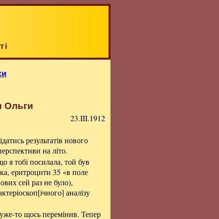
ті
ки
и Ольги
23.III.1912
відатись результатів нового
 перспективи на літо.
що я тобі посилала, той був
лка, еритроцити 35 «в поле
ових сей раз не було),
актеріоскоп[ічного] аналізу
дуже-то щось перемінив. Тепер