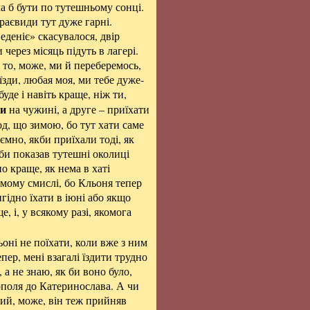
ла б бути по тутешньому сонці.
краєвиди тут дуже гарні.
еденіє» скасувалося, двір
 через місяць підуть в лагері.
, то, може, ми й переберемось,
їзди, любая моя, ми тебе дуже-
уде і навіть краще, ніж ти,
и
на чужині, а друге – приїхати
од, що зимою, бо тут хати саме
иємно, якби приїхали тоді, як
 би показав тутешні околиці
но краще, як нема в хаті
ямому смислі, бо Кльоня тепер
игідно їхати в іюні або якщо
е, і, у всякому разі, якомога
оні не поїхати, коли вже з ним
пер, мені взагалі їздити трудно
 а не знаю, як би воно було,
ополя до Катеринослава. А чи
пший, може, він теж прийняв