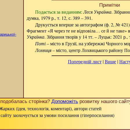
Примітки
Подається за виданням
:
Леся Українка
. Зібранн
думка, 1979 р., т. 12, с. 389 – 391.
Друкується вперше за автографом (ф. 2, № 421)
Фрагмент «Я через те не відповіла… се й не таке» 
арицької-
Українка
. Зібрання творів у 14 тт. – Луцьк: 2021 р., т
Поті
– місто в Грузії, на узбережжі Чорного мор
Лохвиця
– місто, центр Лохвицького району Пол
Попередній лист
|
Вище
|
Наст
подобалась сторінка?
Допоможіть
розвитку нашого сайт
Жарких (ідея, технологія, коментарі), автори статей
 сайту заохочується за умови посилання (гіперпосилання)