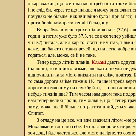
лікар зважив, що все-таки мені треба їсти трохи біло
і не слід би, через те що інакше я можу виснажитис
почуваю не більше, ніж звичайно було і при м’ясі), к
проти болів компреси теплі і беладону.
Вчора була в мене трохи підвищена t° (37,6), ал
годин, а потім уже було 37,3, та се вже тепер увійш
чи us?) питала, але лікар тої статті не читав, тільки
каже, що багато є таких речей, що на легкі добре в
годяться, але, може, се й не таке.
Тепер щодо літніх планів.
Кльоні
дають одпуск 
(на іюнь), то він його візьме, але їхати нікуди не ду
відпочивати та за місто виїздити на свіже повітря. Б
то сама дорога займе тижнів 1½, та ще й треба верта
дороги втомленому на службу йти, – то що ж лиши
небудь тижнів два? Тим часом нам двом така подоріж
нам тепер великі гроші, тим більше, що я тепер тра
зиму, може, ще й більше потратити прийдеться, як
Єгипет.
З огляду на це все, ми вже зважили літом «не р
Михалями в гості до себе. Тут для здорових ниркам
хоч дощ і йде частенько, але місто нагірне, то сохне