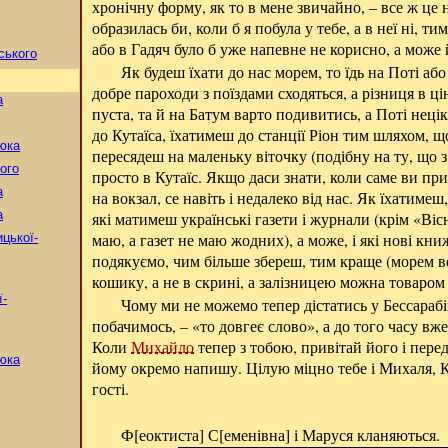
хронічну форму, як то в мене звичайно, – все ж це 
образилась би, коли б я побула у тебе, а в неї ні, ти
або в Гадяч було б уже напевне не корисно, а може 
ського
Як будеш їхати до нас морем, то їдь на Поті або
добре пароходи з поїздами сходяться, а різниця в ці
а
пуста, та й на Батум варто подивитись, а Поті нецік
до Кутаїса, їхатимеш до станції Ріон тим шляхом, що
юка
пересядеш на маленьку віточку (подібну на ту, що з
ого
просто в Кутаїс. Якщо даси знати, коли саме ви приї
а
на вокзал, се навіть і недалеко від нас. Як їхатимеш,
а
які матимеш українські газети і журнали (крім «Віс
маю, а газет не маю жодних), а може, і які нові кни
цької-
подякуємо, чим більше збереш, тим краще (морем в
кошику, а не в скрині, а залізницею можна товаром
ї-
Чому ми не можемо тепер дістатись у Бессарабі
побачимось, – «то довгеє слово», а до того часу вж
Коли
Михайло
тепер з тобою, привітай його і пере
юка
йому окремо напишу. Цілую міцно тебе і Михаля, К
гості.
Ф[еоктиста] С[еменівна] і Маруся кланяються.