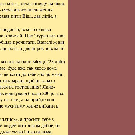
го м’яса, хоча з огляду на білок
ь (хоча я того виснаження
азав пити Віші, дав літій, а
е недовго, всього скілька
ло в звичай. Про Tryparosan (um
 обіцяв прочитати. Взагалі ж він
пливають, а для нирок зовсім не
всього на один місяць (28 днів)
має, буде вже так якось дома
о як їхати до тебе або до мами,
тись зарані, щоб не зараз з
ться на гостювання? Яких-
 коштувала б коло 200 p., a ce
чу на ліки, а на прийдешню
що муситиму конче виїхати в
ипатись», а просити тебе з
и людей літо зовсім добре, бо
 дуже хутко і ніколи нема