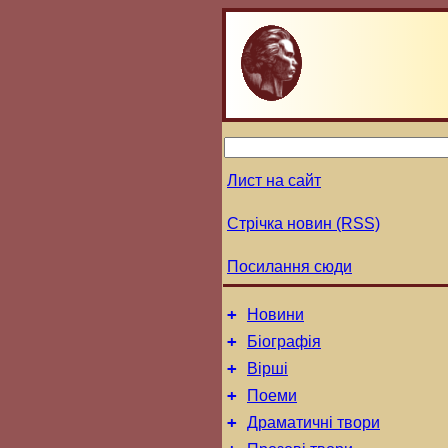
Лист на сайт
Стрічка новин (RSS)
Посилання сюди
+
Новини
+
Біографія
+
Вірші
+
Поеми
+
Драматичні твори