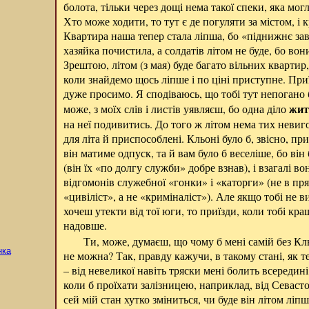
болота, тільки через дощі нема такої спеки, яка мог
Хто може ходити, то тут є де погуляти за містом, і 
Квартира наша тепер стала ліпша, бо «піднижнє зав
хазяйка почистила, а солдатів літом не буде, бо вони
Зрештою, літом (з мая) буде багато вільних квартир
коли знайдемо щось ліпше і по ціні приступне. При
дуже просимо. Я сподіваюсь, що тобі тут непогано б
жит
може, з моїх слів і листів уявляєш, бо одна діло
на неї подивитись. До того ж літом нема тих невиг
для літа й приспособлені. Кльоні було б, звісно, пр
він матиме одпуск, та й вам було б веселіше, бо він
(він їх «по долгу служби» добре взнав), і взагалі во
відгомонів служебної «гонки» і «каторги» (не в пр
«цивіліст», а не «криміналіст»). Але якщо тобі не в
хочеш утекти від тої юги, то приїзди, коли тобі кращ
надовше.
Ти, може, думаєш, що чому б мені самій без Кль
нка
не можна? Так, правду кажучи, в такому стані, як те
– від невеликої навіть тряски мені болить всередині,
коли б проїхати залізницею, наприклад, від Севаст
сей мій стан хутко зміниться, чи буде він літом лі