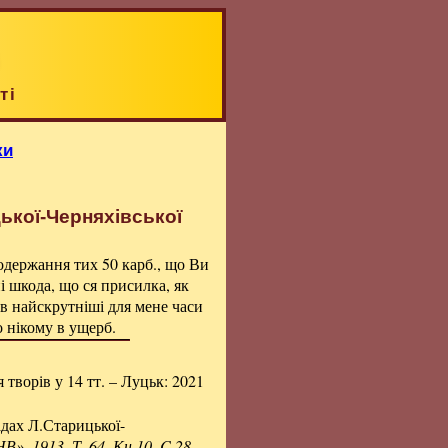
ті
ки
ької-Черняхівської
одержання тих 50 карб., що Ви
ні шкода, що ся присилка, як
і в найскрутніші для мене часи
о нікому в ущерб.
я творів у 14 тт. – Луцьк: 2021
адах Л.Старицької-
В». 1913. Т. 64. Кн.10. C.28.