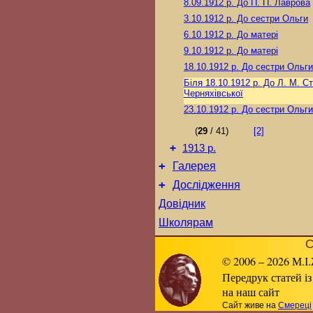
8.09.1912 р.
До П. П. Лаврова
3.10.1912 р.
До сестри Ольги
6.10.1912 р.
До матері
9.10.1912 р.
До матері
18.10.1912 р.
До сестри Ольги
Біля 18.10.1912 р.
До Л. М. Ст
Черняхівської
23.10.1912 р.
До сестри Ольги
(
29
/ 41)
[2]
+
1913 р.
+
Галерея
+
Дослідження
Довідник
Школярам
С
© 2006 – 2026 М.І.
Передрук статей із
на наш сайт
Сайт живе на
Смереці