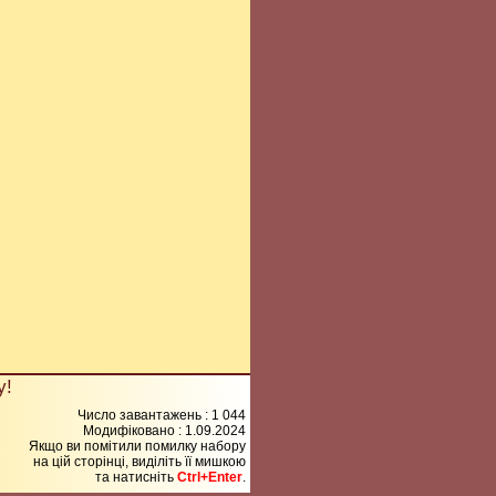
у!
Число завантажень : 1 044
Модифіковано :
1.09.2024
Якщо ви помітили помилку набору
на цiй сторiнцi, видiлiть її мишкою
та натисніть
Ctrl+Enter
.