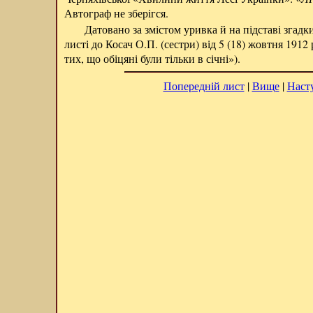
Автограф не зберігся.
Датовано за змістом уривка й на підставі згадк
листі до Косач О.П. (сестри) від 5 (18) жовтня 1912 
тих, що обіцяні були тільки в січні»).
Попередній лист
|
Вище
|
Наст