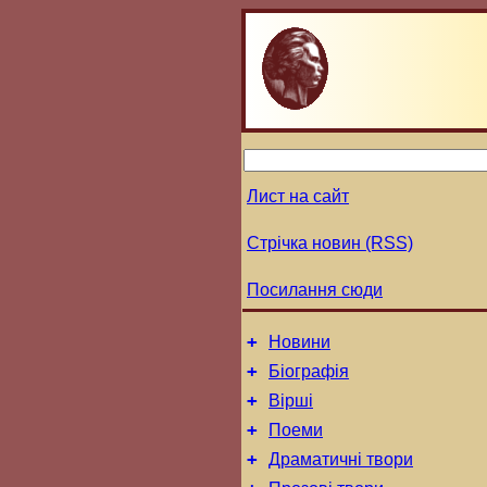
Лист на сайт
Стрічка новин (RSS)
Посилання сюди
+
Новини
+
Біографія
+
Вірші
+
Поеми
+
Драматичні твори