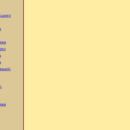
ського
а
юка
ого
а
а
цької-
ї-
юка