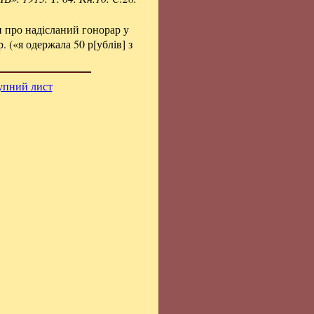
и про надісланий гонорар у
р. («я одержала 50 р[ублів] з
упний лист