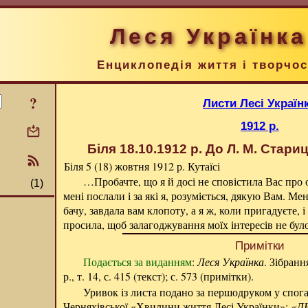
Леся Українка
Енциклопедія життя і творчос
?
Листи Лесі Україн
1912 р.
Біля 18.10.1912 р.
До Л. М. Стариц
Біля 5 (18) жовтня 1912 р.
Кутаїсі
…Пробачте, що я й досі не сповістила Вас про 
(1)
мені послали і за які я, розуміється, дякую Вам. Ме
бачу, завдала вам клопоту, а я ж, коли пригадуєте, 
просила, щоб залагоджування моїх інтересів не бул
Примітки
Подається за виданням
:
Леся Українка
. Зібранн
р., т. 14, с. 415 (текст); с. 573 (примітки).
Уривок із листа подано за першодруком у спог
Черняхівської «Хвилини життя Лесі Українки»:
«ЛН