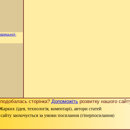
арицької-
подобалась сторінка?
Допоможіть
розвитку нашого сайт
Жарких (ідея, технологія, коментарі), автори статей
 сайту заохочується за умови посилання (гіперпосилання)