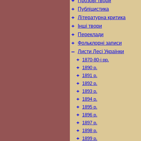
+
Прозові твори
+
Публіцистика
+
Літературна критика
+
Інші твори
+
Переклади
+
Фольклорні записи
–
Листи Лесі Українки
+
1870-80-і рр.
+
1890 р.
+
1891 р.
+
1892 р.
+
1893 р.
+
1894 р.
+
1895 р.
+
1896 р.
+
1897 р.
+
1898 р.
+
1899 р.