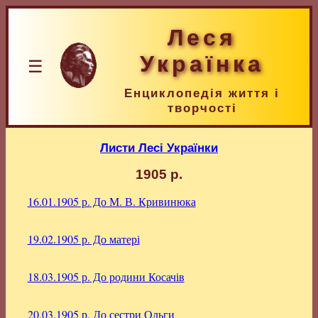
Леся
Українка
☰
Енциклопедія життя і
творчості
Листи Лесі Українки
1905 р.
16.01.1905 р.
До М. В. Кривинюка
19.02.1905 р.
До матері
18.03.1905 р.
До родини Косачів
20.03.1905 р.
До сестри Ольги