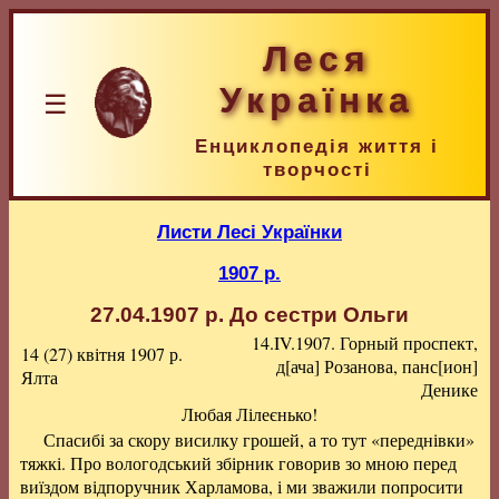
Леся
Українка
☰
Енциклопедія життя і
творчості
Листи Лесі Українки
1907 р.
27.04.1907 р.
До сестри Ольги
14.IV.1907. Горный проспект,
14 (27) квітня 1907 р.
д[ача] Розанова, панс[ион]
Ялта
Денике
Любая Лілеєнько!
Спасибі за скору висилку грошей, а то тут «переднівки»
тяжкі. Про вологодський збірник говорив зо мною перед
виїздом відпоручник Харламова, і ми зважили попросити