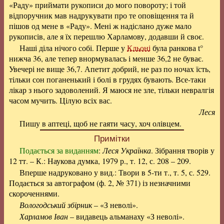
«Раду» приймати рукописи до мого повороту; і той
відпоручник мав надрукувати про те оповіщення та й
пішов од мене в «Раду». Мені ж надіслано дуже мало
рукописів, але я їх перешлю Харламову, додавши й своє.
Наші діла нічого собі. Перше у
Кльоні
була ранкова t°
нижча 36, але тепер внормувалась і менше 36,2 не буває.
Увечері не вище 36,7. Апетит добрий, не раз по ночах їсть,
тільки сон поганенький і болі в грудях бувають. Все-таки
лікар з нього задоволений. Я маюся не зле, тільки невралгія
часом мучить. Цілую всіх вас.
Леся
Пишу в аптеці, щоб не гаяти часу, хоч олівцем.
Примітки
Подається за виданням
:
Леся Українка
. Зібрання творів у
12 тт. – К.: Наукова думка, 1979 р., т. 12, с. 208 – 209.
Вперше надруковано у вид.: Твори в 5-ти т., т. 5, с. 529.
Подається за автографом (ф. 2, № 371) із незначними
скороченнями.
Вологодський збірник
– «З неволі».
Харламов Іван
– видавець альманаху «З неволі».