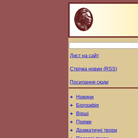
Лист на сайт
Стрічка новин (RSS)
Посилання сюди
+
Новини
+
Біографія
+
Вірші
+
Поеми
+
Драматичні твори