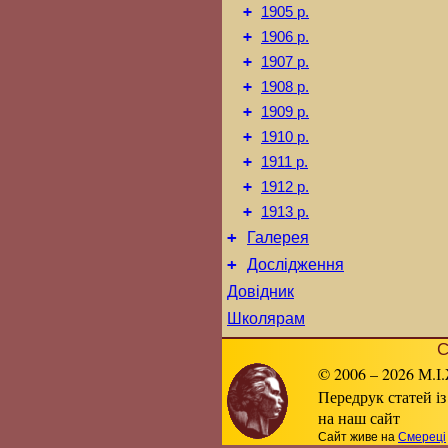
+
1905 р.
+
1906 р.
+
1907 р.
+
1908 р.
+
1909 р.
+
1910 р.
+
1911 р.
+
1912 р.
+
1913 р.
+
Галерея
+
Дослідження
Довідник
Школярам
С
© 2006 – 2026 М.І.
Передрук статей із
на наш сайт
Сайт живе на
Смереці