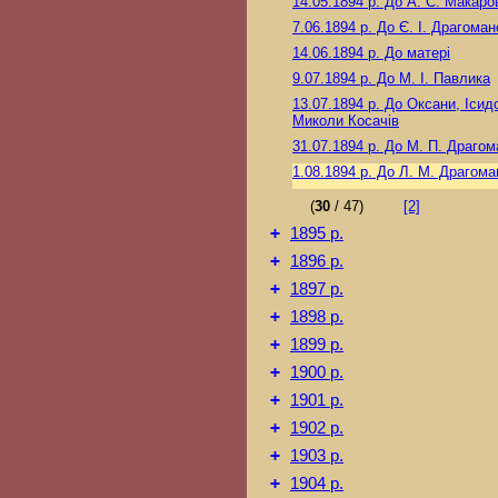
14.05.1894 р.
До А. С. Макаро
7.06.1894 р.
До Є. І. Драгоман
14.06.1894 р.
До матері
9.07.1894 р.
До М. I. Павлика
13.07.1894 р.
До Оксани, Ісид
Миколи Косачів
31.07.1894 р.
До М. П. Драгом
1.08.1894 р.
До Л. М. Драгома
(
30
/ 47)
[2]
+
1895 р.
+
1896 р.
+
1897 р.
+
1898 р.
+
1899 р.
+
1900 р.
+
1901 р.
+
1902 р.
+
1903 р.
+
1904 р.