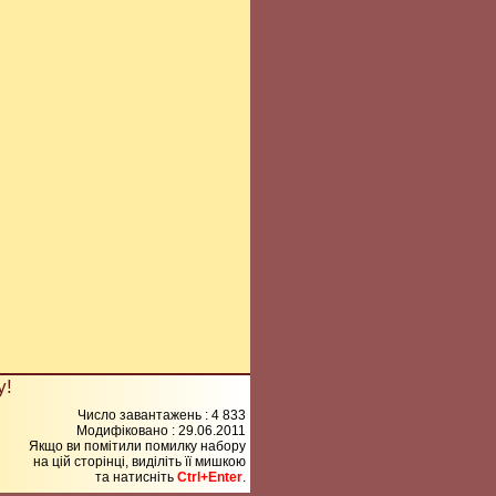
у!
Число завантажень : 4 833
Модифіковано :
29.06.2011
Якщо ви помітили помилку набору
на цiй сторiнцi, видiлiть її мишкою
та натисніть
Ctrl+Enter
.