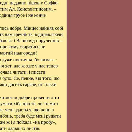
огодні недавно пішов у Софію
нитим Ал. Константиновим, –
одіння грубе і не конче
їлись добре. Мінцес найняв собі
ть нам гречність, відправляючи
збавляє і Ваню від порученнів –
 при тому старатись не
 вартий надгороди!
ч дуже поетична, бо вимагає
ня хат, але ж зате у нас тепер
очала читати, і писати
 було. Се, певне, від того, що
таки досить гаряче, от тільки
ми могли добре провести літо
умати хіба про те, чи то ми з
е мені здається, що вони з
либонь, треба буде мені рушати
е ж і я поїхала «на пробу»,
ати дальших листів.