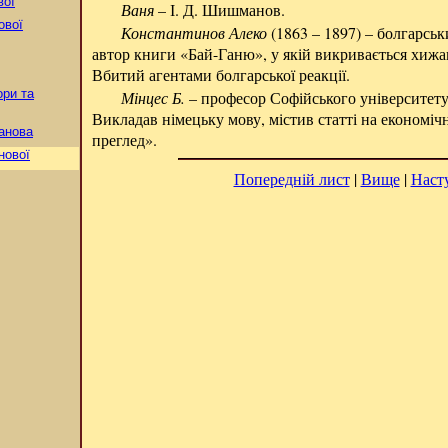
вої
Ваня
– І. Д. Шишманов.
ової
Константинов Алеко
(1863 – 1897) – болгарсь
автор книги «Бай-Ганю», у якій викривається хижац
Вбитий агентами болгарської реакції.
ори та
Мінцес Б.
– професор Софійського університет
Викладав німецьку мову, містив статті на економіч
анова
преглед».
нової
Попередній лист
|
Вище
|
Наст