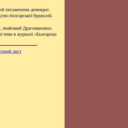
кий письменник-демократ,
тво болгарської буржуазії.
у, знайомий Драгоманових.
ні теми в журналі «Български
упний лист