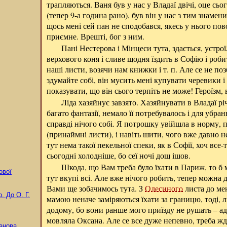
трапляються. Ваня був у нас у Владаї двічі, оце сь
(тепер 9-а година рано), був він у нас з тим знаме
щось мені сей пан не сподобався, якесь у нього пов
приємне. Врешті, бог з ним.
Пані Нестерова і Мінцеси тута, здається, устро
верхового коня і сливе щодня їздить в Софію і роби
наші листи, возячи нам книжки і т. п. Але се не по
здумайте собі, він мусить мені купувати черевики і
показувати, що він сього терпіть не може! Героїзм,
Ліда хазяйнує завзято. Хазяйнувати в Владаї рі
багато фантазії, немало її потребувалось і для убран
справді нічого собі. Я потрошку увійшла в норму, п
(принаймні листи), і навіть шити, чого вже давно не
тут нема такої пекельної спеки, як в Софії, хоч все-
сьогодні холодніше, бо сеї ночі дощ ішов.
Шкода, що Вам треба було їхати в Париж, то б 
ової
тут вкупі всі. Але вже нічого робить, тепер можна д
Вами ще зобачимось тута. З
Олесиного
листа до мен
р.
До О. Г.
мамою неначе заміряються їхати за границю, тоді, 
додому, бо вони ранше мого приїзду не рушать – адж
мовляла Оксана. Але се все дуже непевно, треба жд
анова