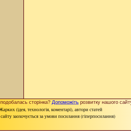
подобалась сторінка?
Допоможіть
розвитку нашого сайт
Жарких (ідея, технологія, коментарі), автори статей
 сайту заохочується за умови посилання (гіперпосилання)