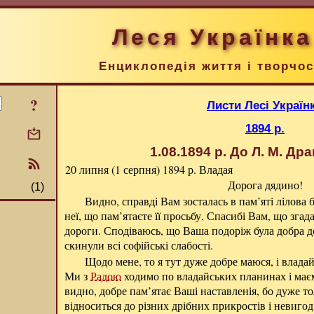
Леся Українка
Енциклопедія життя і творчос
?
Листи Лесі Україн
1894 р.
1.08.1894 р.
До Л. М. Др
20 липня (1 серпня) 1894 р.
Владая
Дорога дядино!
(1)
Видно, справді Вам зосталась в пам’яті лілова б
неї, що пам’ятаєте її просьбу. Спасибі Вам, що зга
дороги. Сподіваюсь, що Ваша подоріж була добра д
скинули всі софійські слабості.
Щодо мене, то я тут дуже добре маюся, і владай
Ми з
Радою
ходимо по владайських планинах і маєм
видно, добре пам’ятає Ваші наставленія, бо дуже т
відноситься до різних дрібних прикростів і невигод,