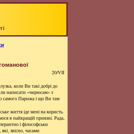
ті
ки
агоманової
20/VII
лузка, коли Ви такі добрі до
дали написати «чирюсам» з
о самого Парижа і що Ви там
ське життя іде мені на користь.
ося в найкращій приязні. Рада,
олерантно і філософськи
 які, звісно, часами