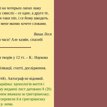
 і на чотирьох лапах лажу
смислі) – се одне, а друге те,
се-таки піп, і се йому шкодить.
е мене якими хочете словами.
Ваша Леся
 часи! Але хазяїн, спасибі
я творів у 12 тт. – К.: Наукова
ікації, статті, дослідження,
48). Автограф не відомий.
раїнка: хронологія життя і
му виданні лист датовано 8 (20)
инюк вважала за григоріанську,
 перевели її в григоріанську
 р. нема.