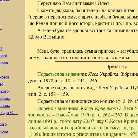
Пересилаю Вам лист мами і Олесі.
Скажіть дядькові, що я тепер і на крилах літаю,
(перше в переносному, а друге навіть в буквальному 
що Ренан при всій його історії, критиці і пр. і пр. в
я
А тепер бувайте здорові всі троє та споминайт
Цілую Вас міцно.
ої
Мені, було, трапилась сумна пригода – загубила
ової
йому, знайшов їх на планині, і я зосталась жива.
нова
Примітки
Подається за виданням
:
Леся Українка
. Зібранн
нової
думка, 1978 р., т. 10, с. 244 – 246.
вої
Вперше надруковано у вид.: Леся Українка. Публ
ького
вип. 2, с. 158 – 159.
анова
Подається за машинописною копією (ф. 2, № 15
анова
Звірено з виданням:
Косач-Кривинюк О.
Леся Ук
р.
До Є. І.
творчости. – Нью-Йорк: 1970 р., с. 262 – 263. В цьо
липня 1894 р., тобто дату 20.07, яку О.Косач-Крив
кого
радянські видавці сприйняли як юліанську, і ще раз
нова
(1.08). Інших істотних різночитань з виданням 1978