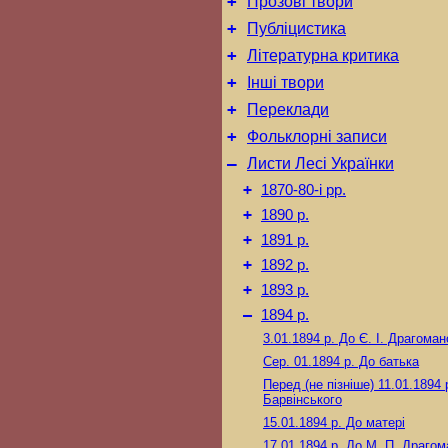
+
Прозові твори
+
Публіцистика
+
Літературна критика
+
Інші твори
+
Переклади
+
Фольклорні записи
–
Листи Лесі Українки
+
1870-80-і рр.
+
1890 р.
+
1891 р.
+
1892 р.
+
1893 р.
–
1894 р.
3.01.1894 р.
До Є. І. Драгоман
Сер. 01.1894 р.
До батька
Перед (не пізніше) 11.01.1894 
Барвінського
15.01.1894 р.
До матері
17.01.1894 р.
До М. П. Драгом