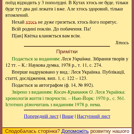
поїзд відходить у 3 пополудні. В Кутах хтось не буде, тільки
буде тут два дні лежати і вже. Але хтось здоровий, тільки
втомлений.
Нехай
хтось
не дуже гризеться, хтось його порятує.
Всій родині поклін. До побачення. Па!
П[ан] Квітка кланяється вам всім.
Хтось
Примітки
Подається за виданням
:
Леся Українка
. Зібрання творів у
12 тт. – К.: Наукова думка, 1978 р., т. 11, с. 274.
Вперше надруковано у вид.: Леся Українка. Публікації,
статті, дослідження, вип. 1, с. 122 – 123.
Подається за автографом (ф. 14, № 892).
Звірено з виданням:
Косач-Кривинюк О.
Леся Українка:
хронологія життя і творчости. – Нью-Йорк: 1970 р., с. 561.
Істотних різночитань з виданням 1978 р. нема.
Попередній лист
|
Вище
|
Наступний лист
Сподобалась сторінка?
Допоможіть
розвитку нашого