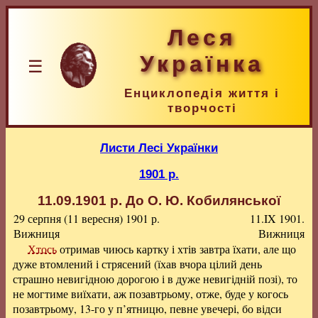
Леся
Українка
☰
Енциклопедія життя і
творчості
Листи Лесі Українки
1901 р.
11.09.1901 р.
До О. Ю. Кобилянської
29 серпня (11 вересня) 1901 р.
11.IX 1901.
Вижниця
Вижниця
Хтось
отримав чиюсь картку і хтів завтра їхати, але що
дуже втомлений і стрясений (їхав вчора цілий день
страшно невигідною дорогою і в дуже невигідній позі), то
не могтиме виїхати, аж позавтрьому, отже, буде у когось
позавтрьому, 13-го у п’ятницю, певне увечері, бо відси