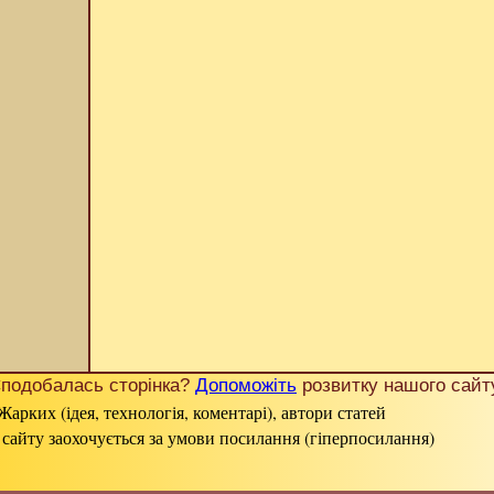
подобалась сторінка?
Допоможіть
розвитку нашого сайт
Жарких (ідея, технологія, коментарі), автори статей
 сайту заохочується за умови посилання (гіперпосилання)