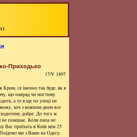
ті
ки
нко-Приходько
17/V 1897
 Крим, се іменно так буде, як я
 бачу, що навряд чи могтиму
одить, а то я ще по улиці не
е можу, хоч з кожним днем все
 ходитиму добре. До того ж
ьш не помішає. Коли папа не
шу Вас приїхать в Київ між 25
 Поїдемо ми з Вами на Одесу,