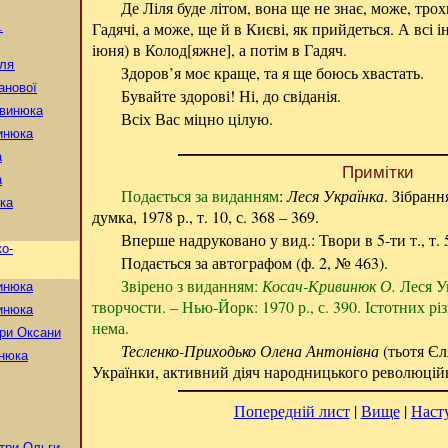
Де Ліля буде літом, вона ще не знає, може, тро
Гадячі, а може, ще й в Києві, як прийдеться. А всі 
.
іюня) в Колод[яжне], а потім в Гадяч.
аля
Здоров’я моє краще, та я ще боюсь хвастать.
анової
Бувайте здорові! Ні, до свіданія.
ивинюка
Всіх Вас міцно цілую.
инюка
а
Примітки
а
Подається за виданням
:
Леся Українка
. Зібранн
ка
думка, 1978 р., т. 10, с. 368 – 369.
Вперше надруковано у вид.: Твори в 5-ти т., т. 5
о-
Подається за автографом (ф. 2, № 463).
Звірено з виданням:
Косач-Кривинюк О.
Леся Ук
инюка
творчости. – Нью-Йорк: 1970 р., с. 390. Істотних р
инюка
нема.
три Оксани
Тесленко-Приходько Олена Антонівна
(тьотя Єля
нюка
Українки, активний діяч народницького революційн
Попередній лист
|
Вище
|
Наст
стри Ольги