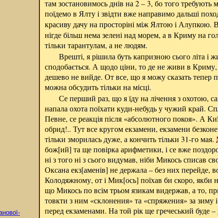
там зостановимось днів на 2 – 3, бо того требують 
поїдемо в Ялту і звідти вже направимо дальші похо
красиву дачу на просторіні між Ялтою і Алупкою.
нігде більш нема зелені над морем, а в Криму на го
тільки тарантулам, а не людям.
Врешті, я рішила буть капризною сього літа і жи
сподобається. А щодо ціни, то де не живи в Криму, ч
дешево не вийде. От все, що я можу сказать тепер 
можна обсудить тільки на місці.
Се перший раз, що я їду на лічення з охотою, с
напала охота поїхати куди-небудь у чужий край. Спл
Певне, се реакція після «абсолютного покоя». А Ки
обрид!.. Тут все кругом екзамени, екзамени безко
тільки зморилась дуже, а кончить тільки 31-го мая.
бож[ий] та ще повірка арифметики, і се вже поздор
ні з того ні з сього видумав, ніби Микось списав с
Оксана екз[аменів] не держала – без них перейде, в
Колодяжному, от і
Мик[ось]
поїхав би скоро, якби н
що Микось по всім трьом язикам видержав, а то, пр
товкти з ним «склонения» та «спряжения» за зиму і 
перед екзаменами. На той рік ще гречеський буде –
анової-