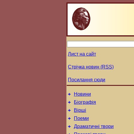
Лист на сайт
Стрічка новин (RSS)
Посилання сюди
+
Новини
+
Біографія
+
Вірші
+
Поеми
+
Драматичні твори