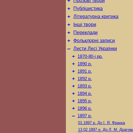
+
Прозові твори
+
Публіцистика
+
Літературна критика
+
Інші твори
+
Переклади
+
Фольклорні записи
–
Листи Лесі Українки
+
1870-80-і рр.
+
1890 р.
+
1891 р.
+
1892 р.
+
1893 р.
+
1894 р.
+
1895 р.
+
1896 р.
–
1897 р.
01.1897 р.
До І. Я. Франка
13.02.1897 р.
До Л. М. Драгом