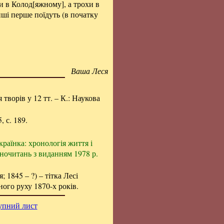
хи в Колод[яжному], а трохи в
інші перше поїдуть (в початку
Ваша Леся
я творів у 12 тт. – К.: Наукова
, с. 189.
раїнка: хронологія життя і
ізночитань з виданням 1978 р.
; 1845 – ?) – тітка Лесі
ого руху 1870-х років.
упний лист