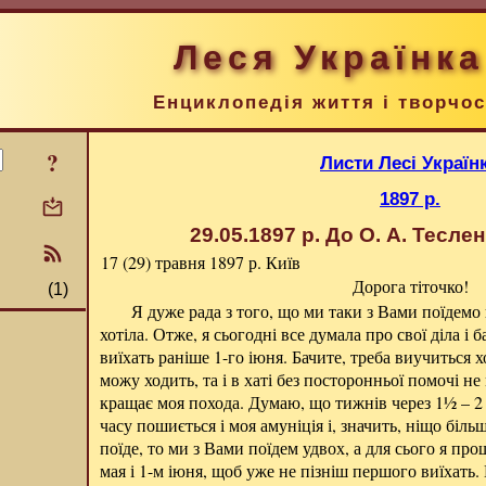
Леся Українка
Енциклопедія життя і творчос
?
Листи Лесі Україн
1897 р.
29.05.1897 р.
До О. А. Тесле
17 (29) травня 1897 р.
Київ
Дорога тіточко!
(1)
Я дуже рада з того, що ми таки з Вами поїдемо в
хотіла. Отже, я сьогодні все думала про свої діла і
виїхать раніше 1-го іюня. Бачите, треба виучиться х
можу ходить, та і в хаті без посторонньої помочі н
кращає моя похода. Думаю, що тижнів через 1½ – 2
часу пошиється і моя амуніція і, значить, ніщо біл
поїде, то ми з Вами поїдем удвох, а для сього я про
мая і 1-м іюня, щоб уже не пізніш першого виїхать.