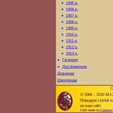
+
1905 р.
+
1906 р.
+
1907 р.
+
1908 р.
+
1909 р.
+
1910 р.
+
1911 р.
+
1912 р.
+
1913 р.
+
Галерея
+
Дослідження
Довідник
Школярам
С
© 2006 – 2026 М.І.
Передрук статей із
на наш сайт
Сайт живе на
Смереці