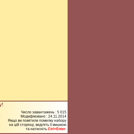
у!
Число завантажень : 5 015
Модифіковано :
24.11.2014
Якщо ви помітили помилку набору
на цiй сторiнцi, видiлiть її мишкою
та натисніть
Ctrl+Enter
.