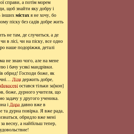
мої справи, а потім морем
ди, щоб знайти яку добру і
містах
 В інших
я не хочу, бо
лому піску без садів добре жить
ть не там, де случиться, а де
и в лісі, чи на піску, все одно
про наше подоріжжя, деталі
ама не знаю чого, але на мене
ю і бачу усякі мандрівки.
їв обрид! Господи боже, як
нечні…
Ліля
держить добре,
Микосеві
остався тільки за[кон]
ов, боже, дурного учителя, що
вою задачу у другого ученика.
она і
Дора
давно вже в
е та дурна повірка. Я вже рада,
изнаться, обридло вже мені
за весну, а найбільш тепер,
 удовольствие!