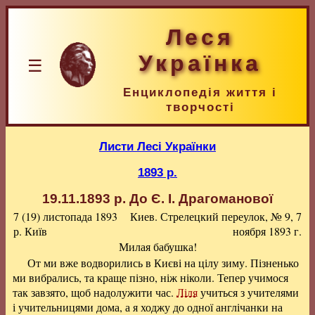
Леся
Українка
☰
Енциклопедія життя і
творчості
Листи Лесі Українки
1893 р.
19.11.1893 р.
До Є. І. Драгоманової
7 (19) листопада 1893
Киев. Стрелецкий переулок, № 9, 7
р.
Київ
ноября 1893 г.
Милая бабушка!
От ми вже водворились в Києві на цілу зиму. Пізненько
ми вибрались, та краще пізно, ніж ніколи. Тепер учимося
так завзято, щоб надолужити час.
Ліля
учиться з учителями
і учительницями дома, а я ходжу до одної англічанки на