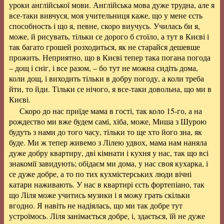
уроки англійської мови. Англійська мова дуже трудна, але я
все-таки вивчуся, моя учительниця каже, що у мене єсть
способность і що я, певне, скоро виучусь. Училась би я,
може, й рисувать, тільки се дорого б стоїло, а тут в Києві і
так багато грошей розходиться, як не старайся дешевше
прожить. Неприятно, що в Києві тепер така погана погода
– дощ і сніг, і все разом, – бо тут не можна сидіть дома,
коли дощ, і виходить тільки в добру погоду, а коли треба
йти, то йди. Тільки се нічого, я все-таки довольна, що ми в
Києві.
Скоро до нас приїде мама в гості, так коло 15-го, а на
рождество ми вже будем самі, хіба, може, Миша з Шурою
будуть з нами до того часу, тільки то ще хто його зна, як
буде. Ми ж тепер живемо з Лілею удвох, мама нам наняла
дуже добру квартиру, дві кімнати і кухня у нас, так що всі
знакомії завидують; обідаєм ми дома, у нас своя кухарка, і
се дуже добре, а то по тих кухмістерських люди вічні
катари наживають. У нас в квартирі єсть фортепіано, так
що Ліля може учитись музики і я можу грать скільки
вгодно. Я навіть не надіялась, що ми так добре тут
устроїмось. Ліля занімається добре, і, здається, їй не дуже