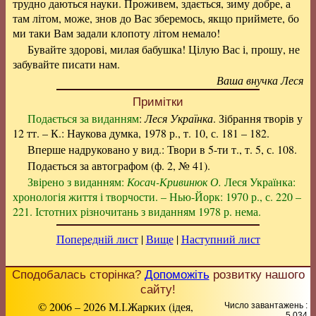
трудно даються науки. Проживем, здається, зиму добре, а
там літом, може, знов до Вас зберемось, якщо приймете, бо
ми таки Вам задали клопоту літом немало!
Бувайте здорові, милая бабушка! Цілую Вас і, прошу, не
забувайте писати нам.
Ваша внучка Леся
Примітки
Подається за виданням
:
Леся Українка
. Зібрання творів у
12 тт. – К.: Наукова думка, 1978 р., т. 10, с. 181 – 182.
Вперше надруковано у вид.: Твори в 5-ти т., т. 5, с. 108.
Подається за автографом (ф. 2, № 41).
Звірено з виданням:
Косач-Кривинюк О.
Леся Українка:
хронологія життя і творчости. – Нью-Йорк: 1970 р., с. 220 –
221. Істотних різночитань з виданням 1978 р. нема.
Попередній лист
|
Вище
|
Наступний лист
Сподобалась сторінка?
Допоможіть
розвитку нашого
сайту!
© 2006 – 2026 М.І.Жарких (ідея,
Число завантажень :
5 034