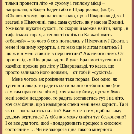
тільки провести літо «в сухому і теплому місці –
наприклад, в Баден-Бадені або в Щварцвальді (sic!)».
«Сікаю» я тому, що напевне знаю, що в Шварцвальді, як і
взагалі в Німеччині, така сама сухість, як у нас на Волині.
Уже коли шукати сухості, то скоріш її можна найти, напр., в
тифліських горах, а теплості скрізь на Кавказі «хоть
отбавляй» – то чого б се я погналась у Німеччину? Досить з
мене й на зиму курортів, а то маю ще й літом ганятись? І
що ж він мені ставить в перспективі? Аж нічогісінько. От
просто: їдь у Шварцвальд, та й уже. Брат моєї тутешньої
хазяйки прожив раз літо у Шварцвальді, то казав, що
просто заливало його дощами, – от тобі й «сухість!».
Мене чогось аж розізлила така порада. Все одно, як
тутешній лікар: то радить їхати на літо в Євпаторію (він
сам там практикує літом), хоч я кажу йому, що там було
мені зовсім нездорово, то радить зоставатись тут і на літо,
хоч сам бачив, що з надмірної спеки мені нема користі. Та й
як се – зоставатись на літо? Вже ж не з тим, щоб на зиму
додому вертатись? А хіба ж я можу сидіти тут безконечно?
І се все для того, щоб «поддерживать процесс в сносном
состоянии» … Чи не задорога ціна такого мізерного