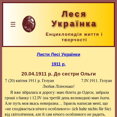
Леся
Українка
☰
Енциклопедія життя і
творчості
Листи Лесі Українки
1911 р.
20.04.1911 р.
До сестри Ольги
7 (20) квітня 1911 р.
Гелуан
7.IV.1911. Гелуан
Любая Лілеєнько!
Я вже зібралась в дорогу: маю білета до Одеси, забрала
гроші з банку і 12.IV (на третій день великодня) маю їхати.
Але путь моя якась невиразна… Ізраель написав мені, що
«не сподівається нічого особливого» (ich halte nichts für Sie)
від світолічення, але й сам нічого особливого не радить,