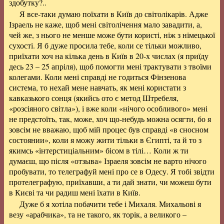
здобутку?..
Я все-таки думаю поїхати в Київ до світолікарів. Адже
Ізраель не каже, щоб мені світолічення мало завадити, а,
чей же, з нього не менше може бути користі, ніж з німецької
сухості. Я б дуже просила тебе, коли се тільки можливо,
приїхати хоч на кілька день в Київ в 20-х числах (я приїду
десь 23 – 25 апріля), щоб помогти мені трактувати з твоїми
колегами. Коли мені справді не годиться Фінзенова
система, то нехай мене навчать, як мені користати з
кавказького сонця (якийсь ото є метод Штребеля,
«розсіяного світла»), і вже коли «нічого особливого» мені
не предстоїть, так, може, хоч що-небудь можна осягти, бо я
зовсім не вважаю, щоб мій процес був справді «в сносном
состоянии», коли я можу жити тільки в Єгипті, та й то з
якимсь «інтерстиціальним» бісом в тілі… Коли ж ти
думаєш, що після «отзыва» Ізраеля зовсім не варто нічого
пробувати, то телеграфуй мені про се в Одесу. Я тобі звідти
протелеграфую, приїхавши, а ти дай знати, чи можеш бути
в Києві та чи радиш мені їхати в Київ.
Дуже б я хотіла побачити тебе і Михаля. Михальові я
везу «арабчика», та не такого, як торік, а великого –