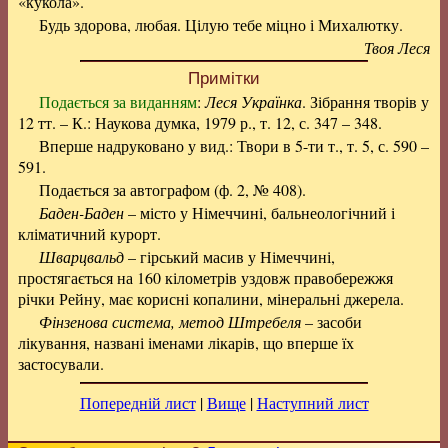
«кукола».
Будь здорова, любая. Цілую тебе міцно і Михалютку.
Твоя Леся
Примітки
Подається за виданням
:
Леся Українка
. Зібрання творів у
12 тт. – К.: Наукова думка, 1979 р., т. 12, с. 347 – 348.
Вперше надруковано у вид.: Твори в 5-ти т., т. 5, с. 590 –
591.
Подається за автографом (ф. 2, № 408).
Баден-Баден
– місто у Німеччині, бальнеологічний і
кліматичний курорт.
Шварцвальд
– гірський масив у Німеччині,
простягається на 160 кілометрів уздовж правобережжя
річки Рейну, має корисні копалини, мінеральні джерела.
Фінзенова система, метод Штребеля
– засоби
лікування, названі іменами лікарів, що вперше їх
застосували.
Попередній лист
|
Вище
|
Наступний лист