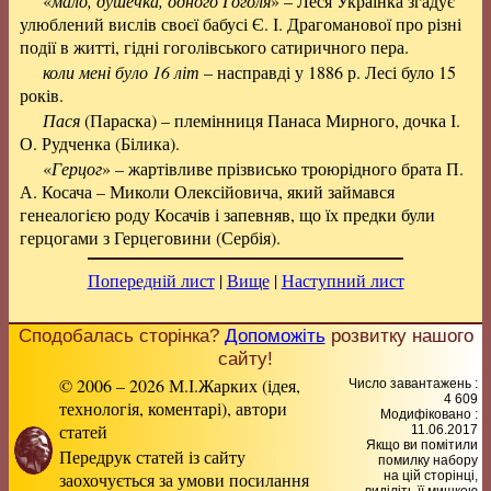
«
мало, душечка, одного Гоголя
» – Леся Українка згадує
улюблений вислів своєї бабусі Є. І. Драгоманової про різні
події в житті, гідні гоголівського сатиричного пера.
коли мені було 16 літ
– насправді у 1886 р. Лесі було 15
років.
Пася
(Параска) – племінниця Панаса Мирного, дочка І.
О. Рудченка (Білика).
«
Герцог
» – жартівливе прізвисько троюрідного брата П.
А. Косача – Миколи Олексійовича, який займався
генеалогією роду Косачів і запевняв, що їх предки були
герцогами з Герцеговини (Сербія).
Попередній лист
|
Вище
|
Наступний лист
Сподобалась сторінка?
Допоможіть
розвитку нашого
сайту!
© 2006 – 2026 М.І.Жарких (ідея,
Число завантажень :
4 609
технологія, коментарі), автори
Модифіковано :
статей
11.06.2017
Якщо ви помітили
Передрук статей із сайту
помилку набору
заохочується за умови посилання
на цiй сторiнцi,