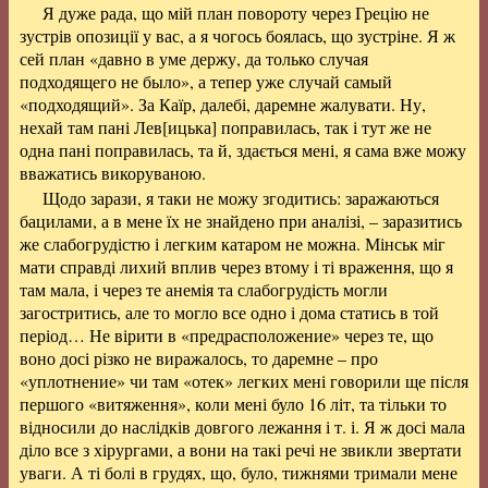
Я дуже рада, що мій план повороту через Грецію не
зустрів опозиції у вас, а я чогось боялась, що зустріне. Я ж
сей план «давно в уме держу, да только случая
подходящего не было», а тепер уже случай самый
«подходящий». За Каїр, далебі, даремне жалувати. Ну,
нехай там пані
Лев[ицька]
поправилась, так і тут же не
одна пані поправилась, та й, здається мені, я сама вже можу
вважатись викоруваною.
Щодо зарази, я таки не можу згодитись: заражаються
бацилами, а в мене їх не знайдено при аналізі, – заразитись
же слабогрудістю і легким катаром не можна. Мінськ міг
мати справді лихий вплив через втому і ті враження, що я
там мала, і через те анемія та слабогрудість могли
загостритись, але то могло все одно і дома статись в той
період… Не вірити в «предрасположение» через те, що
воно досі різко не виражалось, то даремне – про
«уплотнение» чи там «отек» легких мені говорили ще після
першого «витяження», коли мені було 16 літ, та тільки то
відносили до наслідків довгого лежання і т. і. Я ж досі мала
діло все з хірургами, а вони на такі речі не звикли звертати
уваги. А ті болі в грудях, що, було, тижнями тримали мене