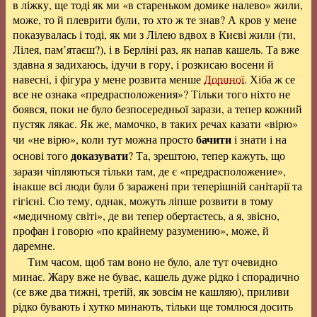
в ліжку, ще тоді як ми «в стареньком домике налево» жили,
може, то й плеврити були, то хто ж те знав? А кров у мене
показувалась і тоді, як ми з Лілею вдвох в Києві жили (ти,
Лілея, пам’ятаєш?), і в Берліні раз, як напав кашель. Та вже
здавна я задихаюсь, ідучи в гору, і розкисаю восени й
навесні, і фігура у мене розвита менше
Дориної
. Хіба ж се
все не ознака «предрасположения»? Тільки того ніхто не
боявся, поки не було безпосередньої зарази, а тепер кожний
пустяк лякає. Як же, мамочко, в таких речах казати «вірю»
бачити
чи «не вірю», коли тут можна просто
і знати і на
доказувати
основі того
? Та, зрештою, тепер кажуть, що
зарази чіпляються тільки там, де є «предрасположение»,
інакше всі люди були б заражені при теперішній санітарії та
гігієні. Сю тему, однак, можуть ліпше розвити в тому
«медичному світі», де ви тепер обертаєтесь, а я, звісно,
профан і говорю «по крайнему разумению», може, й
даремне.
Тим часом, щоб там воно не було, але тут очевидно
минає. Жару вже не буває, кашель дуже рідко і спорадично
(се вже два тижні, третій, як зовсім не кашляю), приливи
рідко бувають і хутко минають, тільки ще томлюся досить