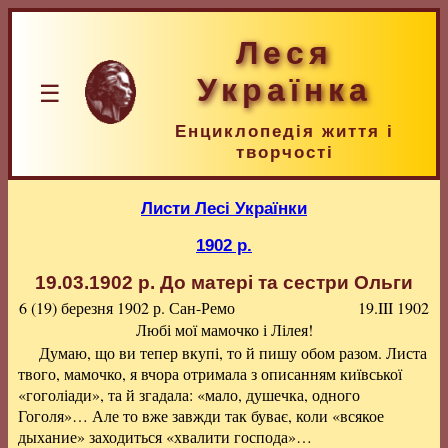
Леся
Українка
☰
Енциклопедія життя і
творчості
Листи Лесі Українки
1902 р.
19.03.1902 р.
До матері та сестри Ольги
6 (19) березня 1902 р.
Сан-Ремо
19.III 1902
Любі мої мамочко і Лілея!
Думаю, що ви тепер вкупі, то й пишу обом разом. Листа
твого, мамочко, я вчора отримала з описанням київської
«гоголіади», та й згадала: «мало, душечка, одного
Гоголя»… Але то вже завжди так буває, коли «всякое
дыхание» заходиться «хвалити господа»…