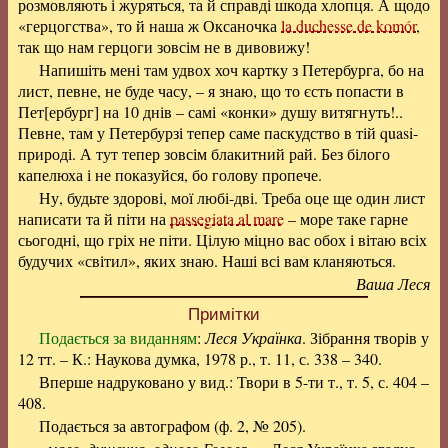
розмовляють і журяться, та й справді шкода хлопця. А щодо
«герцогства», то й наша ж Оксаночка
la duchesse de komór
,
так що нам герцоги зовсім не в дивовижу!
Напишіть мені там удвох хоч картку з Петербурга, бо на
лист, певне, не буде часу, – я знаю, що то єсть попасти в
Пет[ербург] на 10 днів – самі «конки» душу витягнуть!..
Певне, там у Петербурзі тепер саме паскудство в тій quasi-
природі. А тут тепер зовсім блакитний рай. Без білого
капелюха і не показуйся, бо голову пропече.
Ну, будьте здорові, мої любі-дві. Треба оце ще один лист
написати та й піти на
passegiata al mare
– море таке гарне
сьогодні, що гріх не піти. Цілую міцно вас обох і вітаю всіх
будучих «світил», яких знаю. Наші всі вам кланяються.
Ваша Леся
Примітки
Подається за виданням
:
Леся Українка
. Зібрання творів у
12 тт. – К.: Наукова думка, 1978 р., т. 11, с. 338 – 340.
Вперше надруковано у вид.: Твори в 5-ти т., т. 5, с. 404 –
408.
Подається за автографом (ф. 2, № 205).