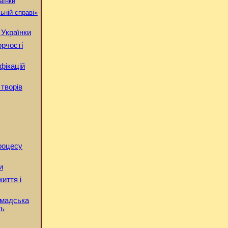
аїнки
ьній справі»
 Українки
орчості
фікацій
 творів
процесу
и
життя і
ромадська
ть