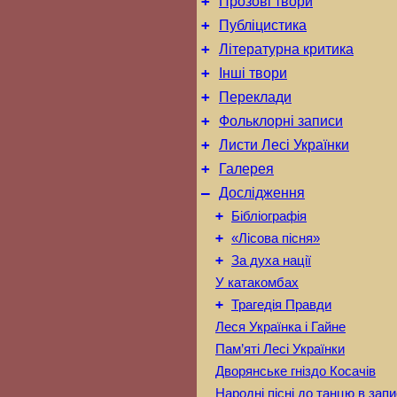
+
Прозові твори
+
Публіцистика
+
Літературна критика
+
Інші твори
+
Переклади
+
Фольклорні записи
+
Листи Лесі Українки
+
Галерея
–
Дослідження
+
Бібліографія
+
«Лісова пісня»
+
За духа нації
У катакомбах
+
Трагедія Правди
Леся Українка і Гайне
Пам’яті Лесі Українки
Дворянське гніздо Косачів
Народні пісні до танцю в запи