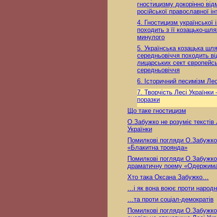
гностицизму докорінно відм
російської православної інт
4. Гностицизм української і
походить з її козацько-шл
минулого
5. Українська козацька шл
середньовіччя походить ві
лицарських сект європейс
середньовіччя
6. Історичний песимізм Лес
7. Творчість Лесі Українки 
поразки
Що таке гностицизм
О.Забужко не розуміє текстів 
Українки
Помилкові погляди О.Забужко
«Блакитна троянда»
Помилкові погляди О.Забужко
драматичну поему «Одержим
Хто така Оксана Забужко…
…і як вона воює проти народ
…та проти соціал-демократів
Помилкові погляди О.Забужко