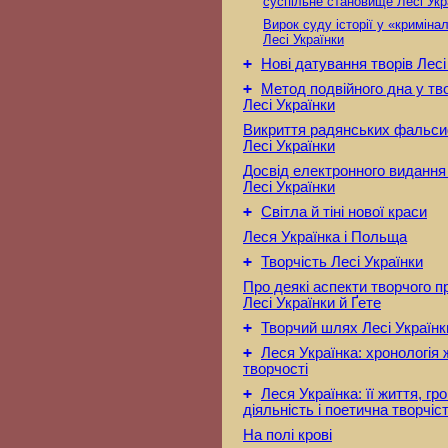
суспільне становище Лесі Укр
Вирок суду історії у «кримінал
Лесі Українки
+
Нові датування творів Лесі
+
Метод подвійного дна у тв
Лесі Українки
Викриття радянських фальси
Лесі Українки
Досвід електронного видання
Лесі Українки
+
Світла й тіні нової краси
Леся Українка і Польща
+
Творчість Лесі Українки
Про деякі аспекти творчого 
Лесі Українки й Ґете
+
Творчий шлях Лесі Українк
+
Леся Українка: хронологія 
творчості
+
Леся Українка: її життя, г
діяльність і поетична творчіс
На полі крові