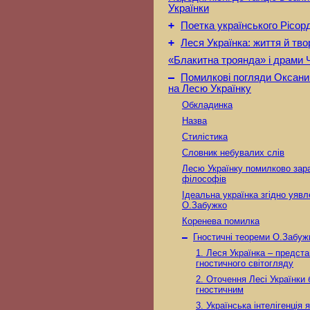
Українки
+
Поетка українського Рісо
+
Леся Українка: життя й тво
«Блакитна троянда» і драми 
–
Помилкові погляди Оксани
на Лесю Українку
Обкладинка
Назва
Стилістика
Словник небувалих слів
Лесю Українку помилково зар
філософів
Ідеальна українка згідно уявл
О.Забужко
Коренева помилка
–
Гностичні теореми О.Забуж
1. Леся Українка – предст
гностичного світогляду
2. Оточення Лесі Українки
гностичним
3. Українська інтелігенція я