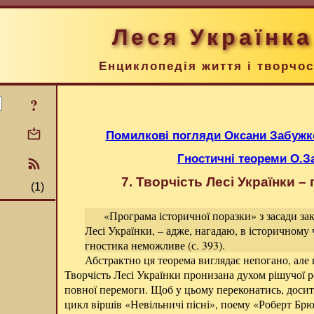
Леся Українка
Енциклопедія життя і творчос
?
Помилкові погляди Оксани Забужко
Гностичні теореми О.З
7. Творчість Лесі Українки –
(1)
«Програма історичної поразки» з засади за
Лесі Українки, – адже, нагадаю, в історичному 
гностика неможливе (с. 393).
Абстрактно ця теорема виглядає непогано, але 
Творчість Лесі Українки пронизана духом рішучої р
повної перемоги. Щоб у цьому переконатись, досить
цикл віршів «
Невільничі пісні
», поему «
Роберт Бр