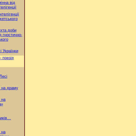
інна від
елігенції
нтелігенції
яхетського
яхта доби
д гностично-
ького
і Українки
– поезія
Лесі
 на драму
 на
а»
ників…
 на