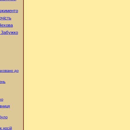
рджименто
рчість
Чехова
 Забужко
аховано до
ень
ко
авниця
 було
к носій