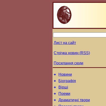
Лист на сайт
Стрічка новин (RSS)
Посилання сюди
+
Новини
+
Біографія
+
Вірші
+
Поеми
+
Драматичні твори