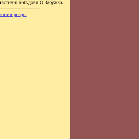
нтастичні побудови О.Забужко.
упний розділ