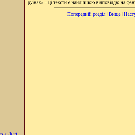
руїнах
» – ці тексти є найліпшою відповіддю на фа
Попередній розділ
|
Вище
|
Наст
сах Лесі