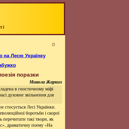
ті
☼
 на Лесю Українку
абужко
 поезія поразки
Микола Жарких
кладена в гностичному міфі
часі духовне звільнення для
не стосується Лесі Українки.
еволюційної боротьби і скорої
 перечитати такі твори, як
юс
», драматичну поему «
На