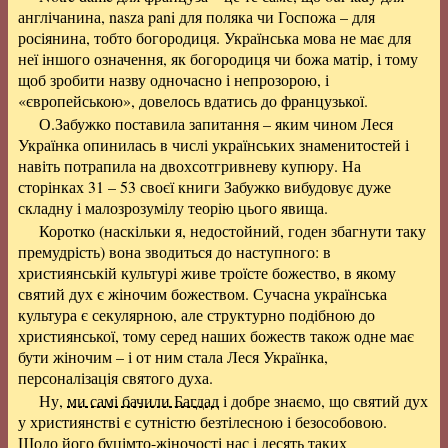
англічанина, nasza pani для поляка чи Госпожа – для
росіянина, тобто богородиця. Українська мова не має для
неї іншого означення, як богородиця чи божа матір, і тому
щоб зробити назву одночасно і непрозорою, і
«європейською», довелось вдатись до французької.
О.Забужко поставила запитання – яким чином Леся
Українка опинилась в числі українських знаменитостей і
навіть потрапила на двохсотгривневу купюру. На
сторінках 31 – 53 своєї книги Забужко вибудовує дуже
складну і малозрозумілу теорію цього явища.
Коротко (
наскільки я, недостойний, годен збагнути таку
премудрість
) вона зводиться до наступного: в
християнській культурі живе троїсте божество, в якому
святий дух є жіночим божеством. Сучасна українська
культура є секулярною, але структурно подібною до
християнської, тому серед наших божеств також одне має
бути жіночим – і от ним стала Леся Українка,
персоналізація святого духа.
Ну,
ми самі бачили Багдад
і добре знаємо, що святий дух
у християнстві є сутністю безтілесною і безособовою.
Щодо його буцімто-жіночості нас і десять таких