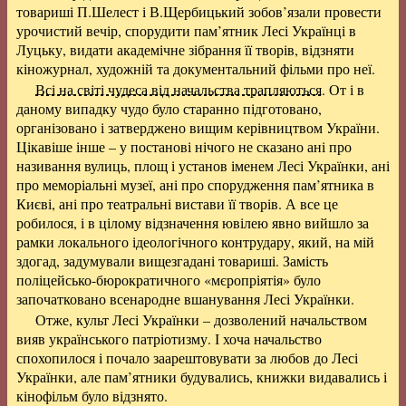
товариші П.Шелест і В.Щербицький зобов’язали провести
урочистий вечір, спорудити
пам’ятник Лесі Українці в
Луцьку
, видати академічне зібрання її творів, відзняти
кіножурнал, художній та документальний фільми про неї.
Всі на світі чудеса від начальства трапляються
. От і в
даному випадку чудо було старанно підготовано,
організовано і затверджено вищим керівництвом України.
Цікавіше інше – у постанові нічого не сказано ані про
називання вулиць, площ і установ іменем Лесі Українки, ані
про меморіальні музеї, ані про спорудження
пам’ятника в
Києві
, ані про театральні вистави її творів. А все це
робилося, і в цілому відзначення ювілею явно вийшло за
рамки локального ідеологічного контрудару, який, на мій
здогад, задумували вищезгадані товариші. Замість
поліцейсько-бюрократичного «мєропріятія» було
започатковано всенародне вшанування Лесі Українки.
Отже, культ Лесі Українки – дозволений начальством
вияв українського патріотизму. І хоча начальство
спохопилося і почало
заарештовувати за любов до Лесі
Українки
, але пам’ятники будувались, книжки видавались і
кінофільм було відзнято.