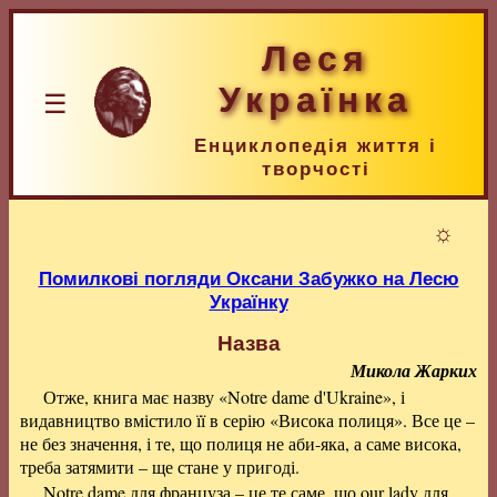
Леся
Українка
☰
Енциклопедія життя і
творчості
☼
Помилкові погляди Оксани Забужко на Лесю
Українку
Назва
Микола Жарких
Отже, книга має назву «Notre dame d'Ukraine», і
видавництво вмістило її в серію «Висока полиця». Все це –
не без значення, і те, що полиця не аби-яка, а саме висока,
треба затямити – ще стане у пригоді.
Notre dame для француза – це те саме, що our lady для