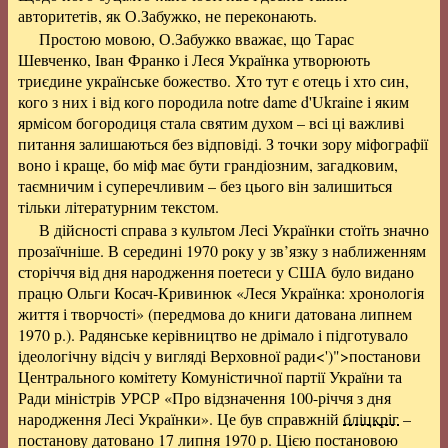
авторитетів, як О.Забужко,
не переконають
.
Простою мовою, О.Забужко вважає, що Тарас
Шевченко, Іван Франко і Леся Українка утворюють
триєдине українське божество. Хто тут є отець і хто син,
кого з них і від кого породила notre dame d'Ukraine і яким
ярмісом богородиця стала святим духом – всі ці
важливі
питання
залишаються без відповіді. З точки зору міфографії
воно і краще, бо міф має бути грандіозним, загадковим,
таємничим і суперечливим – без цього він залишиться
тільки літературним текстом.
В дійсності справа з культом Лесі Українки стоїть значно
прозаїчніше. В середині 1970 року у зв’язку з наближенням
сторіччя від дня народження поетеси у США було видано
працю Ольги Косач-Кривинюк «Леся Українка: хронологія
життя і творчості» (передмова до книги датована липнем
1970 р.). Радянське керівництво не дрімало і підготувало
ідеологічну відсіч у вигляді
Верховної ради<')">постанови
Центрального комітету Комуністичної партії України та
Ради міністрів УРСР «Про відзначення 100-річчя з дня
народження Лесі Українки». Це був справжній
бліцкріг
–
постанову датовано 17 липня 1970 р. Цією постановою