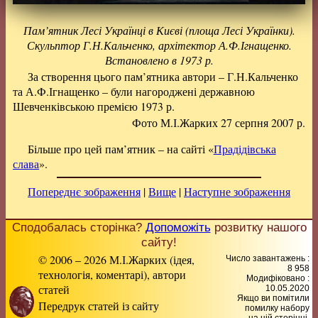
Пам’ятник Лесі Українці в Києві (площа Лесі Українки).
Скульптор Г.Н.Кальченко, архітектор А.Ф.Ігнащенко.
Встановлено в 1973 р.
За створення цього пам’ятника автори – Г.Н.Кальченко
та А.Ф.Ігнащенко – були нагороджені державною
Шевченківською премією 1973 р.
Фото М.І.Жарких 27 серпня 2007 р.
Більше про цей пам’ятник – на сайті «
Прадідівська
слава
».
Попереднє зображення
|
Вище
|
Наступне зображення
Сподобалась сторінка?
Допоможіть
розвитку нашого
сайту!
© 2006 – 2026 М.І.Жарких (ідея,
Число завантажень :
8 958
технологія, коментарі), автори
Модифіковано :
статей
10.05.2020
Якщо ви помітили
Передрук статей із сайту
помилку набору