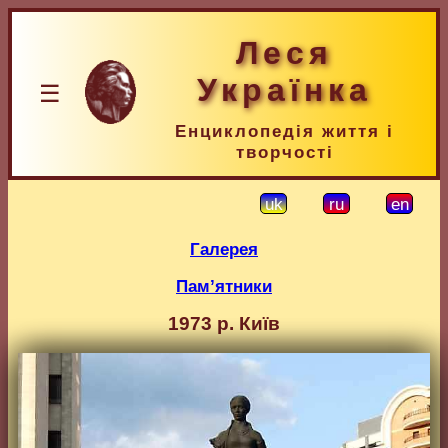
Леся
Українка
☰
Енциклопедія життя і
творчості
uk
ru
en
Галерея
Пам’ятники
1973 р. Київ