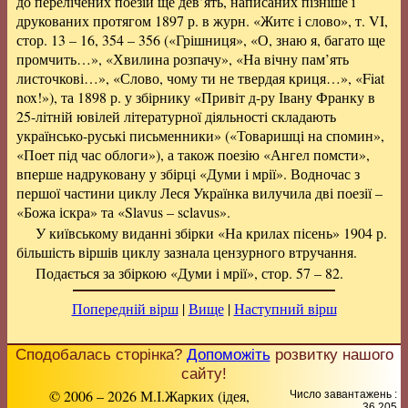
до перелічених поезій ще дев’ять, написаних пізніше і
друкованих протягом 1897 р. в журн. «Житє і слово», т. VI,
стор. 13 – 16, 354 – 356 («Грішниця», «О, знаю я, багато ще
промчить…», «Хвилина розпачу», «На вічну пам’ять
листочкові…», «Слово, чому ти не твердая криця…», «Fiat
nox!»), та 1898 р. у збірнику «Привіт д-ру Івану Франку в
25-літній ювілей літературної діяльності складають
українсько-руські письменники» («Товаришці на спомин»,
«Поет під час облоги»), а також поезію «Ангел помсти»,
вперше надруковану у збірці «Думи і мрії». Водночас з
першої частини циклу Леся Українка вилучила дві поезії –
«Божа іскра» та «Slavus – sclavus».
У київському виданні збірки «На крилах пісень» 1904 р.
більшість віршів циклу зазнала цензурного втручання.
Подається за збіркою «Думи і мрії», стор. 57 – 82.
Попередній вірш
|
Вище
|
Наступний вірш
Сподобалась сторінка?
Допоможіть
розвитку нашого
сайту!
© 2006 – 2026 М.І.Жарких (ідея,
Число завантажень :
36 205