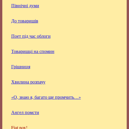
Північні думи
До товаришів
Поет під час облоги
Товаришці на спомин
Грішниця
Хвилина розпачу
«О, знаю я, багато ще промчить…»
Ангел помсти
Fiat nox!