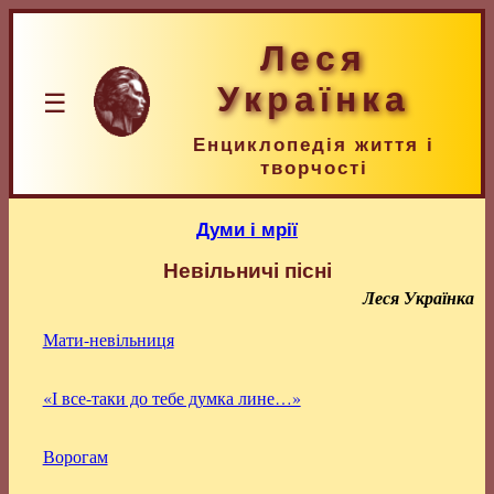
Леся
Українка
☰
Енциклопедія життя і
творчості
Думи і мрії
Невільничі пісні
Леся Українка
Мати-невільниця
«І все-таки до тебе думка лине…»
Ворогам