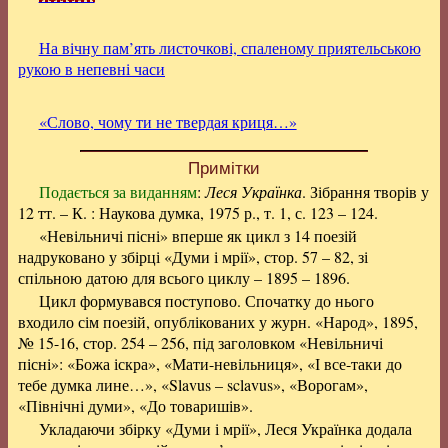
На вічну пам’ять листочкові, спаленому приятельською
рукою в непевні часи
«Слово, чому ти не твердая криця…»
Примітки
Подається за виданням
:
Леся Українка
. Зібрання творів у
12 тт. – К. : Наукова думка, 1975 р., т. 1, с. 123 – 124.
«Невільничі пісні» вперше як цикл з 14 поезій
надруковано у збірці «Думи і мрії», стор. 57 – 82, зі
спільною датою для всього циклу – 1895 – 1896.
Цикл формувався поступово. Спочатку до нього
входило сім поезій, опублікованих у журн. «Народ», 1895,
№ 15-16, стор. 254 – 256, під заголовком «Невільничі
пісні»: «Божа іскра», «Мати-невільниця», «І все-таки до
тебе думка лине…», «Slavus – sclavus», «Ворогам»,
«Північні думи», «До товаришів».
Укладаючи збірку «Думи і мрії», Леся Українка додала