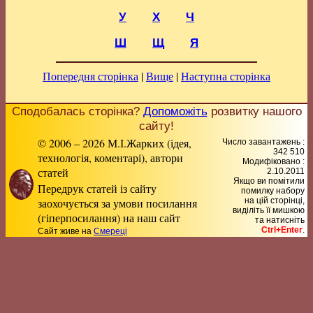
У
Х
Ч
Ш
Щ
Я
Попередня сторінка
|
Вище
|
Наступна сторінка
Сподобалась сторінка?
Допоможіть
розвитку нашого
сайту!
© 2006 – 2026 М.І.Жарких (ідея,
Число завантажень :
342 510
технологія, коментарі), автори
Модифіковано :
статей
2.10.2011
Якщо ви помітили
Передрук статей із сайту
помилку набору
заохочується за умови посилання
на цiй сторiнцi,
видiлiть її мишкою
(гіперпосилання) на наш сайт
та натисніть
Ctrl+Enter
.
Сайт живе на
Смереці