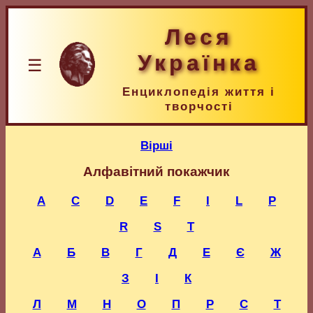
Леся
Українка
☰
Енциклопедія життя і
творчості
Вірші
Алфавітний покажчик
A
C
D
E
F
I
L
P
R
S
T
А
Б
В
Г
Д
Е
Є
Ж
З
І
К
Л
М
Н
О
П
Р
С
Т