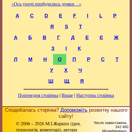
«Ось уночі пробудились думки…»
A
C
D
E
F
I
L
P
R
S
T
А
Б
В
Г
Д
Е
Є
Ж
З
І
К
Л
М
Н
О
П
Р
С
Т
У
Х
Ч
Ш
Щ
Я
Попередня сторінка
|
Вище
|
Наступна сторінка
Сподобалась сторінка?
Допоможіть
розвитку нашого
сайту!
© 2006 – 2026 М.І.Жарких (ідея,
Число завантажень :
342 480
технологія, коментарі), автори
Модифіковано :