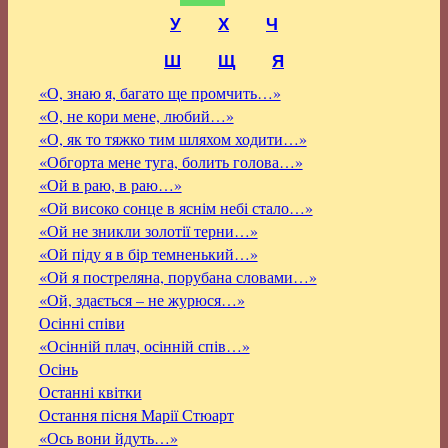
У
Х
Ч
Ш
Щ
Я
«О, знаю я, багато ще промчить…»
«О, не кори мене, любий…»
«О, як то тяжко тим шляхом ходити…»
«Обгорта мене туга, болить голова…»
«Ой в раю, в раю…»
«Ой високо сонце в яснім небі стало…»
«Ой не зникли золотії терни…»
«Ой піду я в бір темненький…»
«Ой я постреляна, порубана словами…»
«Ой, здається – не журюся…»
Осінні співи
«Осінній плач, осінній спів…»
Осінь
Останні квітки
Остання пісня Марії Стюарт
«Ось вони йдуть…»