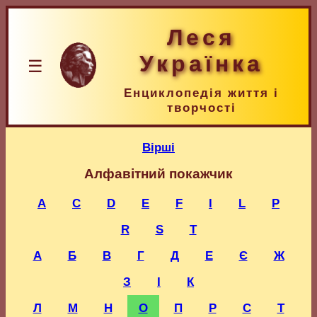
Леся
Українка
☰
Енциклопедія життя і
творчості
Вірші
Алфавітний покажчик
A
C
D
E
F
I
L
P
R
S
T
А
Б
В
Г
Д
Е
Є
Ж
З
І
К
Л
М
Н
О
П
Р
С
Т