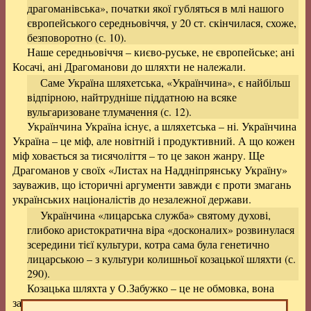
драгоманівська», початки якої губляться в млі нашого
європейського середньовіччя, у 20 ст. скінчилася, схоже,
безповоротно (с. 10).
Наше середньовіччя – києво-руське, не європейське; ані
Косачі, ані Драгоманови до шляхти не належали.
Саме Україна шляхетська, «Українчина», є найбільш
відпірною, найтрудніше піддатною на всяке
вульгаризоване тлумачення (с. 12).
Українчина Україна існує, а шляхетська – ні. Українчина
Україна – це міф, але новітній і продуктивний. А що кожен
міф ховається за тисячоліття – то це закон жанру. Ще
Драгоманов у своїх «Листах на Наддніпрянську Україну»
зауважив, що історичні аргументи завжди є проти змагань
українських націоналістів до незалежної держави.
Українчина «лицарська служба» святому духові,
глибоко аристократична віра «досконалих» розвинулася
зсередини тієї культури, котра сама була генетично
лицарською – з культури колишньої козацької шляхти (с.
290).
Козацька шляхта у О.Забужко – це не обмовка, вона
залюбки вживає це сполучення як термін (с. 302 та ін.),