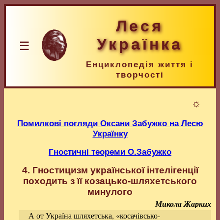
Леся
Українка
☰
Енциклопедія життя і
творчості
☼
Помилкові погляди Оксани Забужко на Лесю
Українку
Гностичні теореми О.Забужко
4. Гностицизм української інтелігенції
походить з її козацько-шляхетського
минулого
Микола Жарких
А от Україна шляхетська, «косачівсько-