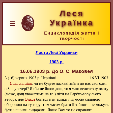
Леся
Українка
☰
Енциклопедія життя і
творчості
Листи Лесі Українки
1903 р.
16.06.1903 р.
До О. С. Маковея
3 (16) червня 1903 р.
Чернівці
16.VI 1903
Cher confrère
, чи не будете ласкаві зайти до нас сьогодні
о 8 г. увечері? Якби не йшов дощ, то я маю величезну охоту
(може, дощ уважатиме на те!) піти на Гарбуз-гору сього
вечора, але
Ольга
боїться йти тільки під моєю сильною
обороною на ту гору, тим часом брати її зайняті і не можуть
бути нашими лицарями. Якщо Вам то не справляє