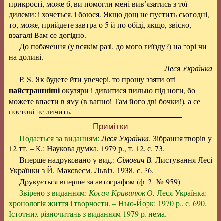
прикрості, може б, ви помогли мені вив’язатись з тої
дилеми: і хочеться, і боюся. Якщо дощ не пустить сьогодні,
то, може, прийдете завтра о 5-й по обіді, якщо, звісно,
взагалі Вам се догідно.
До побачення (у всякім разі, до мого виїзду?) на горі чи
на долині.
Леся Українка
P. S. Як будете йти увечері, то прошу взяти оті
найстрашніші
окуляри і дивитися пильно під ноги, бо
можете впасти в яму (в вапно! Там його дві бочки!), а се
поетові не личить.
Примітки
Подається за виданням
:
Леся Українка
. Зібрання творів у
12 тт. – К.: Наукова думка, 1979 р., т. 12, с. 73.
Вперше надруковано у вид.:
Сімович В.
Листування Лесі
Українки з Й. Маковеєм. Львів, 1938, с. 36.
Друкується вперше за автографом (ф. 2, № 959).
Звірено з виданням:
Косач-Кривинюк О.
Леся Українка:
хронологія життя і творчости. – Нью-Йорк: 1970 р., с. 690.
Істотних різночитань з виданням 1979 р. нема.