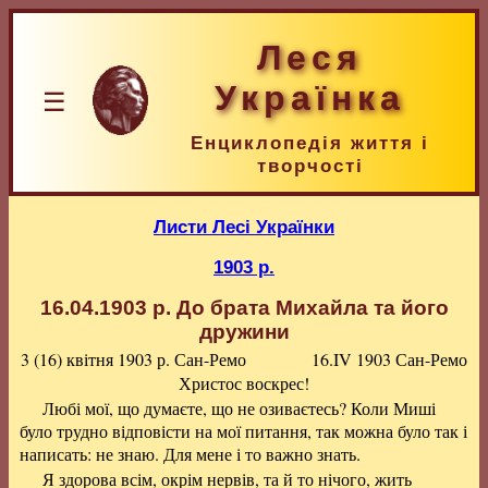
Леся
Українка
☰
Енциклопедія життя і
творчості
Листи Лесі Українки
1903 р.
16.04.1903 р.
До брата Михайла та його
дружини
3 (16) квітня 1903 р.
Сан-Ремо
16.IV 1903 Сан-Ремо
Христос воскрес!
Любі мої, що думаєте, що не озиваєтесь? Коли Миші
було трудно відповісти на мої питання, так можна було так і
написать: не знаю. Для мене і то важно знать.
Я здорова всім, окрім нервів, та й то нічого, жить