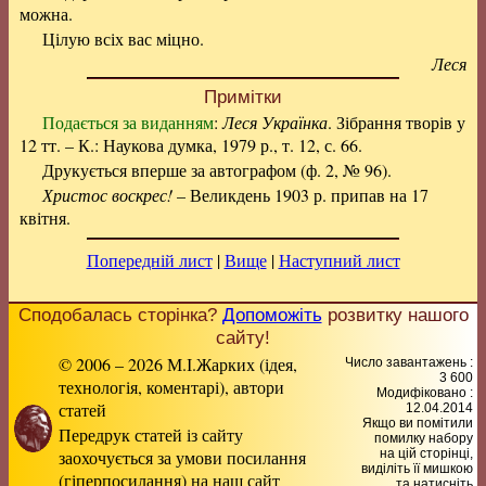
можна.
Цілую всіх вас міцно.
Леся
Примітки
Подається за виданням
:
Леся Українка
. Зібрання творів у
12 тт. – К.: Наукова думка, 1979 р., т. 12, с. 66.
Друкується вперше за автографом (ф. 2, № 96).
Христос воскрес!
– Великдень 1903 р. припав на 17
квітня.
Попередній лист
|
Вище
|
Наступний лист
Сподобалась сторінка?
Допоможіть
розвитку нашого
сайту!
© 2006 – 2026 М.І.Жарких (ідея,
Число завантажень :
3 600
технологія, коментарі), автори
Модифіковано :
статей
12.04.2014
Якщо ви помітили
Передрук статей із сайту
помилку набору
заохочується за умови посилання
на цiй сторiнцi,
видiлiть її мишкою
(гіперпосилання) на наш сайт
та натисніть