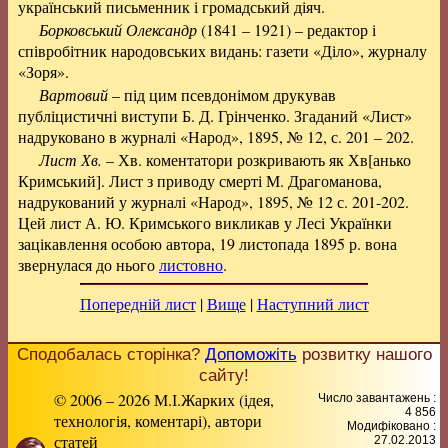
український письменник і громадський діяч.
Борковський Олександр
(1841 – 1921) – редактор і
співробітник народовських видань: газети «Діло», журналу
«Зоря».
Вартовий
– під цим псевдонімом друкував
публіцистичні виступи Б. Д. Грінченко. Згаданий «Лист»
надруковано в журналі «Народ», 1895, № 12, с. 201 – 202.
Лист Хв.
– Хв. коментатори розкривають як Хв[анько
Кримський]. Лист з приводу смерті М. Драгоманова,
надрукований у журналі «Народ», 1895, № 12 с. 201-202.
Цей лист А. Ю. Кримського викликав у Лесі Українки
зацікавлення особою автора, 19 листопада 1895 р. вона
звернулася до нього
листовно
.
Попередній лист
|
Вище
|
Наступний лист
Сподобалась сторінка?
Допоможіть
розвитку нашого
сайту!
© 2006 – 2026 М.І.Жарких (ідея,
Число завантажень :
4 856
технологія, коментарі), автори
Модифіковано :
статей
27.02.2013