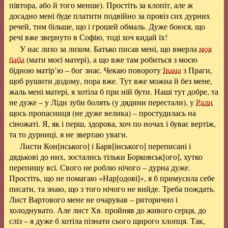
півтора, або й того менше). Простіть за клопіт, але ж
досадно мені буде платити подвійно за провіз сих дурних
речей, тим більше, що і грошей обмаль. Дуже боюся, що
речі вже звернуто в Софію, тоді хоч кидай їх!
У нас лихо за лихом. Батько писав мені, що вмерла
моя
баба
(мати моєї матері), а що вже там робиться з моєю
бідною матір’ю – бог знає. Чекаю повороту
Івана
з Праги,
щоб рушити додому, пора вже. Тут вже можна й без мене,
жаль мені матері, я хотіла б при ній бути. Наші тут добре, та
не дуже – у Ліди зуби болять (у дядини перестали), у
Ради
щось пропасниця (не дуже велика) – простудилась на
сіножаті. Я, як і перш, здорова, хоч по ночах і буває вертіж,
та то дурниці, я не звертаю уваги.
Листи Кон[иського] і Барв[інського] переписані і
дядькові до них, зостались тільки Борковськ[ого], хутко
перепишу всі. Свого не роблю нічого – дурна дуже.
Простіть, що не помагаю «Нар[одові]», я б примусила себе
писати, та знаю, що з того нічого не вийде. Треба пождать.
Лист Вартового мене не очарував – риторично і
холоднувато. Але лист Хв. пройняв до живого серця, до
сліз – я дуже б хотіла пізнати сього щирого хлопця. Так,