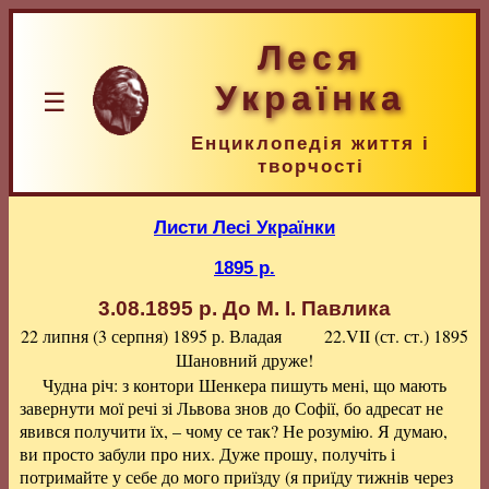
Леся
Українка
☰
Енциклопедія життя і
творчості
Листи Лесі Українки
1895 р.
3.08.1895 р.
До М. I. Павлика
22 липня (3 серпня) 1895 р.
Владая
22.VII (ст. ст.) 1895
Шановний друже!
Чудна річ: з контори Шенкера пишуть мені, що мають
завернути мої речі зі Львова знов до Софії, бо адресат не
явився получити їх, – чому се так? Не розумію. Я думаю,
ви просто забули про них. Дуже прошу, получіть і
потримайте у себе до мого приїзду (я приїду тижнів через