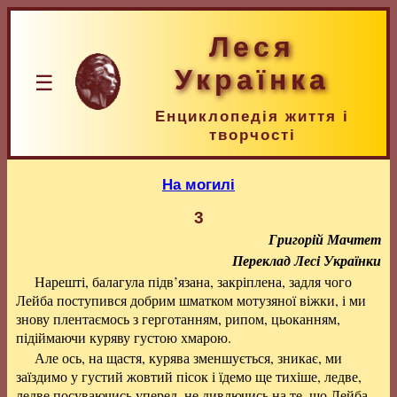
Леся
Українка
☰
Енциклопедія життя і
творчості
На могилі
3
Григорій Мачтет
Переклад Лесі Українки
Нарешті, балагула підв’язана, закріплена, задля чого
Лейба поступився добрим шматком мотузяної віжки, і ми
знову плентаємось з герготанням, рипом, цьоканням,
підіймаючи куряву густою хмарою.
Але ось, на щастя, курява зменшується, зникає, ми
заїздимо у густий жовтий пісок і їдемо ще тихіше, ледве,
ледве посуваючись уперед, не дивлючись на те, що Лейба