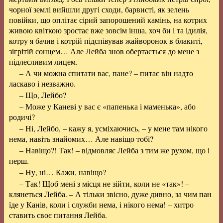
чорної землі вийшли другі сходи, барвисті, як зелень
повійки, що оплітає сірий запорошений камінь, на котрих
живою квіткою зростає вже зовсім інша, хоч би і та ідилія,
котру я бачив і котрій підспівував жайворонок в блакиті,
зігрітій сонцем… Але Лейба знов обертається до мене з
підлесливим лицем.
– А чи можна спитати вас, пане? – питає він надто
ласкаво і незважно.
– Що, Лейбо?
– Може у Каневі у вас є «папенька і маменька», або
родичі?
– Ні, Лейбо, – кажу я, усміхаючись, – у мене там нікого
нема, навіть знайомих… Але навіщо тобі?
– Навіщо?! Так! – відмовляє Лейба з тим же рухом, що і
перш.
– Ну, ні… Кажи, навіщо?
– Так! Щоб мені з місця не зійти, коли не «так»! –
клянеться Лейба. – А тільки звісно, дуже дивно, за чим пан
їде у Канів, коли і служби нема, і нікого нема! – хитро
ставить своє питання Лейба.