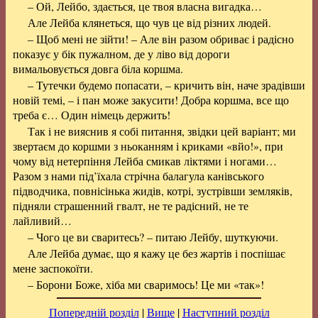
– Ой, Лейбо, здається, це твоя власна вигадка…
Але Лейба клянеться, що чув це від різних людей.
– Щоб мені не зійти! – Але він разом обриває і радісно
показує у бік пужалном, де у ліво від дороги
вимальовується довга біла коршма.
– Тутечки будемо попасати, – кричить він, наче зрадівши
новій темі, – і пан може закусити! Добра коршма, все що
треба є… Один німець держить!
Так і не вияснив я собі питання, звідки цей варіант; ми
звертаєм до коршми з ньоканням і криками «вйо!», при
чому від нетерпіння Лейба смикав ліктями і ногами…
Разом з нами під’їхала стрічна балагула канівського
підводчика, повнісінька жидів, котрі, зустрівши земляків,
підняли страшенний гвалт, не те радісний, не те
лайливий…
– Чого це ви сваритесь? – питаю Лейбу, шуткуючи.
Але Лейба думає, що я кажу це без жартів і поспішає
мене заспокоїти.
– Борони Боже, хіба ми сваримось! Це ми «так»!
Попередній розділ
|
Вище
|
Наступний розділ