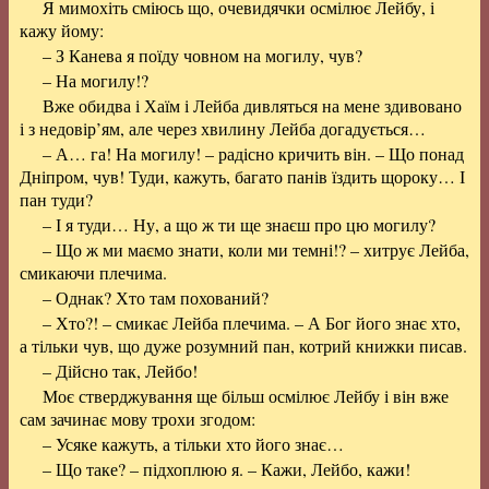
Я мимохіть сміюсь що, очевидячки осмілює Лейбу, і
кажу йому:
– З Канева я поїду човном на могилу, чув?
– На могилу!?
Вже обидва і Хаїм і Лейба дивляться на мене здивовано
і з недовір’ям, але через хвилину Лейба догадується…
– А… га! На могилу! – радісно кричить він. – Що понад
Дніпром, чув! Туди, кажуть, багато панів їздить щороку… І
пан туди?
– І я туди… Ну, а що ж ти ще знаєш про цю могилу?
– Що ж ми маємо знати, коли ми темні!? – хитрує Лейба,
смикаючи плечима.
– Однак? Хто там похований?
– Хто?! – смикає Лейба плечима. – А Бог його знає хто,
а тільки чув, що дуже розумний пан, котрий книжки писав.
– Дійсно так, Лейбо!
Моє стверджування ще більш осмілює Лейбу і він вже
сам зачинає мову трохи згодом:
– Усяке кажуть, а тільки хто його знає…
– Що таке? – підхоплюю я. – Кажи, Лейбо, кажи!