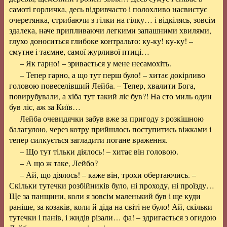
самоті горличка, десь відривчасто і полохливо насвистує
очеретянка, стрибаючи з гілки на гілку… і відкілясь, зовсім
здалека, наче припливаючи легкими запашними хвилями,
глухо доноситься глибоке контральто: ку-ку! ку-ку! –
смутне і таємне, самої журливої птиці…
– Як гарно! – зривається у мене несамохіть.
– Тепер гарно, а що тут перш було! – хитає докірливо
головою повеселівший Лейба. – Тепер, хвалити Бога,
повирубували, а хіба тут такий ліс був?! На сто миль один
був ліс, аж за Київ…
Лейба очевидячки забув вже за пригоду з розкішною
балагулою, через котру прийшлось поступитись віжками і
тепер силкується загладити погане враження.
– Що тут тільки діялось! – хитає він головою.
– А що ж таке, Лейбо?
– Ай, що діялось! – каже він, трохи обертаючись. –
Скільки тутечки розбійників було, ні проходу, ні проїзду…
Ще за панщини, коли я зовсім маленький був і ще куди
раніше, за козаків, коли й діда на світі не було! Ай, скільки
тутечки і панів, і жидів різали… фа! – здригається з огидою