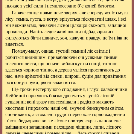
ньокає з усієї сили і немилосердно б’є коней батогом.
Гаряче сонце прямо пече зверху, але спереду ясніє смуга
лісу, темна, густа, в котру врізується піскуватий шлях, і всі
ми відживаємо, чекаючи лісної цілющої свіжості, запашної
прохолоди. Навіть ледве живі шкапи підбадьорились і
силкуються бігти швидче, хоч, кажучи правду, це їм ніяк не
вдається.
Помалу-малу, однак, густий темний ліс світліє і
робиться виднішим, приваблюючи очі усякими тінями
зеленого листя, що неначе виблискує на сонці, то знов
здається чорною тінню, а дерева узлісся простягають до
нас, наче дрімотні від спеки, широкі, буцім для привітання
розгорнуті руки, рясні важкі віття.
Ще трохи нестерпучого сподівання, і глухі балабончики
Лейбиної пари якось боязко дренчать у густій лісовій
гущавині; коні зразу повеселішали і радісно махають
хвостами і пирхають; наші очі, змучені блискучим світом,
спочивають, а стомлені груди і пересохле горло жадненно
п’ють бодьоряще вогке лісове повітря, скрізь наповнене
змішаними запашними пахощами ліщини, липи, лісного
деревія, щемелини і ромен-зілля… Десь сумує і співає в