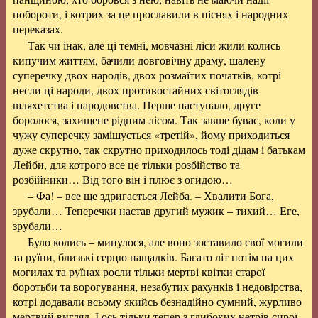
побороти, і котрих за це прославили в піснях і народних
переказах.
Так чи інак, але ці темні, мовчазні ліси жили колись
кипучим життям, бачили довговічну драму, шалену
суперечку двох народів, двох розмаїтих початків, котрі
несли ці народи, двох противостайних світоглядів
шляхетства і народовства. Перше наступало, друге
боролося, захищене рідним лісом. Так завше буває, коли у
чужу суперечку замішується «третій», йому приходиться
дуже скрутно, так скрутно приходилось тоді дідам і батькам
Лейби, для котрого все це тільки розбійство та
розбійники… Від того він і плює з огидою…
– Фа! – все ще здригається Лейба. – Хвалити Бога,
зрубали… Теперечки настав другий мужик – тихий… Еге,
зрубали…
Було колись – минулося, але воно зоставило свої могили
та руїни, близькі серцю нащадків. Багато літ потім на цих
могилах та руїнах росли тільки мертві квітки старої
боротьби та ворогування, незабутих рахунків і недовірства,
котрі додавали всьому якийсь безнадійно сумний, журливо
мертвий вигляд. І ось тільки тепер з глибоких нетрів сирої,