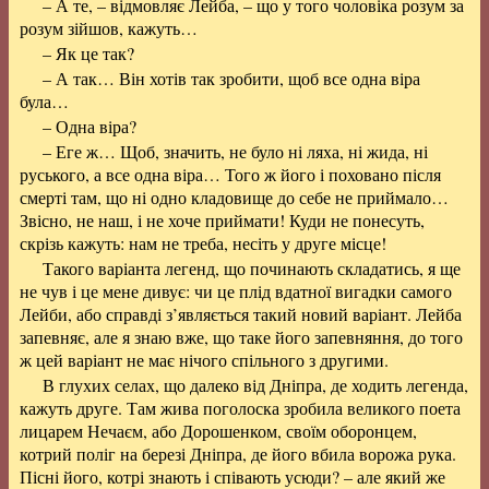
– А те, – відмовляє Лейба, – що у того чоловіка розум за
розум зійшов, кажуть…
– Як це так?
– А так… Він хотів так зробити, щоб все одна віра
була…
– Одна віра?
– Еге ж… Щоб, значить, не було ні ляха, ні жида, ні
руського, а все одна віра… Того ж його і поховано після
смерті там, що ні одно кладовище до себе не приймало…
Звісно, не наш, і не хоче приймати! Куди не понесуть,
скрізь кажуть: нам не треба, несіть у друге місце!
Такого варіанта легенд, що починають складатись, я ще
не чув і це мене дивує: чи це плід вдатної вигадки самого
Лейби, або справді з’являється такий новий варіант. Лейба
запевняє, але я знаю вже, що таке його запевняння, до того
ж цей варіант не має нічого спільного з другими.
В глухих селах, що далеко від Дніпра, де ходить легенда,
кажуть друге. Там жива поголоска зробила великого поета
лицарем Нечаєм, або Дорошенком, своїм оборонцем,
котрий поліг на березі Дніпра, де його вбила ворожа рука.
Пісні його, котрі знають і співають усюди? – але який же