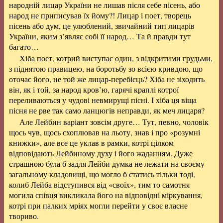
народній лицар України не лишав після себе пісень, або
народ не приписував їх йому?! Лицар і поет, творець
пісень або дум, це улюблений, звичайний тип лицарів
України, яким з’являє собі її народ… Та й правди тут
багато…
Хіба поет, котрий виступає один, з відкритими грудьми,
з піднятою правицею, на боротьбу зо всією кривдою, що
оточає його, не той же лицар-перебієць? Хіба не зіходить
він, як і той, за народ кров’ю, гарячі краплі котрої
переливаються у чудові невмирущі пісні. І хіба ця віща
пісня не рве так само ланцюгів неправди, як меч лицаря?
Але Лейбин варіант зовсім друге… Тут, певно, чоловік
щось чув, щось схоплював на льоту, знав і про «розумні
книжки», але все це уклав в рамки, котрі цілком
відповідають Лейбиному духу і його жаданням. Дуже
страшною була б задля Лейби думка не лежати на своєму
загальному кладовищі, що могло б статись тільки тоді,
колиб Лейба відступився від «своїх», тим то самотня
могила співця викликала його на відповідні міркування,
котрі при палких мріях могли перейти у своє власне
твориво.