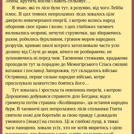
Лейба, крутить носом і навіть спльовує…
Я знаю, які то ліси були тут, я розумію, від чого Лейба
плює. В цих темних непролазних лісах ховалось ціле
джерело невичерпаної енергії, з котрою колись народ
обороняв своє право і волю; з цих глибоких таємнеч
виливались незримі, нечутні струмочки, що збираючись
разом, робились бурхливим, грізним морем народних
розрухів, криваві хвилі котрого затоплювали часто усю
долину від Случі до моря, нічого не розбираючи, не
зупиняючись ні перед чим. Таємними стежками, крадькома
проходили тут за порадою до Межигірського Спаса сміливі
ватажки і посланці Запорожжя, тут складалось військо
Остряниці, перше сильне народне військо, котре
присилувало шляхетство боятись його…
Тут ховалась і зростала та невпинна енергія, з котрою
Дорошенко добувався справити діло Богдана; відси
гримнула потім страшна «Коліївщина», ця остання народна
буря. В таємничі цих непролазних лісів спільники Гонти
святили ножі для боротьби за свою правду і дожидали
умовного [знаку] на сполох. Ці ж глибокі пущі, в тяжкі
часи панщини, ховали усіх, хто не хотів миритись з цією
панщиною, хто боровся з нею, навіть не маючи надії