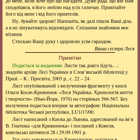
до мене, коли хоче про що нагадати. Дуже рада, що він Вам
сподобався, я його люблю над усіх галичан. Привітайте
його від мене і від його приятелів.
Ну, бувайте здорові! Напишіть, як далі пішли Ваші діла,
а я не лінуватимусь відповідати. Спільним знайомим моє
вітання.
Стискаю Вашу руку і здоровлю усім гараздом.
Ваша сестра Леся
Примітки
Подається за виданням
: Листи так довго йдуть…:
знадоби архіву Лесі Українки в Слов’янській бібліотеці у
Празі. – К.: Просвіта, 2003 р., с. 22 – 24.
Лист опублікований з вилученням фрагменту у книзі
Ольги Косач-Кривинюк «Леся Українка. Хронологія життя
і творчости» (Нью-Йорк, 1970) на сторінках 566-567. Без
вилучення подається вперше за автографом: Національна
бібліотека Чеської республіки, LU1/17/00.
Лист написаний з Києва до Львова, адресований на ім’я
В. Гнатюка «для Кривинюка» і посланий з Ковеля,
ковельські штемпелі 28 і 29.09.1901 р.
Тут дата зазначається за Хронологією, оскільки в