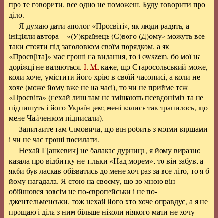
про те говорити, все одно не поможеш. Буду говорити про
діло.
Я думаю дати аполог «Просвіті», як люди радять, а
ініціяли автора – «(У)країнець (С)вого (Д)ому» можуть все-
таки стояти під заголовком своїм порядком, а як
«Просв[іта]» має гроші на видання, то і owszem, бо мої на
доріжці не валяються.
І. М.
каже, що Старосольський може,
коли хоче, умістити його хрію в своїй часописі, а коли не
хоче (може йому вже не на часі), то чи не прийме теж
«Просвіта» (нехай лиш там не змішають псевдонімів та не
підпишуть і його Українцем; мені колись так трапилось, що
мене Чайченком підписали).
Запитайте там Сімовича, що він робить з моїми віршами
і чи не час гроші посилати.
Нехай Г[анкевич] не балакає дурниць, я йому виразно
казала про відбитку не тільки «Над морем», то він забув, а
якби був ласкав обізватись до мене хоч раз за все літо, то я б
йому нагадала. Я стою на своєму, що зо мною він
обійшовся зовсім не по-європейськи і не по-
джентельменськи, тож нехай його хто хоче оправдує, а я не
прощаю і діла з ним більше ніколи ніякого мати не хочу