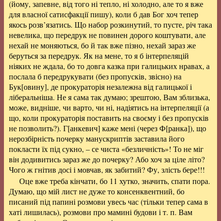
(йому, запевне, від того ні тепло, ні холодно, але то я вже
для власної сатисфакції пишу), коли б дав Бог хоч тепер
якось розв’язатись. Що набор розкинутий, то пусте, річ така
невелика, що передрук не повинен дорого коштувати, але
нехай не моняються, бо й так вже пізно, нехай зараз же
беруться за передрук. Як на мене, то я б інтерпеляцій
ніяких не ждала, бо то довга казка при галицьких нравах, а
послала б передрукувати (без пропусків, звісно) на
Бук[овину], де прокураторія незалежна від галицької і
ліберальніша. Не я сама так думаю; зрештою, Вам зблизька,
може, видніше, чи варто, чи ні, надіятись на інтерпеляції (а
що, коли прокураторія поставить на своєму і без пропусків
не позволить?). Г[анкевич] каже мені (через Ф[ранка]), що
нерозбірність почерку манускриптів заставила його
покласти їх під сукно, – се чиста «безличність»! То не міг
він додивитись зараз же до почерку? Або хоч за ціле літо?
Чого ж гнітив досі і мовчав, як забитий? Фу, злість бере!!!
Оце вже треба кінчати, бо 11 хутко, значить, спати пора.
Думаю, що мій лист не дуже то консенквентний, бо
писаний під папині розмови увесь час (тільки тепер сама в
хаті лишилась), розмови про мамині будови і т. п. Вам