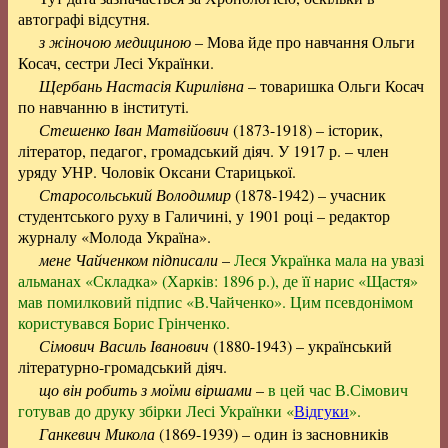
автографі відсутня.
з жіночою медициною
– Мова йде про навчання Ольги
Косач, сестри Лесі Українки.
Щербань Настасія Кирилівна
– товаришка Ольги Косач
по навчанню в інституті.
Стешенко Іван Матвійович
(1873-1918) – історик,
літератор, педагог, громадський діяч. У 1917 р. – член
уряду УНР. Чоловік Оксани Старицької.
Старосольський Володимир
(1878-1942) – учасник
студентського руху в Галичині, у 1901 році – редактор
журналу «Молода Україна».
мене Чайченком підписали
–
Леся Українка мала на увазі
альманах «Складка» (Харків: 1896 р.), де її нарис «Щастя»
мав помилковий підпис «В.Чайченко». Цим псевдонімом
користувався Борис Грінченко.
Сімович Василь Іванович
(1880-1943) – український
літературно-громадський діяч.
що він робить з моїми віршами
–
в цей час В.Сімович
готував до друку збірки Лесі Українки «
Відгуки
».
Ганкевич Микола
(1869-1939) – один із засновників