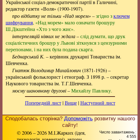
Української соціал-демократичної партії в Галичині,
редактор газети «Воля» (1900-1907).
про відбитку не тільки «Над морем»
–
згідно з
ключем
шифрування
, «Над морем» мало означати брошуру
Ш.Дікштейна «Хто з чого жиє».
інтерпеляцій ніяких не ждала
–
слід думати, що друк
соціалістичних брошур у Львові зіткнувся з цензурними
перепонами, і на них була подана скарга.
Беднарський К.
– керівник друкарні Товариства ім.
Шевченка.
Гнатюк Володимир Михайлович
(1871-1926) –
український фольклорист і етнограф. З 1898 р. – секретар
Наукового товариства ім. Т.Г.Шевченка.
моєму шановному другові
–
Михайлу Павлику.
Попередній лист
|
Вище
|
Наступний лист
Сподобалась сторінка?
Допоможіть
розвитку нашого
сайту!
© 2006 – 2026 М.І.Жарких (ідея,
Число завантажень :
4 555
технологія, коментарі), автори