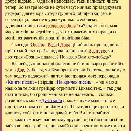
добре відоме… Однак я напосілась таки написати листа
тепер, бо завтра може не бути часу: кінчаю приладжувати
реферат для вечора
Літерат[урного]
общ[ества] (26, в
середу), що, власне я уряджую «ко всеобщему
удовольствию» (яка
mania grandiosa
! га?); крім того, маю
масу листів на черзі і так деяких практичних справ, а се
мені, непрактичній людині, найгірша біда.
Сьогодні
Оксана
,
Рада
і
Дора
цілий день просиділи на
пріютській льотереї – видавали виграни!
A propos
, чи
льотерея «Бояна» вдалась? Не казав Вам хто-небудь?
Як-небудь при нагоді (навмисне йти не варт) розпитайте
там в
Тов.
(у Белея, чи Беднарського, чи Гнатюка, чи кому о
том ведать надлежит), як там іде продаж моїх перекладів
«
Книги пісень
» і віршів «
На крилах пісень
», – чи маю я
надію за те який грейцар отримати? Цікаво теж, – так для
статистики, бо гроші мені за те не належать, – скільки
розійшлось моїх «
Дум і мрій
», може, дуже мало, то все
одно, не соромтесь повідомити. Тільки все це при нагоді, а
клопоту собі з тим не завдавайте, бо Ви і так зайняті.
Скажіть моєму шановному другові, що я його просьб не
забуваю і все зроблю, що в моїй силі, зрештою може писати