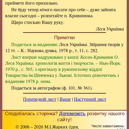
приймете його прихильно.
Не буду тепер нічого писати про себе – дуже зайнята
власне сьогодні – розпитайте п. Кривинюка.
Щиро стискаю Вашу руку.
Леся Українка
Примітки
Подається за виданням
:
Леся Українка
. Зібрання творів у
12 тт. – К.: Наукова думка, 1978 р., т. 11, с. 282.
Лист вперше надруковано у книзі:
Косач-Кривинюк О.
Леся Українка: хронологія життя і творчости. – Нью-Йорк:
1970 р., с. 565, з оригіналу в рукописному відділі
Товариства ім.Шевченка у Львові. Істотних різночитань з
виданням 1978 р. нема.
Подається за автографом (ф. 101, № 361).
Попередній лист
|
Вище
|
Наступний лист
Сподобалась сторінка?
Допоможіть
розвитку нашого
сайту!
© 2006 – 2026 М.І.Жарких (ідея,
Число завантажень :