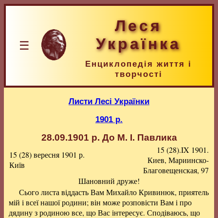
Леся
Українка
☰
Енциклопедія життя і
творчості
Листи Лесі Українки
1901 р.
28.09.1901 р.
До М. I. Павлика
15 (28).IX 1901.
15 (28) вересня 1901 р.
Киев, Мариинско-
Київ
Благовещенская, 97
Шановний друже!
Сього листа віддасть Вам Михайло Кривинюк, приятель
мій і всеї нашої родини; він може розповісти Вам і про
дядину з родиною все, що Вас інтересує. Сподіваюсь, що