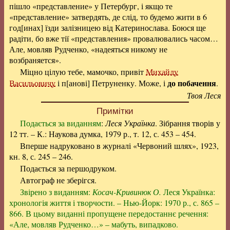
пішло «представление» у Петербург, і якщо те
«представление» затвердять, де слід, то будемо жити в 6
год[инах] їзди залізницею від Катеринослава. Боюся ще
радіти, бо вже тії «представления» провалювались часом…
Але, мовляв Рудченко, «надеяться никому не
возбраняется».
Міцно цілую тебе, мамочко, привіт
Михайлу
до побачення
Васильовичу
і п[анові] Петруненку. Може, і
.
Твоя Леся
Примітки
Подається за виданням
:
Леся Українка
. Зібрання творів у
12 тт. – К.: Наукова думка, 1979 р., т. 12, с. 453 – 454.
Вперше надруковано в журналі «Червоний шлях», 1923,
кн. 8, с. 245 – 246.
Подається за першодруком.
Автограф не зберігся.
Звірено з виданням:
Косач-Кривинюк О.
Леся Українка:
хронологія життя і творчости. – Нью-Йорк: 1970 р., с. 865 –
866. В цьому виданні пропущене передостаннє речення:
«Але, мовляв Рудченко…» – мабуть, випадково.