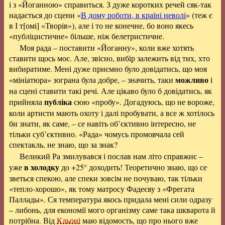
і з «Йоганною» справиться. З дуже коротких речей сяк-так
надається до сцени «
В дому роботи, в країні неволі
» (теж є
в І т[омі] «Творів»), але і то не конечне, бо воно якесь
«публіцистичне» більше, ніж белетристичне.
Моя рада – поставити «Йоганну», коли вже хотять
ставити щось моє. Але, звісно, вибір залежить від тих, хто
вибиратиме. Мені дуже приємно було довідатись, що моя
можливо
«мініатюра» зограна була добре, – значить, таки
і
на сцені ставити такі речі. Але цікаво було б довідатись, як
публіка
прийняла
сюю «пробу». Догадуюсь, що не вороже,
коли артисти мають охоту і далі пробувати, а все ж хотілось
би знати, як саме, – се навіть об’єктивно інтересно, не
тільки суб’єктивно. «Рада» чомусь промовчала сей
спектакль, не знаю, що за знак?
Великий Ра змилувався і послав нам літо справжнє –
в холодку
уже
до +25° доходить! Теоретично знаю, що се
зветься спекою, але спеки зовсім не почуваю, так тільки
«тепло-хорошо», як тому матросу Фадеєву з «Фрегата
Паллады». Ся температура якось придала мені сили одразу
– либонь, для економії мого організму саме така шкварота й
потрібна. Від
Кльоні
маю відомость, що про нього вже