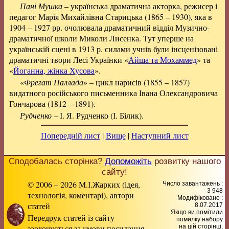
Пані Мушка
– українська драматична акторка, режисер і
педагог Марія Михайлівна Старицька (1865 – 1930), яка в
1904 – 1927 рр. очолювала драматичний відділ Музично-
драматичної школи Миколи Лисенка. Тут уперше на
українській сцені в 1913 р. силами учнів були інсценізовані
драматичні твори Лесі Українки «
Айша та Мохаммед
» та
«
Йоганна, жінка Хусова
».
«
Фрегат Паллада
» – цикл нарисів (1855 – 1857)
видатного російського письменника Івана Олександровича
Гончарова (1812 – 1891).
Рудченко
– І. Я. Рудченко (І. Білик).
Попередній лист
|
Вище
|
Наступний лист
Сподобалась сторінка?
Допоможіть
розвитку нашого
сайту!
© 2006 – 2026 М.І.Жарких (ідея,
Число завантажень :
3 948
технологія, коментарі), автори
Модифіковано :
статей
8.07.2017
Якщо ви помітили
Передрук статей із сайту
помилку набору
заохочується за умови посилання
на цiй сторiнцi,