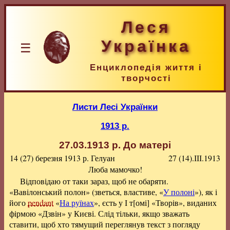
Леся
Українка
☰
Енциклопедія життя і
творчості
Листи Лесі Українки
1913 р.
27.03.1913 р.
До матері
14 (27) березня 1913 р.
Гелуан
27 (14).ІІІ.1913
Люба мамочко!
Відповідаю от таки зараз, щоб не обаряти.
«Вавілонський полон» (зветься, властиве, «
У полоні
»), як і
його
pendant
«
На руїнах
», єсть у І т[омі] «Творів», виданих
фірмою «Дзвін» у Києві. Слід тільки, якщо зважать
ставити, щоб хто тямущий переглянув текст з погляду