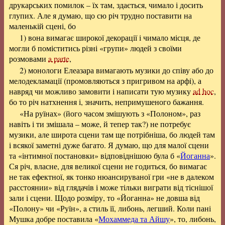
друкарських помилок – їх там, здається, чимало і досить
глупих. Але я думаю, що сю річ трудно поставити на
маленькій сцені, бо
1) вона вимагає широкої декорації і чимало місця, де
могли б поміститись різні «групи» людей з своїми
розмовами
a parte
,
2) монологи Елеазара вимагають музики до співу або до
мелодекламації (промовляються з пригривом на арфі), а
навряд чи можливо замовити і написати тую музику
ad hoc
,
бо то річ натхнення і, значить, непримушеного бажання.
«На руїнах» (його часом змішують з «Полоном», раз
навіть і ти змішала – може, й тепер так?) не потребує
музики, але широта сцени там ще потрібніша, бо людей там
і всякої заметні дуже багато. Я думаю, що для малої сцени
та «інтимної постановки» відповіднішою була б «
Йоганна
».
Ся річ, власне, для великої сцени не годиться, бо вимагає
не так ефектної, як тонко нюансируваної гри «не в далеком
расстоянии» від глядачів і може тільки виграти від тіснішої
зали і сцени. Щодо розміру, то «Йоганна» не довша від
«Полону» чи «Руїн», a стиль її, либонь, легший. Коли пані
Мушка добре поставила «
Мохаммеда та Айшу
», то, либонь,