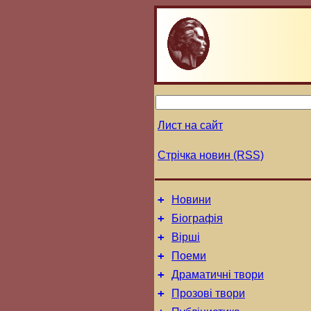
Лист на сайт
Стрічка новин (RSS)
+
Новини
+
Біографія
+
Вірші
+
Поеми
+
Драматичні твори
+
Прозові твори