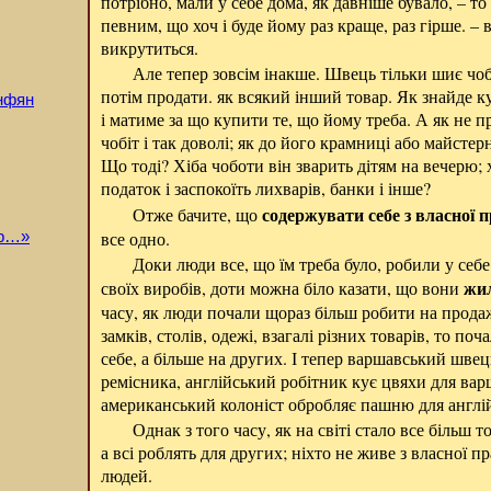
потрібно, мали у себе дома, як давніше бувало, – то
певним, що хоч і буде йому раз краще, раз гірше. – в
викрутиться.
Але тепер зовсім інакше. Швець тільки шиє чо
потім продати. як всякий інший товар. Як знайде к
інфян
і матиме за що купити те, що йому треба. А як не 
чобіт і так доволі; як до його крамниці або майстер
Що тоді? Хіба чоботи він зварить дітям на вечерю; 
податок і заспокоїть лихварів, банки і інше?
содержувати себе з власної п
Отже бачите, що
все одно.
яр…»
Доки люди все, що їм треба було, робили у себ
жил
своїх виробів, доти можна біло казати, що вони
часу, як люди почали щораз більш робити на продаж
замків, столів, одежі, взагалі різних товарів, то п
себе, а більше на других. І тепер варшавський шве
ремісника, англійський робітник кує цвяхи для вар
американський колоніст обробляє пашню для англій
Однак з того часу, як на світі стало все більш т
а всі роблять для других; ніхто не живе з власної пра
людей.