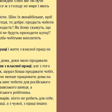
 кождий з них міг би бути
се ж з голоду не вмре і якось
боти. Шиє їх якнайбільше, щоб
упця, то добре; продасть чоботи
продасть? Як йому скажуть, що
ні не будуть приходити купці?
хіба чобітьми виплатить
раці
і жити з власної праці не
е дома, доки мало продавали
и з власної праці
; але з того
, щораз більш продавати чобіт,
очали менше працювати дома на
ць шиє чоботи для російського
шавського шевця, а
ського робітника.
оварів, ніхто не робить для себе,
ці, а з чужої, з праці інших