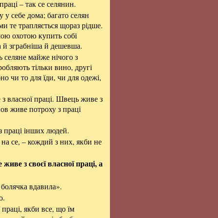
праці – так се селянин.
 у себе дома; багато селян
ами те трапляється щораз рідше.
шою охотою купить собі
а й зграбніша й дешевша.
ь селяне майже нічого з
робляють тільки вино, другі
но чи то для їди, чи для одежі,
е з власної праці. Швець живе з
нов живе потроху з праці
 з праці інших людей.
на се, – кождий з них, якби не
е живе з своєї власної праці, а
 болячка вдавила».
ю.
праці, якби все, що їм