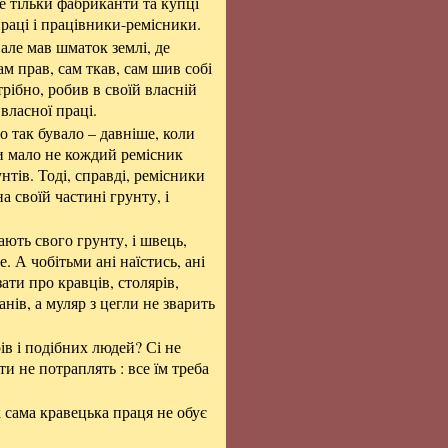
 не тільки фабриканти та купці
праці і працівники-ремісники.
але мав шматок землі, де
ам прав, сам ткав, сам шив собі
рібно, робив в своїй власній
 власної праці.
но так бувало – давніше, коли
ли мало не кождий ремісник
нтів. Тоді, справді, ремісники
а своїй частині грунту, і
ають свого грунту, і швець,
. А чобітьми ані наїстись, ані
ати про кравців, столярів,
анів, а муляр з цегли не зварить
рів і подібних людей? Сі не
сти не потраплять : все їм треба
к сама кравецька праця не обує