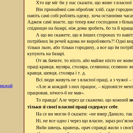
Хто ще міг би у нас сказати, що живе з власної 
Він принаймні сам обробляє хліб, саде городину
навіть самі собі роблять одежу, хоча останніми час
Аджеж самі знаєте, що тепер вже господиня з біль
спідницю на базарі, ніж дома зробить, бо та й кращ
А що ви скажете, що в інших сторонах то навіт
потрібних їм речей вдома не виробляють?! Одні ви
тільки льон, або тільки городину, а все що їм потріб
купують на базарі.
От як бачите, то ніхто, або майже ніхто не жив
праці кравця, муляра, столяра, селянина; селянин з
кравця, шевця, столяра і т. д.
Всі люди живуть не з власної праці, а з чужої –
«Але ж кождий з них працює, – відповісте мені 
ницкой
працював, нічого-б не мав».
н
То правда! Але через це скажемо, що кожний
тільки зі своєї власної праці содержує себе
.
На се ви могли б сказати: «не вмер Данило, так
Ні, не все одно і через що власне, зараз роз’ясн
Якби швець, кравець, орач справді жили з своєї 