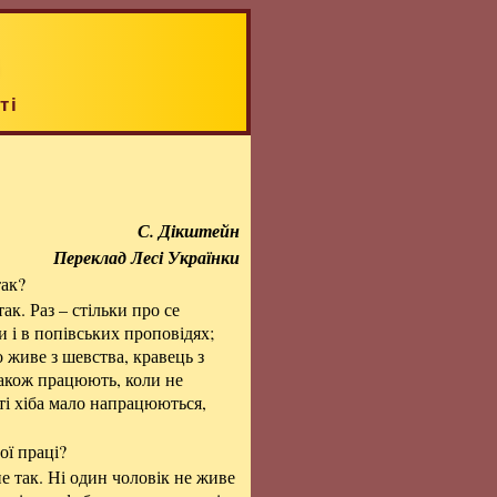
ті
С. Дікштейн
Переклад Лесі Українки
так?
ак. Раз – стільки про се
и і в попівських проповідях;
 живе з шевства, кравець з
також працюють, коли не
і ті хіба мало напрацюються,
ої праці?
е так. Ні один чоловік не живе