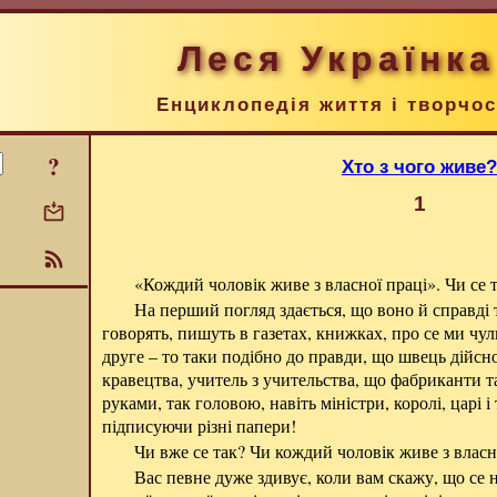
Леся Українка
Енциклопедія життя і творчос
?
Хто з чого живе?
1
«Кождий чоловік живе з власної праці». Чи се 
На перший погляд здається, що воно й справді т
говорять, пишуть в газетах, книжках, про се ми чул
друге – то таки подібно до правди, що швець дійсно
кравецтва, учитель з учительства, що фабриканти 
руками, так головою, навіть міністри, королі, царі 
підписуючи різні папери!
Чи вже се так? Чи кождий чоловік живе з власн
Вас певне дуже здивує, коли вам скажу, що се н