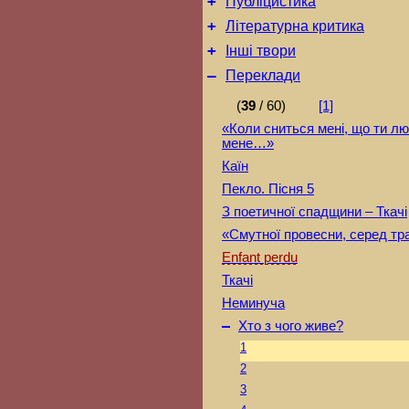
+
Публіцистика
+
Літературна критика
+
Інші твори
–
Переклади
(
39
/ 60)
[1]
«Коли сниться мені, що ти л
мене…»
Каїн
Пекло. Пісня 5
З поетичної спадщини – Ткачі
«Смутної провесни, серед т
Enfant perdu
Ткачі
Неминуча
–
Хто з чого живе?
1
2
3