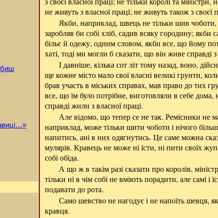
з своєї власної праці; не тільки королі та міністри,
не живуть з власної праці; не живуть також з своєї 
Якби, наприклад, швець не тільки шив чоботи, 
заробляв би собі хліб, садив всяку городину; якби с
більє й одежу, одним словом, якби все, що йому пот
хаті, тоді ми могли б сказати, що він живе справді з
І давніше, кілька сот літ тому назад, воно, дійс
юбиш
ще кожне місто мало свої власні великі грунти, ко
брав участь в міських справах, мав право до тих гру
все, що їм було потрібне, виготовляли в себе дома, н
справді жили з власної праці.
Але відомо, що тепер се не так. Ремісники не м
равиці…»
наприклад, може тільки шити чоботи і нічого більше
напитись, ані в них одягнутись. Це саме можна сказ
мулярів. Кравець не може ні їсти, ні пити своїх жуп
собі обіда.
А що ж в такім разі сказати про королів, мініст
тільки ні в чім собі не вміють порадити, але самі і ї
подавати до рота.
Само шевство не нагодує і не напоїть шевця, я
кравця.