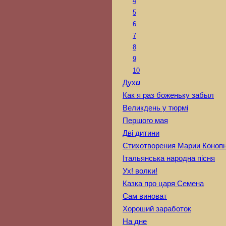
4
5
6
7
8
9
10
Дух
и
Как я раз боженьку забыл
Великдень у тюрмі
Першого мая
Дві дитини
Стихотворения Марии Коноп
Італьянська народна пісня
Ух! волки!
Казка про царя Семена
Сам виноват
Хороший заработок
На дне