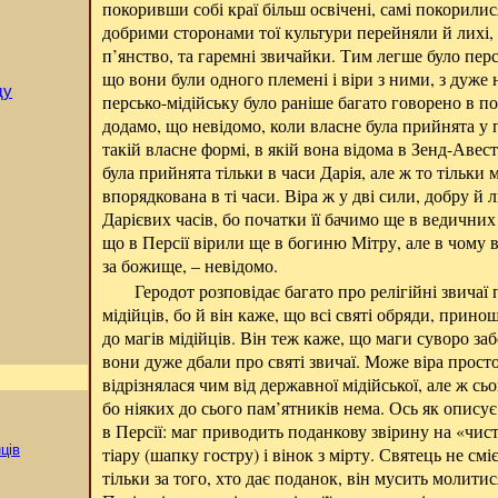
покоривши собі краї більш освічені, самі покорилися
добрими сторонами тої культури перейняли й лихі, н
п’янство, та гаремні звичайки. Тим легше було перс
що вони були одного племені і віри з ними, з дуже
ду
персько-мідійську було раніше багато говорено в по
додамо, що невідомо, коли власне була прийнята у п
такій власне формі, в якій вона відома в Зенд-Авес
була прийнята тільки в часи Дарія, але ж то тільки
впорядкована в ті часи. Віра ж у дві сили, добру й 
Дарієвих часів, бо початки її бачимо ще в ведични
що в Персії вірили ще в богиню Мітру, але в чому в
за божище, – невідомо.
Геродот розповідає багато про релігійні звичаї 
мідійців, бо й він каже, що всі святі обряди, прино
до магів мідійців. Він теж каже, що маги суворо за
вони дуже дбали про святі звичаї. Може віра прост
відрізнялася чим від державної мідійської, але ж с
бо ніяких до сього пам’ятників нема. Ось як опис
в Персії: маг приводить поданкову звірину на «чисте
нців
тіару (шапку гостру) і вінок з мірту. Святець не смі
тільки за того, хто дає поданок, він мусить молитися 