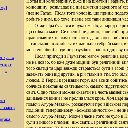
Потім він коле звірину, ріже її на шматки і варить, 
конюшину, розкладає на ній шматки вареного м’яса,
уму]
(певне Гатас). Після того чоловік, що приніс податок
робить з ним, що хоче (певне все таки лишивши час
Отже віра була вся в руках магів, а народ не ро
що співали маги. Се врешті не дивно, коли собі при
православних церквах співають давньою слов’янс
латинською, в жидівських давньою гебрейською, в 
мов теперішні люди не розуміють, однак одправу с
Після пригоди з Гауматою магом релігійна влад
тунку…»
не на довго, бо вже дуже міцний був релігійний вп
ського
того святці та царі завжди стараються бути в згоді 
ть…»
залежать одні від других, а річ тільки в тім, хто біл
людом. В Персії царі взяли гору, але все ж обійтись
боячись повстання святецького, самого підступного
світі. Одно тільки можна сказати на честь маздейські
здіймалися війни і не проливалася кров. Хоч царі 
ама
помочі Агура-Мазди», розказуючи про військові пер
в кінці
подібний теперішньому «Божією милостію» і не знач
самого Aгypa-Мазду. Може власне того не було в Пе
ітика і
були з іншого племені, ніж святці, і релігійний свя
їхньої натури. Та й не мало прийшлось би їм бити