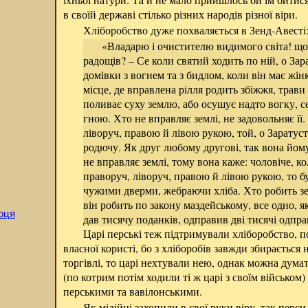
в своїй державі стілько різних народів різної віри.
Хліборобство дуже похваляється в Зенд-Авесті
«Владарю і очистителю видимого світа! що
радощів? – Се коли святий ходить по ній, о Зара
домівки з вогнем та з бидлом, коли він має жінку
місце, де вправлена рілля родить збіжжя, трави 
поливає суху землю, або осушує надто вогку, се
гною. Хто не вправляє землі, не задовольняє її
ліворуч, правою й лівою рукою, той, о Заратус
родючу. Як друг любому другові, так вона йому
не вправляє землі, тому вона каже: чоловіче, к
праворуч, ліворуч, правою й лівою рукою, то б
чужими дверми, жебраючи хліба. Хто робить зе
він робить по закону маздейському, все одно, я
оця
дав тисячу поданків, одправив дві тисячі одпра
Царі перські теж підтримували хліборобство, п
власної користі, бо з хліборобів завжди збирається
торгівлі, то царі нехтували нею, однак можна дума
(по котрим потім ходили ті ж царі з своїм військом
перськими та вавілонськими.
Як мідійці захопили в свої руки віру, так перс