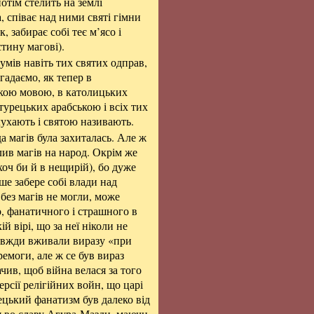
потім стелить на землі
 співає над ними святі гімни
, забирає собі теє м’ясо і
тину магові).
зумів навіть тих святих одправ,
гадаємо, як тепер в
ькою мовою, в католицьких
турецьких арабською і всіх тих
лухають і святою називають.
а магів була захиталась. Але ж
лив магів на народ. Окрім же
(хоч би й в нещирій), бо дуже
ьше забере собі влади над
 без магів не могли, може
, фанатичного і страшного в
й вірі, що за неї ніколи не
завжди вживали виразу «при
емоги, але ж се був вираз
ив, щоб війна велася за того
рсії релігійних войн, що царі
тецький фанатизм був далеко від
ся во славу Агура-Мазди, маючи