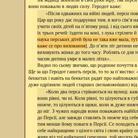
вони поважали в людях силу. Геродот каже:
«Після одважних на війні людей, перси пова
Цар що року дає подарунки тим, в кого сім’я 
учити своїх дітей на п’ятому році, і від сього в
їх трьох речей: їздити на коні, з лука стріляти 
наука перських дітей була не така вже мала, ту
каже се про виховання]
. До п’яти літ дитини не
виховують жінки до того часу. Роблять се для т
часом дитина умре в малих літах».
Видно по сьому звичаю, що родинне почуття в п
Ще за що Геродот ганить персів, то то за п’янство:
бенкетах і навіть на бенкетах радят про найповажн
дуже одрізняли людей старших (вельможніших) від
«Коли два перса стріваються на вулиці, каже
вони рівні, чи ні. Коли рівні, то цілуються в г
нижче, то цілуються в щоки, коли ж дуже нижче
до ніг. З чужих народів вони поважають найбі
до Персії, але завжди ставлять їх нижче від себ
тим менше йому поваги в Персії. Се походить 
себе найкращими з цілого світа і свою країну с
живе від тої найкращої середини, той мусить б