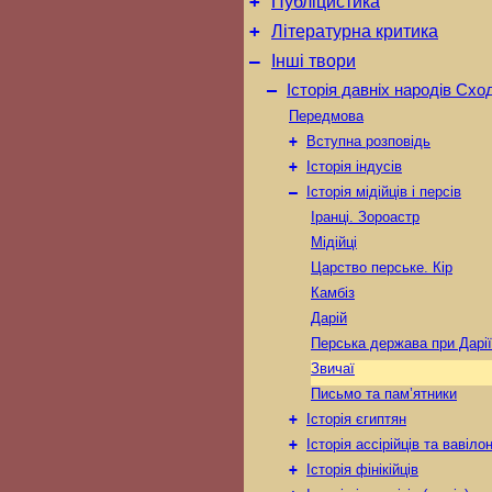
+
Публіцистика
+
Літературна критика
–
Інші твори
–
Історія давніх народів Схо
Передмова
+
Вступна розповідь
+
Історія індусів
–
Історія мідійців і персів
Іранці. Зороастр
Мідійці
Царство перське. Кір
Камбіз
Дарій
Перська держава при Дарії
Звичаї
Письмо та пам’ятники
+
Історія єгиптян
+
Історія ассірійців та вавіло
+
Історія фінікійців