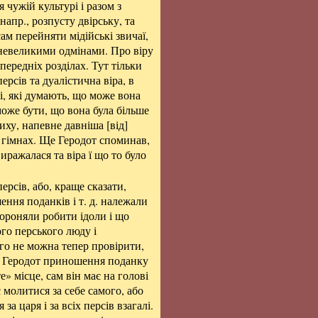
 чужій культурі і разом з
апр., розпусту двірську, та
ам перейняти мідійські звичаї,
 невеликими одмінами. Про віру
передніх розділах. Тут тільки
ерсів та дуалістична віра, в
ті, які думають, що може вона
 може бути, що вона була більше
лиху, напевне давніша [від]
х гімнах. Ще Геродот споминав,
иражалася та віра ї що то було
персів, або, краще сказати,
шення поданків і т. д. належали
бороняли робити ідоли і що
ого перського люду і
ього не можна тепер провірити,
ує Геродот приношення поданку
» місце, сам він має на голові
є молитися за себе самого, або
за царя і за всіх персів взагалі.