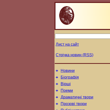
Лист на сайт
Стрічка новин (RSS)
+
Новини
+
Біографія
+
Вірші
+
Поеми
+
Драматичні твори
+
Прозові твори