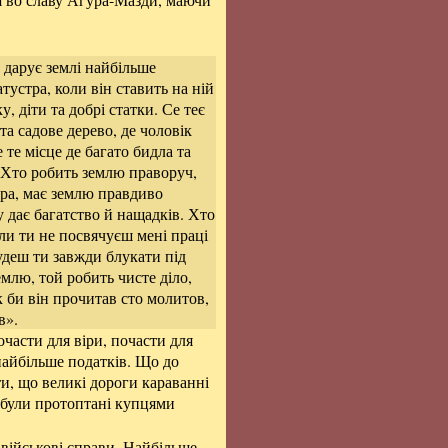
:
 дарує землі найбільше
тустра, коли він ставить на ній
, діти та добрі статки. Се теє
та садове дерево, де чоловік
 те місце де багато бидла та
. Хто робить землю праворуч,
тра, має землю правдиво
 дає багатство й нащадків. Хто
оли ти не посвячуєш мені праці
удеш ти завжди блукати під
млю, той робить чисте діло,
к би він прочитав сто молитов,
в».
очасти для віри, почасти для
 найбільше податків. Що до
ти, що великі дороги караванні
) були протоптані купцями
и військові справи. Найбільше