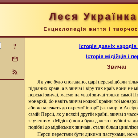
Леся Українка
Енциклопедія життя і творчос
?
Історія давніх народів
Історія мідійців і пе
Звичаї
Як уже було спогадано, царі перські дбали тіль
підданих країв, а в звичаї і віру тих країв вони не
перські звичаї, маємо на увазі звичаї тільки самої Пе
монархії, бо навіть звичаї кожної країни тої монархі
або ж належать до окремої історії (як напр. в Ассіро-
самій Персії, як у всякій другій країні, звичаї з ча
злученням з Мідією) вони були далеко грубіші та ди
подібні до мідійських звичаїв, стали більш цивілізов
Перси перестали бути дикими пастухами, нома