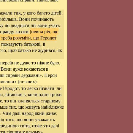
жали тих, у кого багато дітей.
найбільша. Вони починають
іку до двадцяти літ вони учать
й правду казати
[певна річ, що
т треба розуміти, що Геродот
 показують батькові, її
ого, щоб батько не журився, як
ерсів не дуже то ніжне було.
 «Вони дуже кохаються в
іші справи державні». Перси
 менших (низших).
 Геродот, то легко пізнати, чи
уби, вітаючись; коли один трохи
, то він кланяється старшому
льше тих, що живуть найближче
е. Чим далі народ який живе,
від того, що вони уважають
ерединою світа, отже хто далі
ути гіршим у всьому».