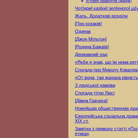
+
Історія ізраелітів (жидів)
Чот[ири] каз[ки] зел[еного] ш[
Жаль. Додаткові розділи
[Про козаків]
Одинак
[Джон Мільтон]
[Родина Бажаїв]
Державний лад
«Якби я знав, що їм нема ря
Спогади про Миколу Ковалев
«От вона, тая жадана рівніс
З людської намови
Спогади тітки Люсі
[Дімна Грачиха]
Новейшая общественная др
Європейська соціальна драма 
XIX ст.
Замітки з приводу статті «Пол
етика»