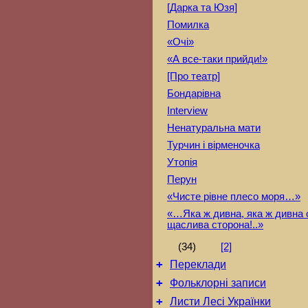
[Дарка та Юзя]
Помилка
«Очі»
«А все-таки прийди!»
[Про театр]
Бондарівна
Interview
Ненатуральна мати
Турчин і вірменочка
Утопія
Перун
«Чисте рівне плесо моря…»
«…Яка ж дивна, яка ж дивна 
щаслива сторона!..»
(34)
[2]
+
Переклади
+
Фольклорні записи
+
Листи Лесі Українки