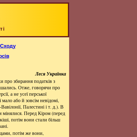
ті
 Сходу
рсів
Леся Українка
ки про збирання податків з
 мішались. Отже, говорячи про
рсії, а не усеї перської
ї мало або й зовсім невідомі,
Вавілонії, Палестині і т. д.). В
сом мінялися. Перед Кіром (перед
кіші, потім вони стали більш
ані.
дами, потім же вони,