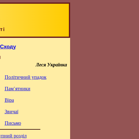
ті
 Сходу
н
Леся Українка
Політичний упадок
Пам’ятники
Віра
Звичаї
Письмо
упний розділ