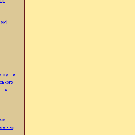
нців
уму]
тунку…»
ського
ть…»
ама
в кінці