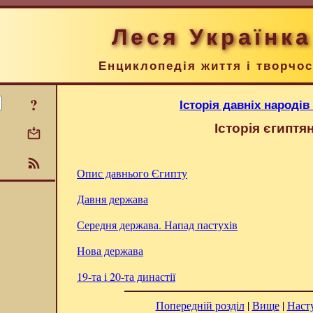
Леся Українка
Енциклопедія життя і творчос
?
Історія давніх народів
Історія єгиптя
Опис давнього Єгипту
Давня держава
Середня держава. Напад пастухів
Нова держава
19-та і 20-та династії
Попередній розділ
|
Вище
|
Наст