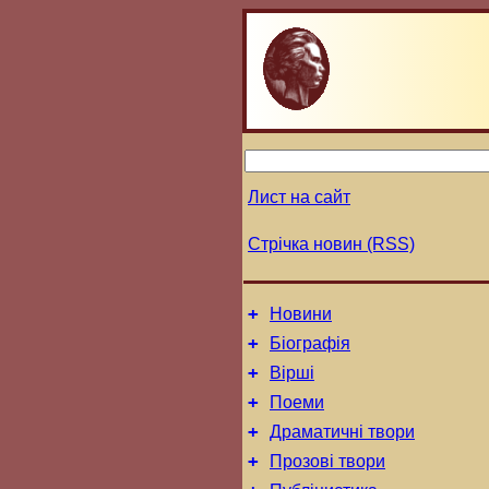
Лист на сайт
Стрічка новин (RSS)
+
Новини
+
Біографія
+
Вірші
+
Поеми
+
Драматичні твори
+
Прозові твори