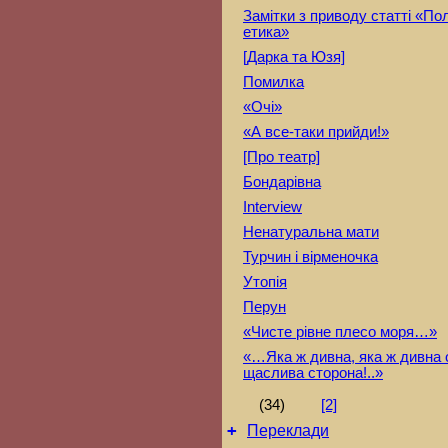
Замітки з приводу статті «Пол
етика»
[Дарка та Юзя]
Помилка
«Очі»
«А все-таки прийди!»
[Про театр]
Бондарівна
Interview
Ненатуральна мати
Турчин і вірменочка
Утопія
Перун
«Чисте рівне плесо моря…»
«…Яка ж дивна, яка ж дивна 
щаслива сторона!..»
(34)
[2]
+
Переклади