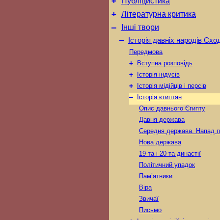
+
Публіцистика
+
Літературна критика
–
Інші твори
–
Історія давніх народів Схо
Передмова
+
Вступна розповідь
+
Історія індусів
+
Історія мідійців і персів
–
Історія єгиптян
Опис давнього Єгипту
Давня держава
Середня держава. Напад п
Нова держава
19-та і 20-та династії
Політичний упадок
Пам’ятники
Віра
Звичаї
Письмо