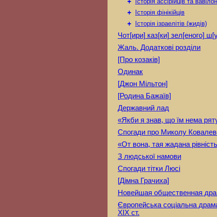
+
Історія ассірійців та вавіло
+
Історія фінікійців
+
Історія ізраелітів (жидів)
Чот[ири] каз[ки] зел[еного] ш[
Жаль. Додаткові розділи
[Про козаків]
Одинак
[Джон Мільтон]
[Родина Бажаїв]
Державний лад
«Якби я знав, що їм нема ря
Спогади про Миколу Ковалев
«От вона, тая жадана рівніс
З людської намови
Спогади тітки Люсі
[Дімна Грачиха]
Новейшая общественная др
Європейська соціальна драма 
XIX ст.