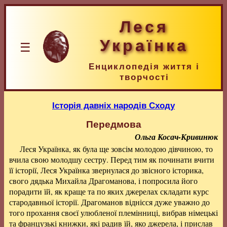
Леся
Українка
☰
Енциклопедія життя і
творчості
Історія давніх народів Сходу
Передмова
Ольга Косач-Кривинюк
Леся Українка, як була ще зовсім молодою дівчиною, то
вчила свою молодшу сестру. Перед тим як починати вчити
її історії, Леся Українка звернулася до звісного історика,
свого дядька Михайла Драгоманова, і попросила його
порадити їй, як краще та по яких джерелах складати курс
стародавньої історії. Драгоманов віднісся дуже уважно до
того прохання своєї улюбленої племінниці, вибрав німецькі
та французькі книжки, які радив їй, яко джерела, і прислав