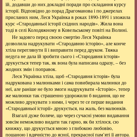
їй, додавши до них докладні поради про складання курсу
історії. Відповідно до порад Драгоманова і по джерелах
присланих ним, Леся Українка в роках 1890-1891 і зложила
курс «Стародавньої історії східних народів». Жила вона
тоді в селі Колодяжному в Ковельському повіті на Волині.
Не задовго перед своєю смертію Леся Українка
дозволила надрукувати «Стародавню історію», але конче
хтіла переглянути її і виправити перед друком. Тяжка
недуга не дала їй зробити сього і «Стародавня історія»
друкується тепер так, як вона була написана одразу, – без
жодних змін і поправок.
Леся Українка хтіла, щоб «Стародавня історія» була
надрукована з малюнками і сама повибирала малюнки до
неї, але раніше не було змоги надрукувати «Історію», тепер
же малюнки так страшенно удорожили б видання, що не
можливо друкувати з ними, і через те се перше видання
«Стародавньої історії» друкується, на жаль, без малюнків.
Взагалі дуже боляче, що через сучасні умови видавання
зовсім неможливо видати так гарно, як би хтілося, сю
книжку, що друкується мною з глибокою любовію,
пошаною і вдячністю до ясної, прекрасної пам’яті її автора.