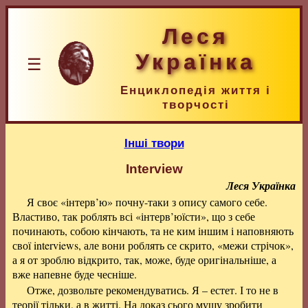
Леся
Українка
☰
Енциклопедія життя і
творчості
Інші твори
Interview
Леся Українка
Я своє «інтерв’ю» почну-таки з опису самого себе.
Властиво, так роблять всі «інтерв’юїсти», що з себе
починають, собою кінчають, та не ким іншим і наповняють
свої interviews, але вони роблять се скрито, «межи стрічок»,
а я от зроблю відкрито, так, може, буде оригінальніше, а
вже напевне буде чесніше.
Отже, дозвольте рекомендуватись. Я – естет. І то не в
теорії тільки, а в житті. На доказ сього мушу зробити