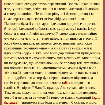
невеличкий екскурс автобіографічний. Зовсім недавно знав
я одну панночку, себто знаю я її і тепер, але тоді я її любив,
а тепер не люблю. Не люблю рішуче і безповоротно і то
саме через те, що я естет всіма фібрами своєї істоти.
Панночка була (і єсть) гарна, ідеальної вроди (се я признаю
й тепер), ідеальної добрості, має душу живу і навіть іскру
божу, я в значній мірі завдячую їй свою славу незвичайно
чуткого interview-іста – маю щирість признатися в тому! її
іскра божа, правда, не творча, дехто називає таку іскру
прозаїчним терміном «нюх», а я назову се (нехай хоч із
вдячності) «дар». Отже, має вона дар пізнавати прийдешніх
знаменитостей у «починаючих» письменниках. Між іншим,
ви не думайте, що «починаючий» се справді той, хто тільки
що починає писати, ні, «починаючим» можна бути і в 20
літ, а на 21 раптом стати «нашим відомим», я навіть знав і
такий курйоз, що автор був перше «нашим відомим», а
потім спустився до «починаючого» (
alias
«подаючого
надії»). Не вірите? Далебі, правда. Але се так, між іншим.
Так, отож, кажу, панночка моя – ох, колись, і ще недавно,
чого б я не дав за се «моя»! і тепер се тільки холодний
façon
de parler
! – панночка моя була для мене, я б сказав, музою,