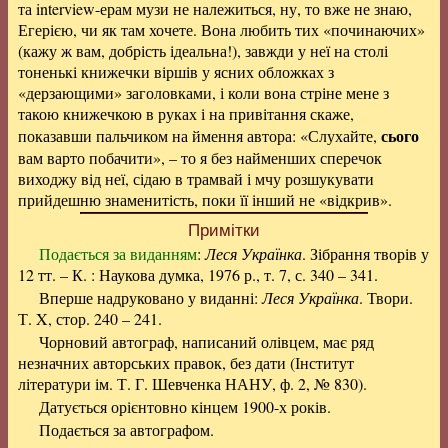
та interview-ерам музи не належиться, ну, то вже не знаю,
Егерією, чи як там хочете. Вона любить тих «починаючих»
(кажу ж вам, добрість ідеальна!), завжди у неї на столі
тоненькі книжечки віршів у ясних обложках з
«дерзающими» заголовками, і коли вона стріне мене з
такою книжечкою в руках і на привітання скаже,
сього
показавши пальчиком на ймення автора: «Слухайте,
вам варто побачити», – то я без найменших сперечок
виходжу від неї, сідаю в трамвай і мчу розшукувати
прийдешню знаменитість, поки її інший не «відкрив».
Примітки
Подається за виданням
:
Леся Українка
. Зібрання творів у
12 тт. – К. : Наукова думка, 1976 р., т. 7, с. 340 – 341.
Вперше надруковано у виданні:
Леся Українка
. Твори.
Т. X, стор. 240 – 241.
Чорновий автограф, написаний олівцем, має ряд
незначних авторських правок, без дати (Інститут
літератури ім. Т. Г. Шевченка НАНУ, ф. 2, № 830).
Датується орієнтовно кінцем 1900-х років.
Подається за автографом.