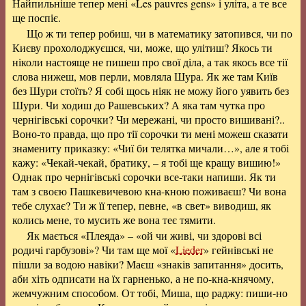
Найпильніше тепер мені «Les pauvres gens» і уліта, а те все
ще поспіє.
Що ж ти тепер робиш, чи в математику затопився, чи по
Києву прохолоджуєшся, чи, може, що улітиш? Якось ти
ніколи настояще не пишеш про свої діла, а так якось все тії
слова нижеш, мов перли, мовляла Шура. Як же там Київ
без Шури стоїть? Я собі щось ніяк не можу його уявить без
Шури. Чи ходиш до Рашевських? А яка там чутка про
чернігівські сорочки? Чи мережані, чи просто вишивані?..
Воно-то правда, що про тії сорочки ти мені можеш сказати
знамениту приказку: «Чиї би телятка мичали…», але я тобі
кажу: «Чекай-чекай, братику, – я тобі ще кращу вишию!»
Однак про чернігівські сорочки все-таки напиши. Як ти
там з своєю Пашкевичевою кна-кною поживаєш? Чи вона
тебе слухає? Ти ж її тепер, певне, «в свет» виводиш, як
колись мене, то мусить же вона теє тямити.
Як мається «Плеяда» – «ой чи живі, чи здорові всі
родичі гарбузові»? Чи там ще мої «
Lieder
» гейнівські не
пішли за водою навіки? Маєш «знаків запитання» досить,
аби хіть одписати на їх гарненько, а не по-кна-княчому,
жемчужним способом. От тобі, Миша, що раджу: пиши-но