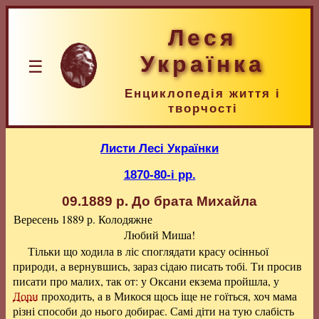
Леся
Українка
☰
Енциклопедія життя і
творчості
Листи Лесі Українки
1870-80-і рр.
09.1889 р.
До брата Михайла
Вересень 1889 р. Колодяжне
Любий Миша!
Тільки що ходила в ліс споглядати красу осінньої
природи, а вернувшись, зараз сідаю писать тобі. Ти просив
писати про малих, так от: у Оксани екзема пройшла, у
Дори
проходить, а в Микося щось іще не гоїться, хоч мама
різні способи до нього добирає. Самі діти на тую слабість