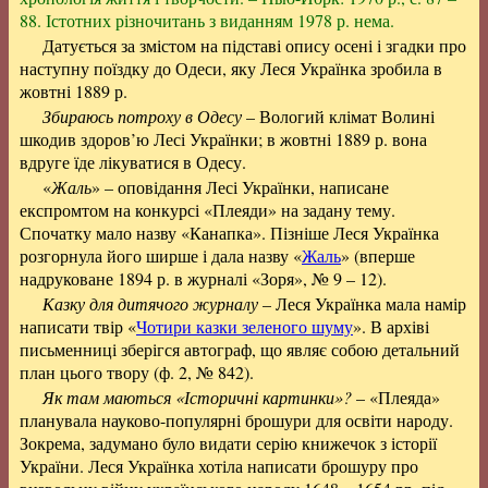
88. Істотних різночитань з виданням 1978 р. нема.
Датується за змістом на підставі опису осені і згадки про
наступну поїздку до Одеси, яку Леся Українка зробила в
жовтні 1889 р.
Збираюсь потроху в Одесу
– Вологий клімат Волині
шкодив здоров’ю Лесі Українки; в жовтні 1889 р. вона
вдруге їде лікуватися в Одесу.
«
Жаль
» – оповідання Лесі Українки, написане
експромтом на конкурсі «Плеяди» на задану тему.
Спочатку мало назву «Канапка». Пізніше Леся Українка
розгорнула його ширше і дала назву «
Жаль
» (вперше
надруковане 1894 р. в журналі «Зоря», № 9 – 12).
Казку для дитячого журналу
– Леся Українка мала намір
написати твір «
Чотири казки зеленого шуму
». В архіві
письменниці зберігся автограф, що являє собою детальний
план цього твору (ф. 2, № 842).
Як там маються «Історичні картинки»?
– «Плеяда»
планувала науково-популярні брошури для освіти народу.
Зокрема, задумано було видати серію книжечок з історії
України. Леся Українка хотіла написати брошуру про