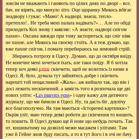
зовсім не вважають і ганяють по цілих днях по дворі – все,
бач, не вірять, що минуло літо. Оце щоранку Микось вбігає
знадвору і гукає: «Мамо! А надворі, знаєш, тепло-
претепло!.. Не треба мені пальта надівать?»… Але по обіді
приходить Кох знову і заявляє: «А знаєте, надворі снігом
пахне». Оксана завжди при тому заспориться, що сніг ніяк
не пахне, але Микось на своєму стоїть. А я теж думаю, що
вже пахне снігом, і помалу перебираюсь на зимовий стрій.
Збираюсь потроху в Одесу. Думаю, що до октября виїду.
Не конечне мені хочеться їхать, але таки поїду. Я б хотіла
тепер хоч деякі
уліти
скінчити, щоб не возитись із ними в
Одесі. Я, було, думала тут зайнятись добре і скінчить
нарешті той нещасливий «Жаль», аж вийшло так, що він і
досі лежить нескінчений, а замість того я розпочала ще дві
нових уліти: «
Les pauvres gens
» і одну казку для дитячого
журналу, що ми бачили в Одесі. Ну, та дасть біг, доулічу
все благополучно.
Як там маються «Історичні картинки»?
Окрім уліт, маю тепер деякі роботи до скінчення то вишить,
то пошить. В Одесі думаю ще й нове що-небудь почать. Так
от, вишиватиму на дозвіллі межи масажем і улітами. Там
уже й Гейне знов буду писать, а то я тут його і в очі не бачу.