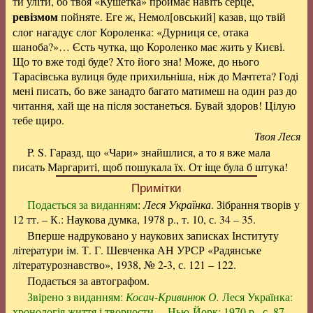
ти уліти, бо твоя «Кушетка» проймає навіть серце,
ревізмом
пойняте. Еге ж, Немол[овський] казав, що твій
слог нагадує слог Короленка: «Дурниця се, отака
шаноба?»… Єсть чутка, що Короленко має жить у Києві.
Що то вже тоді буде? Хто його зна! Може, до нього
Тарасівська вулиця буде прихильніша, ніж до Мачтета? Годі
мені писать, бо вже занадто багато матимеш на один раз до
читання, хай ще на після зостанеться. Бувай здоров! Цілую
тебе щиро.
Твоя Леся
P. S. Гаразд, що «Чари» знайшлися, а то я вже мала
писать Маргариті, щоб пошукала їх. От іще була б штука!
Примітки
Подається за виданням
:
Леся Українка
. Зібрання творів у
12 тт. – К.: Наукова думка, 1978 р., т. 10, с. 34 – 35.
Вперше надруковано у наукових записках Інституту
літератури ім. Т. Г. Шевченка АН УРСР «Радянське
літературознавство», 1938, № 2-3, с. 121 – 122.
Подається за автографом.
Звірено з виданням:
Косач-Кривинюк О.
Леся Українка:
хронологія життя і творчости. – Нью-Йорк: 1970 р., с. 87 –