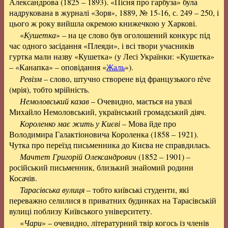
Александрова (1825 – 1893). «Пісня про гарбуза» була
надрукована в журналі «Зоря», 1889, № 15-16, с. 249 – 250, і
цього ж року вийшла окремою книжечкою у Харкові.
«
Кушетка
» – на це слово був оголошений конкурс під
час одного засідання «Плеяди», і всі твори учасників
гуртка мали назву «Кушетка» (у Лесі Українки: «Кушетка»
– «Канапка» – оповідання «
Жаль
»).
Ревізм
– слово, штучно створене від французького rêve
(мрія), тобто мрійність.
Немоловський казав
– Очевидно, мається на увазі
Михайло Немоловський, український громадський діяч.
Короленко має жить у Києві
– Мова йде про
Володимира Галактіоновича Короленка (1858 – 1921).
Чутка про переїзд письменника до Києва не справдилась.
Мачтет Григорій Олександрович
(1852 – 1901) –
російський письменник, близький знайомий родини
Косачів.
Тарасівська вулиця
– тобто київські студенти, які
переважно селилися в приватних будинках на Тарасівській
вулиці поблизу Київського університету.
«
Чари
» – очевидно, літературний твір когось із членів