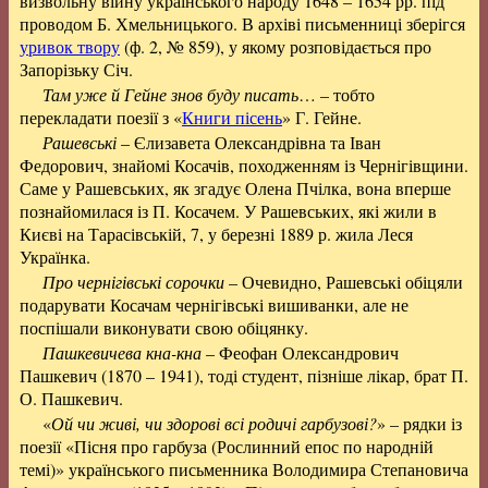
визвольну війну українського народу 1648 – 1654 рр. під
проводом Б. Хмельницького. В архіві письменниці зберігся
уривок твору
(ф. 2, № 859), у якому розповідається про
Запорізьку Січ.
Там уже й Гейне знов буду писать
… – тобто
перекладати поезії з «
Книги пісень
» Г. Гейне.
Рашевські
– Єлизавета Олександрівна та Іван
Федорович, знайомі Косачів, походженням із Чернігівщини.
Саме у Рашевських, як згадує Олена Пчілка, вона вперше
познайомилася із П. Косачем. У Рашевських, які жили в
Києві на Тарасівській, 7, у березні 1889 р. жила Леся
Українка.
Про чернігівські сорочки
– Очевидно, Рашевські обіцяли
подарувати Косачам чернігівські вишиванки, але не
поспішали виконувати свою обіцянку.
Пашкевичева кна-кна
– Феофан Олександрович
Пашкевич (1870 – 1941), тоді студент, пізніше лікар, брат П.
О. Пашкевич.
«
Ой чи живі, чи здорові всі родичі гарбузові?
» – рядки із
поезії «Пісня про гарбуза (Рослинний епос по народній
темі)» українського письменника Володимира Степановича