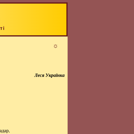
ті
☼
Леся Українка
адар,