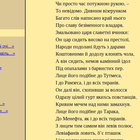
Чи просто час потужною рукою, –
То невідомо. Дивним візерунком
Багато слів написано край нього
Про славу безіменного владаря,
Змальовано царя славетні вчинки:
Он цар сидить високо на престолі,
Народи подолані йдуть з дарами
і очі…»
Коштовними й додолу клонять чола,
зраїль…»
А він сидить, немов камінний ідол
Під опахалами з барвистих пер.
»
Лице його подібне до Тутмеса,
І до Рамзеса, і до всіх тиранів.
Он далі він, схопивши за волосся
Одразу цілий гурт якихсь повстанців,
Кривим мечем над ними замахнув.
х…»
Лице його подібне до Тарака,
ки…»
До Менефта, як і до всіх тиранів.
З лицем тим самим він левів полює,
Левіафанів ловить, б’є пташок
І їде полем через людські трупи,