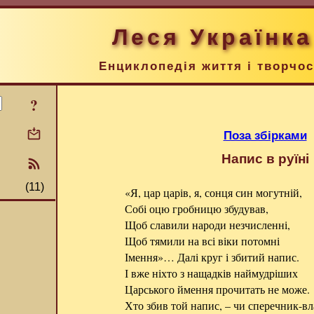
Леся Українка
Енциклопедія життя і творчос
?
Поза збірками
Напис в руїні
(11)
«Я, цар царів, я, сонця син могутній,
Собі оцю гробницю збудував,
Щоб славили народи незчисленні,
Щоб тямили на всі віки потомні
Імення»… Далі круг і збитий напис.
І вже ніхто з нащадків наймудріших
Царського ймення прочитать не може.
Хто збив той напис, – чи сперечник-вл