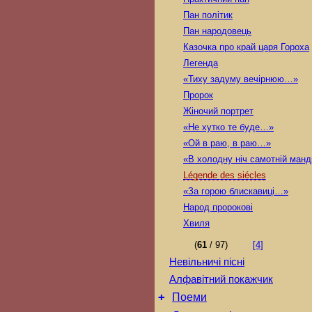
Пан політик
Пан народовець
Казочка про край царя Гороха
Легенда
«Тиху задуму вечірнюю…»
Пророк
Жіночий портрет
«Не хутко те буде…»
«Ой в раю, в раю…»
«В холодну ніч самотній ман
Légende des siécles
«За горою блискавиці…»
Народ пророкові
Хвиля
(
61
/ 97)
[4]
Невільничі пісні
Алфавітний покажчик
+
Поеми