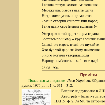
І кожна статуя, колона, малювання,
Мережечка, різьба і навіть цегла
Незримими устами промовляє:
«Мене створив єгипетський народ
І тим навік своє імення вславив !»
Умер давно той цар з лицем тирана,
Зоставсь по ньому – круг і збитий напи
Співці! не марте, вчені! не шукайте,
Хто був той цар і як йому наймення:
З його могили утворила доля
Народу пам’ятник, – хай гине цар!
28.08.1904
Примітки
Подається за виданням
:
Леся Українка
. Зібранн
думка, 1975 р., т. 1, с. 311 – 312.
Вперше надруковано в ЛНВ, 1
Автограф – Інститут літера
НАНУ, ф. 2, № 683 та авторизо