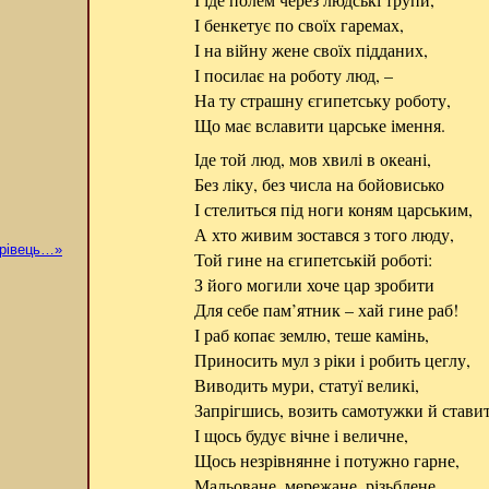
І бенкетує по своїх гаремах,
І на війну жене своїх підданих,
І посилає на роботу люд, –
На ту страшну єгипетську роботу,
Що має вславити царське імення.
Іде той люд, мов хвилі в океані,
Без ліку, без числа на бойовисько
І стелиться під ноги коням царським,
А хто живим зостався з того люду,
дрівець…»
Той гине на єгипетській роботі:
З його могили хоче цар зробити
Для себе пам’ятник – хай гине раб!
І раб копає землю, теше камінь,
Приносить мул з ріки і робить цеглу,
Виводить мури, статуї великі,
Запрігшись, возить самотужки й стави
І щось будує вічне і величне,
Щось незрівнянне і потужно гарне,
Мальоване, мережане, різьблене,