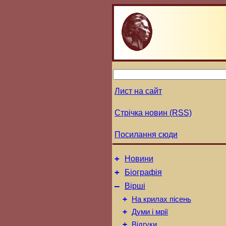
Лист на сайт
Стрічка новин (RSS)
Посилання сюди
+
Новини
+
Біографія
–
Вірші
+
На крилах пісень
+
Думи і мрії
+
Відгуки