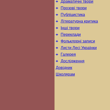
+
Драматичні твори
+
Прозові твори
+
Публіцистика
+
Літературна критика
+
Інші твори
+
Переклади
+
Фольклорні записи
+
Листи Лесі Українки
+
Галерея
+
Дослідження
Довідник
Школярам