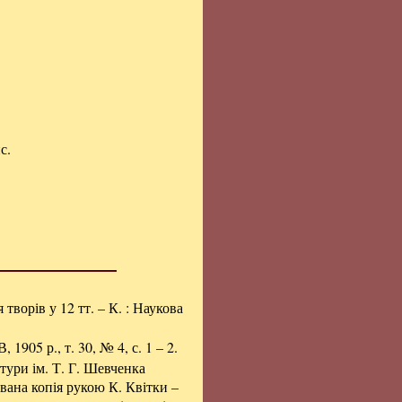
с.
я творів у 12 тт. – К. : Наукова
905 р., т. 30, № 4, с. 1 – 2.
тури ім. Т. Г. Шевченка
вана копія рукою К. Квітки –