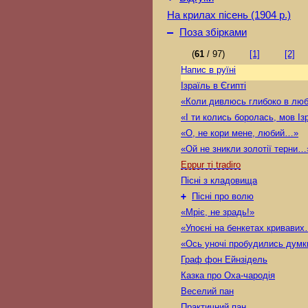
На крилах пісень (1904 р.)
–
Поза збірками
(
61
/ 97)
[1]
[2]
Напис в руїні
Ізраїль в Єгипті
«Коли дивлюсь глибоко в люб
«І ти колись боролась, мов І
«О, не кори мене, любий…»
«Ой не зникли золотії терни…
Eppur ті tradiro
Пісні з кладовища
+
Пісні про волю
«Мріє, не зрадь!»
«Упоєні на бенкетах кривави
«Ось уночі пробудились дум
Граф фон Ейнзідель
Казка про Оха-чародія
Веселий пан
Практичний пан