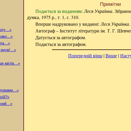
Примітки
Подається за виданням
:
Леся Українка
. Зібранн
думка, 1975 р., т. 1, с. 310.
Вперше надруковано у виданні:
Леся Українка
.
долу…»
Автограф – Інститут літератури ім. Т. Г. Шевч
 диво…»
Датується за автографом.
рила…»
Подається за автографом.
згинув!…»
Попередній вірш
|
Вище
|
Наст
ьше квітів…»
 словами…»
моїй?»
ужний…»