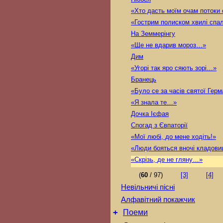
«Хто дасть моїм очам потоки 
«Гострим полиском хвилі сп
На Земмерінгу
«Ще не вдарив мороз…»
Дим
«Угорі так яро сяють зорі…»
Бранець
«Було се за часів святої Ге
«Я знала те…»
Дочка Ієфая
Спогад з Євпаторії
«Мої любі, до мене ходіть!»
«Люди бояться вночі кладов
«Скрізь, де не гляну…»
(
60
/ 97)
[3]
[4]
Невільничі пісні
Алфавітний покажчик
+
Поеми