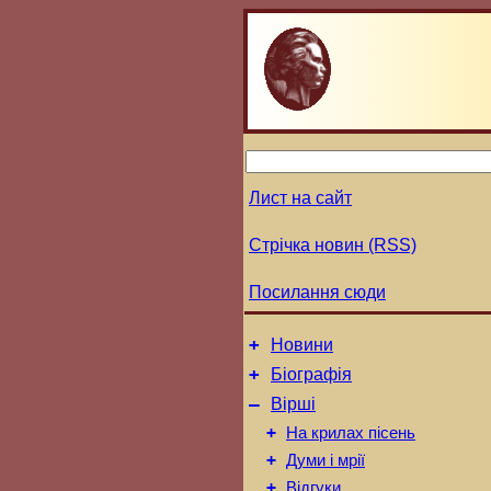
Лист на сайт
Стрічка новин (RSS)
Посилання сюди
+
Новини
+
Біографія
–
Вірші
+
На крилах пісень
+
Думи і мрії
+
Відгуки