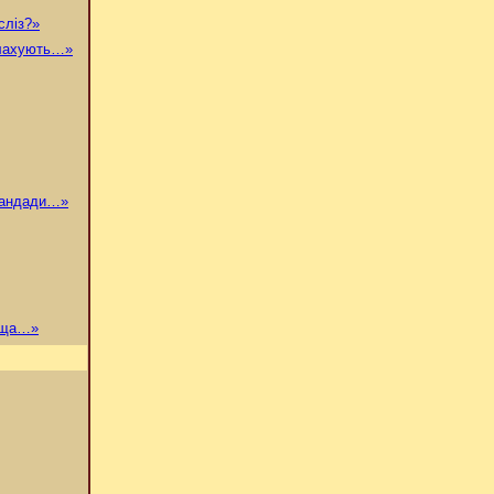
сліз?»
алахують…»
рмандади…»
ища…»