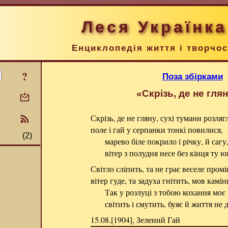
Леся Українка
Енциклопедія життя і творчос
?
Поза збірками
«Скрізь, де не гл
Скрізь, де не гляну, сухі тумани розляг
поле і гай у серпанки тонкі повилися,
(2)
марево біле покрило і річку, й сагу
вітер з полудня несе без кінця ту ю
Світло сліпить, та не грає веселе промі
вітер гуде, та задуха гнітить, мов камін
Так у розлуці з тобою кохання моє
світить і смутить, буяє й життя не д
15.08.[1904], Зелений Гай