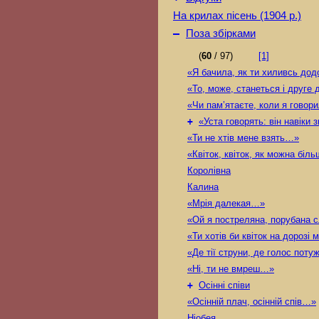
На крилах пісень (1904 р.)
–
Поза збірками
(
60
/ 97)
[1]
«Я бачила, як ти хиливсь до
«То, може, станеться і друге
«Чи пам’ятаєте, коли я гово
+
«Уста говорять: він навіки 
«Ти не хтів мене взять…»
«Квіток, квіток, як можна біл
Королівна
Калина
«Мрія далекая…»
«Ой я постреляна, порубана
«Ти хотів би квіток на дорозі 
«Де тії струни, де голос пот
«Ні, ти не вмреш…»
+
Осінні співи
«Осінній плач, осінній спів…»
Ніобея