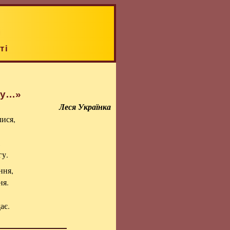
ті
яну…»
Леся Українка
лися,
,
гу.
ння,
ня.
ає.