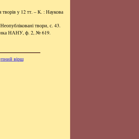
я творів у 12 тт. – К. : Наукова
 Неопубліковані твори, с. 43.
енка НАНУ, ф. 2, № 619.
упний вірш