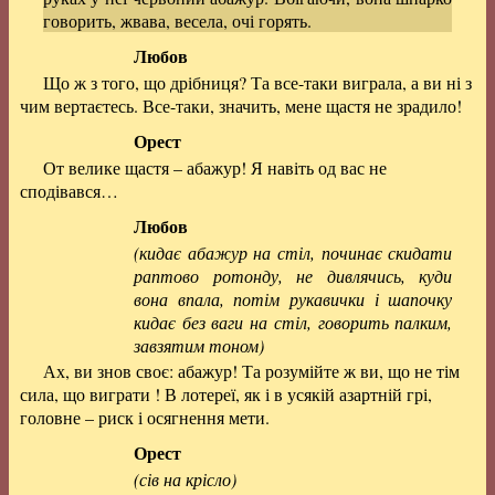
говорить, жвава, весела, очі горять.
Любов
Що ж з того, що дрібниця? Та все-таки виграла, а ви ні з
чим вертаєтесь. Все-таки, значить, мене щастя не зрадило!
Орест
От велике щастя – абажур! Я навіть од вас не
сподівався…
Любов
(кидає абажур на стіл, починає скидати
раптово ротонду, не дивлячись, куди
вона впала, потім рукавички і шапочку
кидає без ваги на стіл, говорить палким,
завзятим тоном)
Ах, ви знов своє: абажур! Та розумійте ж ви, що не тім
сила, що виграти ! В лотереї, як і в усякій азартній грі,
головне – риск і осягнення мети.
Орест
(сів на крісло)