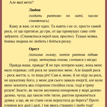
Але якої мети?
Любов
(ходить раптово по хаті, часом
спиняючись)
Кажу ж вам, се все одно. Та навіть і не се, просто самий
риск, от що притягає до гри, от що примушує саму себе
забувати. (
Спиняється перед ним, просто
). Тільки млява,
боязка людина не любить і боїться риску.
Орест
(похилив голову, потім раптом підняв
угору, метнувши очима, схопився з місця)
Правда ваша, правда! Я не про лотерею кажу, вона мене
мало пориває; сей риск не захоплює мене. Але інший риск
– риск життя, о, то інша річ! Сам я, може, й не піду на риск,
не шукатиму його, у мене для сього замало енергії, але коли
мене захопить яка стороння стихійна сила, тоді я трачу
розум! Знаєте, як часом запливеш ненароком у морі далеко-
далеко, чуєш, що хвиля тебе тягне, раптом прокинеться
думка: а що, як не стане сили вернутися до берега? Проте
пливеш все далі і далі, і так якось страшно і любо тоді!