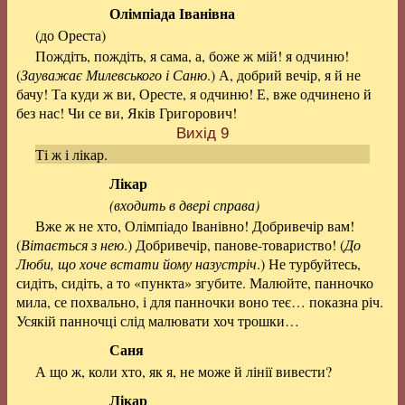
Олімпіада Іванівна
(до Ореста)
Пождіть, пождіть, я сама, а, боже ж мій! я одчиню!
(
Зауважає Милевського і Саню
.) А, добрий вечір, я й не
бачу! Та куди ж ви, Оресте, я одчиню! Е, вже одчинено й
без нас! Чи се ви, Яків Григорович!
Вихід 9
Ті ж і лікар.
Лікар
(входить в двері справа)
Вже ж не хто, Олімпіадо Іванівно! Добривечір вам!
(
Вітається з нею
.) Добривечір, панове-товариство! (
До
Люби, що хоче встати йому назустріч
.) Не турбуйтесь,
сидіть, сидіть, а то «пункта» згубите. Малюйте, панночко
мила, се похвально, і для панночки воно теє… показна річ.
Усякій панночці слід малювати хоч трошки…
Саня
А що ж, коли хто, як я, не може й лінії вивести?
Лікар