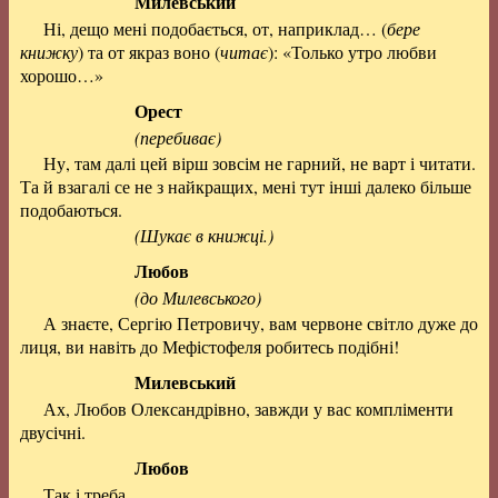
Милевський
Ні, дещо мені подобається, от, наприклад… (
бере
книжку
) та от якраз воно (
читає
): «Только утро любви
хорошо…»
Орест
(перебиває)
Ну, там далі цей вірш зовсім не гарний, не варт і читати.
Та й взагалі се не з найкращих, мені тут інші далеко більше
подобаються.
(Шукає в книжці.)
Любов
(до Милевського)
А знаєте, Сергію Петровичу, вам червоне світло дуже до
лиця, ви навіть до Мефістофеля робитесь подібні!
Милевський
Ах, Любов Олександрівно, завжди у вас компліменти
двусічні.
Любов
Так і треба.