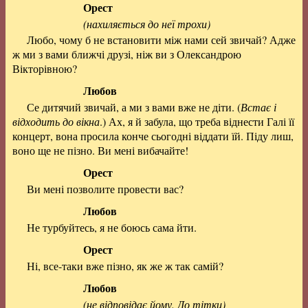
Орест
(нахиляється до неї трохи)
Любо, чому б не встановити між нами сей звичай? Адже
ж ми з вами ближчі друзі, ніж ви з Олександрою
Вікторівною?
Любов
Се дитячий звичай, а ми з вами вже не діти. (
Встає і
відходить до вікна
.) Ах, я й забула, що треба віднести Галі її
концерт, вона просила конче сьогодні віддати їй. Піду лиш,
воно ще не пізно. Ви мені вибачайте!
Орест
Ви мені позволите провести вас?
Любов
Не турбуйтесь, я не боюсь сама йти.
Орест
Ні, все-таки вже пізно, як же ж так самій?
Любов
(не відповідає йому. До тітки)