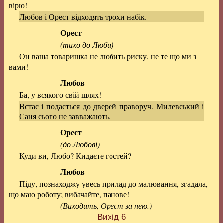
вірю!
Любов і Орест відходять трохи набік.
Орест
(тихо до Люби)
Он ваша товаришка не любить риску, не те що ми з
вами!
Любов
Ба, у всякого свій шлях!
Встає і подається до дверей праворуч. Милевський і
Саня сього не завважають.
Орест
(до Любові)
Куди ви, Любо? Кидаєте гостей?
Любов
Піду, познаходжу увесь прилад до малювання, згадала,
що маю роботу; вибачайте, панове!
(Виходить, Орест за нею.)
Вихід 6