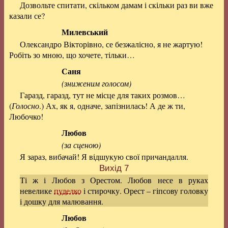
Дозвольте спитати, скільком дамам і скільки раз ви вже
казали се?
Милевський
Олександро Вікторівно, се безжалісно, я не жартую!
Робіть зо мною, що хочете, тільки…
Саня
(зниженим голосом)
Гаразд, гаразд, тут не місце для таких розмов…
(
Голосно
.) Ах, як я, одначе, запізнилась! А де ж ти,
Любочко!
Любов
(за сценою)
Я зараз, вибачай! Я відшукую свої причандалля.
Вихід 7
Ті ж і Любов з Орестом. Любов несе в руках
невелике
пуделко
і стирочку. Орест – гіпсову головку
і дошку для малювання.
Любов