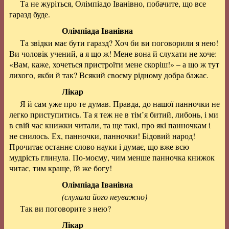
Та не журіться, Олімпіадо Іванівно, побачите, що все
гаразд буде.
Олімпіада Іванівна
Та звідки має бути гаразд? Хоч би ви поговорили я нею!
Ви чоловік учений, а я що ж! Мене вона й слухати не хоче:
«Вам, каже, хочеться пристроїти мене скоріш!» – а що ж тут
лихого, якби й так? Всякий своєму рідному добра бажає.
Лікар
Я й сам уже про те думав. Правда, до нашої панночки не
легко приступитись. Та я теж не в тім’я битий, либонь, і ми
в свій час книжки читали, та ще такі, про які панночкам і
не снилось. Ех, панночки, панночки! Бідовий народ!
Прочитає останнє слово науки і думає, що вже всю
мудрість глинула. По-моєму, чим менше панночка книжок
читає, тим краще, їй же богу!
Олімпіада Іванівна
(слухала його неуважно)
Так ви поговорите з нею?
Лікар