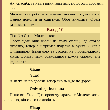
Ах, спасибі, та нам з вами, здається, по дорозі; добраніч,
панове!
Милевський робить загальний поклін і кидається за
Санею помогти їй одягтись. Обоє виходять. Орест
зачиняє за ними.
Вихід 10
Ті ж без Сані і Милевського.
Орест сідає біля Люби на тому стільці, де стояло
пуделко, тепер він тримає пуделко в руках. Лікар з
Олімпіадою Іванівною за столом на протилежному
кінці. Обидві пари розмовляють кожна окремо, але
одночасно.
Лікар
(вслід)
А як же не по дорозі! Тепер скрізь буде по дорозі!
Олімпіада Іванівна
Нащо ви, Якове Григоровичу, дратуєте Милевського
старістю, він сього не любить.
Лікар