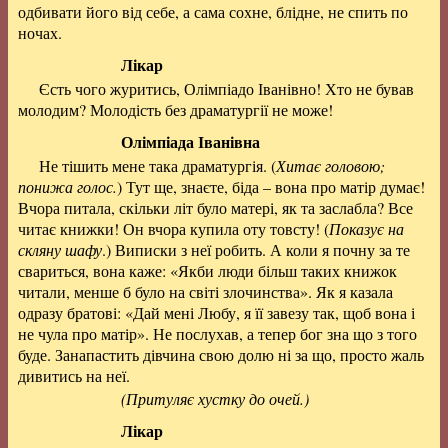
одбивати його від себе, а сама сохне, блідне, не спить по
ночах.
Лікар
Єсть чого журитись, Олімпіадо Іванівно! Хто не бував
молодим? Молодість без драматургії не може!
Олімпіада Іванівна
Не тішить мене така драматургія. (
Хитає головою;
понижа голос.
) Тут ще, знаєте, біда – вона про матір думає!
Вчора питала, скільки літ було матері, як та заслабла? Все
читає книжки! Он вчора купила оту товсту! (
Показує на
скляну шафу
.) Виписки з неї робить. А коли я почну за те
свариться, вона каже: «Якби люди більш таких книжок
читали, менше б було на світі злочинства». Як я казала
одразу братові: «Дай мені Любу, я її завезу так, щоб вона і
не чула про матір». Не послухав, а тепер бог зна що з того
буде. Занапастить дівчина свою долю ні за що, просто жаль
дивитись на неї.
(Притуляє хустку до очей.)
Лікар