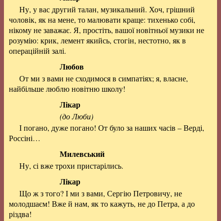
Ну, у вас другий талан, музикальний. Хоч, грішний
чоловік, як на мене, то малювати краще: тихенько собі,
нікому не заважає. Я, простіть, вашої новітньої музики не
розумію: крик, лемент якийсь, стогін, нестотно, як в
операційній залі.
Любов
От ми з вами не сходимося в симпатіях; я, власне,
найбільше люблю новітню школу!
Лікар
(до Люби)
І погано, дуже погано! От було за наших часів – Верді,
Россіні…
Милевський
Ну, сі вже трохи пристарілись.
Лікар
Що ж з того? І ми з вами, Сергію Петровичу, не
молодшаєм! Вже й нам, як то кажуть, не до Петра, а до
різдва!