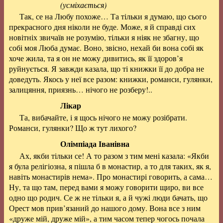
(усміхається)
Так, се на Любу похоже… Та тільки я думаю, що сього
прекрасного дня ніколи не буде. Може, я й справді сих
новітніх звичаїв не розумію, тільки я ніяк не збагну, що
собі моя Люба думає. Воно, звісно, нехай би вона собі як
хоче жила, та я он не можу дивитись, як її здоров’я
руйнується. Я завжди казала, що ті книжки її до добра не
доведуть. Якось у неї все разом: книжки, романси, гулянки,
залицяння, приязнь… нічого не розберу!..
Лікар
Та, вибачайте, і я щось нічого не можу розібрати.
Романси, гулянки? Що ж тут лихого?
Олімпіада Іванівна
Ах, якби тільки се! А то разом з тим мені казала: «Якби
я була релігіозна, я пішла б в монастир, а то для таких, як я,
навіть монастирів нема». Про монастирі говорить, а сама…
Ну, та що там, перед вами я можу говорити щиро, ви все
одно що родич. Се ж не тільки я, а й чужі люди бачать, що
Орест мов прив’язаний до нашого дому. Вона все з ним
«друже мій, друже мій», а тим часом тепер чогось почала