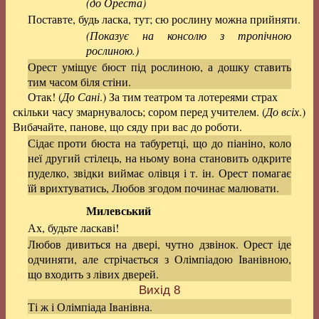
(до Ореста)
Поставте, будь ласка, тут; сю рослину можна прийняти.
(Показує на консолю з тропічною
рослиною.)
Орест уміщує бюст під рослиною, а дошку ставить
тим часом біля стіни.
Отак! (
До Сані
.) За тим театром та лотереями страх
скільки часу змарнувалось; сором перед учителем. (
До всіх
.)
Вибачайте, панове, що сяду при вас до роботи.
Сідає проти бюста на табуретці, що до піаніно, коло
неї другий стілець, на ньому вона становить одкрите
пуделко, звідки виймає олівця і т. ін. Орест помагає
їй врихтуватись, Любов згодом починає малювати.
Милевський
Ах, будьте ласкаві!
Любов дивиться на двері, чутно дзвінок. Орест іде
одчиняти, але стрічається з Олімпіадою Іванівною,
що входить з лівих дверей.
Вихід 8
Ті ж і Олімпіада Іванівна.