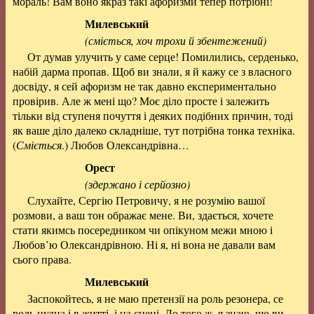
мораль! Вам воно якраз такі афоризми тепер потрібні!
Милевський
(сміється, хоч трохи й збентежений)
От думав улучить у саме серце! Помилились, серденько,
набій дарма пропав. Щоб ви знали, я й кажу се з власного
досвіду, я сей афоризм не так давно експериментально
провірив. Але ж мені що? Моє діло просте і залежить
тільки від ступеня почуття і деяких подібних причин, тоді
як ваше діло далеко складніше, тут потрібна тонка техніка.
(
Сміється
.) Любов Олександрівна…
Орест
(здержано і серйозно)
Слухайте, Сергію Петровичу, я не розумію вашої
розмови, а ваш тон ображає мене. Ви, здається, хочете
стати якимсь посередником чи опікуном межи мною і
Любов’ю Олександрівною. Ні я, ні вона не давали вам
сього права.
Милевський
Заспокойтесь, я не маю претензії на роль резонера, се
роль нудна і в житті, і на сцені. До того ж, я знаю, що ви