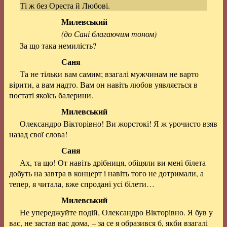
Ті ж без Ореста й Любові.
Милевський
(до Сані благаючим тоном)
За що така немилість?
Саня
Та не тільки вам самим; взагалі мужчинам не варто
вірити, а вам надто. Вам он навіть любов уявляється в
постаті якоїсь балерини.
Милевський
Олександро Вікторівно! Ви жорстокі! Я ж урочисто взяв
назад свої слова!
Саня
Ах, та що! От навіть дрібниця, обіцяли ви мені білета
добуть на завтра в концерт і навіть того не дотримали, а
тепер, я читала, вже спродані усі білети…
Милевський
Не упереджуйте подій, Олександро Вікторівно. Я був у
вас, не застав вас дома, – за се я образився б, якби взагалі