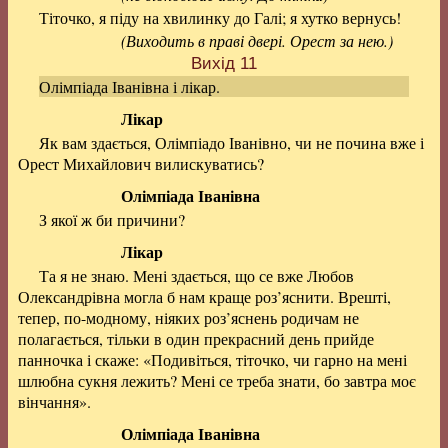
Тіточко, я піду на хвилинку до Галі; я хутко вернусь!
(Виходить в праві двері. Орест за нею.)
Вихід 11
Олімпіада Іванівна і лікар.
Лікар
Як вам здається, Олімпіадо Іванівно, чи не почина вже і
Орест Михайлович вилискуватись?
Олімпіада Іванівна
З якої ж би причини?
Лікар
Та я не знаю. Мені здається, що се вже Любов
Олександрівна могла б нам краще роз’яснити. Врешті,
тепер, по-модному, ніяких роз’яснень родичам не
полагається, тільки в один прекрасний день прийде
панночка і скаже: «Подивіться, тіточко, чи гарно на мені
шлюбна сукня лежить? Мені се треба знати, бо завтра моє
вінчання».
Олімпіада Іванівна