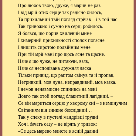
Про любов твою, друже, я марив не раз.
І від мрій отих серце так радісно билось,
Та прихильний твій погляд стрічав – і в той час
Так тривожно і сумно на серці робилось.
Я боявся, що порив хвилевий мине
І химерний прихильності сполох погасне,
І лишить сиротою подвійним мене
При тій мрії-мані про щось ясне та щасне.
Наче я що чуже, не питаючи, взяв,
Наче ся несподівана дружняя ласка
Тільки привид, що раптом свінув та й пропав,
Нетривкий, мов луна, неправдивий, мов казка.
І немов ненавмисне спинивсь на мені
Довго так отой погляд блакитний лагідний, –
Се він мариться серцю у хворому сні – з неминучим
Світанням він зникне безслідний…
Так у спеку в пустелі мандрівці трудні
Хоч і бачать оазу – не вірять у тривок:
«Се десь марево млисте в ясній далині