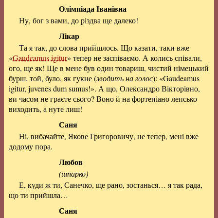
Олімпіада Іванівна
Ну, бог з вами, до різдва ще далеко!
Лікар
Та я так, до слова прийшлось. Що казати, таки вже
«
Gaudeamus igitur
» тепер не заспіваємо. А колись співали,
ого, ще як! Ще в мене був один товариш, чистий німецький
бурш, той, було, як гукне (
зводить на голос
): «Gaudeamus
igitur, juvenes dum sumus!». А що, Олександро Вікторівно,
ви часом не граєте сього? Воно й на фортепіано лепсько
виходить, а нуте лиш!
Саня
Ні, вибачайте, Якове Григоровичу, не тепер, мені вже
додому пора.
Любов
(шпарко)
Е, куди ж ти, Санечко, ще рано, зостанься… я так рада,
що ти прийшла…
Саня