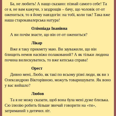
Ба, не любить! А нащо сказано: пізнай самого себе! Та
се я, не вам кажучи, з заздрощів – бачу, що чоловік от-от
ожениться, то я йому навздогін: на тобі, коли так! Така вже
наша старокавалерська натура!
Олімпіада Іванівна
А ви почім знаєте, що він от-от ожениться?
Лікар
Вже я таку прикмету маю. Ви зауважили, що він
блищить немов насвіжо полакований? А як тільки людина
почина вилискуватись, то вже кепська справа!
Орест
Дивно мені, Любо, як такі по всьому різні люди, як ви з
Олександрою Вікторівною, можуть товаришувати. Як воно
у вас вийшло?
Любов
Та я не можу сказати, щоб вона була мені дуже близька.
Сю ілюзію робить більше звичай говорити на «ти»,
затриманий з дитячих літ.