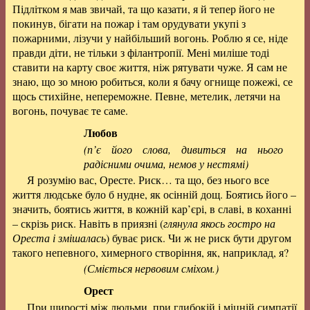
Підлітком я мав звичай, та що казати, я й тепер його не
покинув, бігати на пожар і там орудувати укупі з
пожарними, лізучи у найбільший вогонь. Роблю я се, ніде
правди діти, не тільки з філантропії. Мені миліше тоді
ставити на карту своє життя, ніж рятувати чуже. Я сам не
знаю, що зо мною робиться, коли я бачу огнище пожежі, се
щось стихійне, непереможне. Певне, метелик, летячи на
вогонь, почуває те саме.
Любов
(п’є його слова, дивиться на нього
радісними очима, немов у нестямі)
Я розумію вас, Оресте. Риск… та що, без нього все
життя людське було б нудне, як осінній дощ. Боятись його –
значить, боятись життя, в кожній кар’єрі, в славі, в коханні
– скрізь риск. Навіть в приязні (
глянула якось гостро на
Ореста і змішалась
) буває риск. Чи ж не риск бути другом
такого непевного, химерного створіння, як, наприклад, я?
(Сміється нервовим сміхом.)
Орест
При щирості між людьми, при глибокій і міцній симпатії