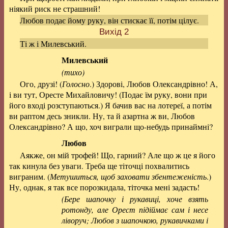
ніякий риск не страшний!
Любов подає йому руку, він стискає її, потім цілує.
Вихід 2
Ті ж і Милевський.
Милевський
(тихо)
Ого, друзі! (
Голосно
.) Здорові, Любов Олександрівно! А,
і ви тут, Оресте Михайловичу! (Подає їм руку, вони при
його вході розступаються.) Я бачив вас на лотереї, а потім
ви раптом десь зникли. Ну, та й азартна ж ви, Любов
Олександрівно? А що, хоч виграли що-небудь принаймні?
Любов
Аякже, он мій трофей! Що, гарний? Але що ж це я його
так кинула без уваги. Треба ще тіточці похвалитись
виграним. (
Метушиться, щоб заховати збентеженість
.)
Ну, однак, я так все порозкидала, тіточка мені задасть!
(Бере шапочку і рукавиці, хоче взять
ротонду, але Орест підіймає сам і несе
ліворуч; Любов з шапочкою, рукавичками і