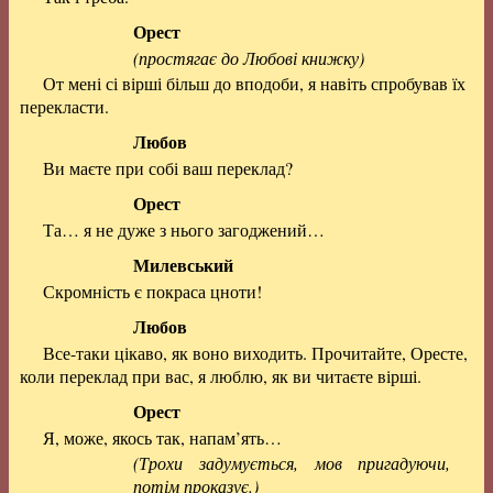
Орест
(простягає до Любові книжку)
От мені сі вірші більш до вподоби, я навіть спробував їх
перекласти.
Любов
Ви маєте при собі ваш переклад?
Орест
Та… я не дуже з нього загоджений…
Милевський
Скромність є покраса цноти!
Любов
Все-таки цікаво, як воно виходить. Прочитайте, Оресте,
коли переклад при вас, я люблю, як ви читаєте вірші.
Орест
Я, може, якось так, напам’ять…
(Трохи задумується, мов пригадуючи,
потім проказує.)