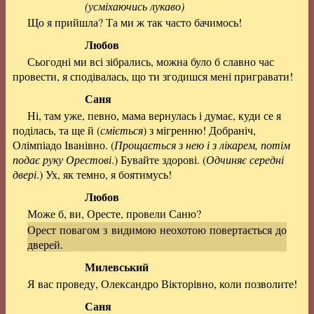
(усміхаючись лукаво)
Що я прийшла? Та ми ж так часто бачимось!
Любов
Сьогодні ми всі зібрались, можна було б славно час
провести, я сподівалась, що ти згодишся мені пригравати!
Саня
Ні, там уже, певно, мама вернулась і думає, куди се я
поділась, та ще й (
сміється
) з мігренню! Добраніч,
Олімпіадо Іванівно. (
Прощається з нею і з лікарем, потім
подає руку Орестові
.) Бувайте здорові. (
Одчиняє середні
двері
.) Ух, як темно, я боятимусь!
Любов
Може б, ви, Оресте, провели Саню?
Орест повагом з видимою неохотою повертається до
дверей.
Милевський
Я вас проведу, Олександро Вікторівно, коли позволите!
Саня