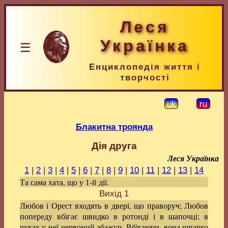
Леся
Українка
☰
Енциклопедія життя і
творчості
uk
ru
Блакитна троянда
Дія друга
Леся Українка
1
|
2
|
3
|
4
|
5
|
6
|
7
|
8
|
9
|
10
|
11
|
12
|
13
|
14
Та сама хата, що у 1-й дії.
Вихід 1
Любов і Орест входять в двері, що праворуч; Любов
попереду вбігає швидко в ротонді і в шапочці; в
руках у неї червоний абажур. Вбігаючи, вона шпарко