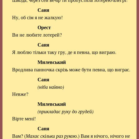
Саня
Ну, об сім я не жалкую!
Орест
Ви не любите лотерей?
Саня
Я люблю тільки таку гру, де я певна, що виграю.
Милевський
Вродлива панночка скрізь може бути певна, що виграє.
Саня
(ніби наївно)
Невже?
Милевський
(прикладає руку до грудей)
Вірте мені!
Саня
Вам? (
Махає скільки раз рукою
.) Вам я нічого, нічого не