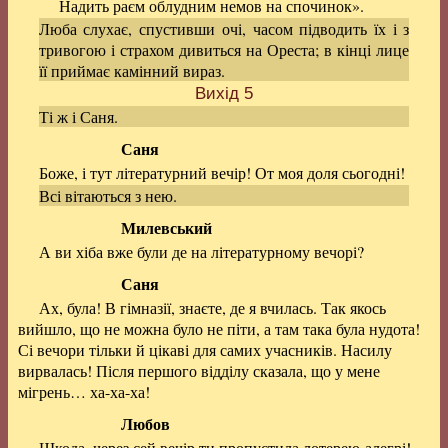
Надить раєм облудним немов на спочинок».
Люба слухає, спустивши очі, часом підводить їх і з
тривогою і страхом дивиться на Ореста; в кінці лице
її приймає камінний вираз.
Вихід 5
Ті ж і Саня.
Саня
Боже, і тут літературний вечір! От моя доля сьогодні!
Всі вітаються з нею.
Милевський
А ви хіба вже були де на літературному вечорі?
Саня
Ах, була! В гімназії, знаєте, де я вчилась. Так якось
вийшло, що не можна було не піти, а там така була нудота!
Сі вечори тільки й цікаві для самих учасників. Насилу
вирвалась! Після першого відділу сказала, що у мене
мігрень… ха-ха-ха!
Любов
Шкода, через сей вечір ти пропустила лотерею-алегрі!