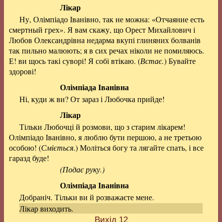
Лікар
Ну, Олімпіадо Іванівно, так не можна: «Отчаяние есть
смертный грех». Я вам скажу, що Орест Михайлович і
Любов Олександрівна недарма вкупі глиняних болванів
так пильно малюють; я в сих речах ніколи не помиляюсь.
Е! ви щось такі суворі! Я собі втікаю. (
Встає.
) Бувайте
здорові!
Олімпіада Іванівна
Ні, куди ж ви? От зараз і Любочка прийде!
Лікар
Тільки Любочці й розмови, що з старим лікарем!
Олімпіадо Іванівно, я люблю бути першою, а не третьою
особою! (
Сміється
.) Моліться богу та лягайте спать, і все
гаразд буде!
(Подає руку.)
Олімпіада Іванівна
Добраніч. Тільки ви й розважаєте мене.
Лікар виходить.
Вихід 12