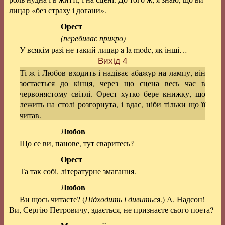
лицар «без страху і догани».
Орест
(перебиває прикро)
У всякім разі не такий лицар a la mode, як інші…
Вихід 4
Ті ж і Любов входить і надіває абажур на лампу, він
зостається до кінця, через що сцена весь час в
червонястому світлі. Орест хутко бере книжку, що
лежить на столі розгорнута, і вдає, ніби тільки що її
читав.
Любов
Що се ви, панове, тут сваритесь?
Орест
Та так собі, літературне змагання.
Любов
Ви щось читаєте? (
Підходить і дивиться
.) А, Надсон!
Ви, Сергію Петровичу, здається, не признаєте сього поета?