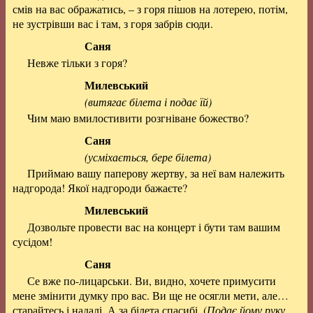
смів на вас ображатись, – з горя пішов на лотерею, потім,
не зустрівши вас і там, з горя забрів сюди.
Саня
Невже тільки з горя?
Милевський
(витягає білета і подає їй)
Чим маю вмилостивити розгніване божество?
Саня
(усміхається, бере білета)
Приймаю вашу паперову жертву, за неї вам належить
надгорода! Якої надгороди бажаєте?
Милевський
Дозвольте провести вас на концерт і бути там вашим
сусідом!
Саня
Се вже по-лицарськи. Ви, видно, хочете примусити
мене змінити думку про вас. Ви ще не осягли мети, але…
старайтесь і надалі. А за білета спасибі. (
Подає йому руку,