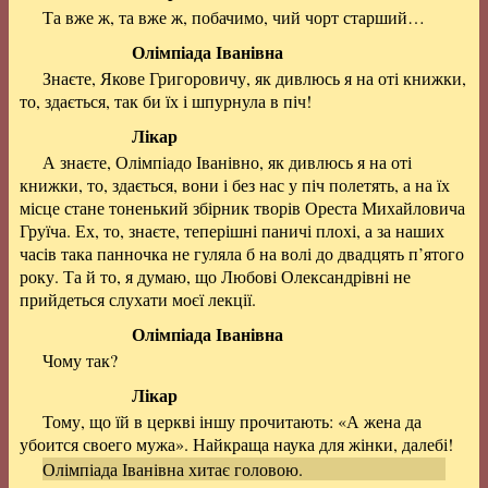
Та вже ж, та вже ж, побачимо, чий чорт старший…
Олімпіада Іванівна
Знаєте, Якове Григоровичу, як дивлюсь я на оті книжки,
то, здається, так би їх і шпурнула в піч!
Лікар
А знаєте, Олімпіадо Іванівно, як дивлюсь я на оті
книжки, то, здається, вони і без нас у піч полетять, а на їх
місце стане тоненький збірник творів Ореста Михайловича
Груїча. Ех, то, знаєте, теперішні паничі плохі, а за наших
часів така панночка не гуляла б на волі до двадцять п’ятого
року. Та й то, я думаю, що Любові Олександрівні не
прийдеться слухати моєї лекції.
Олімпіада Іванівна
Чому так?
Лікар
Тому, що їй в церкві іншу прочитають: «А жена да
убоится своего мужа». Найкраща наука для жінки, далебі!
Олімпіада Іванівна хитає головою.