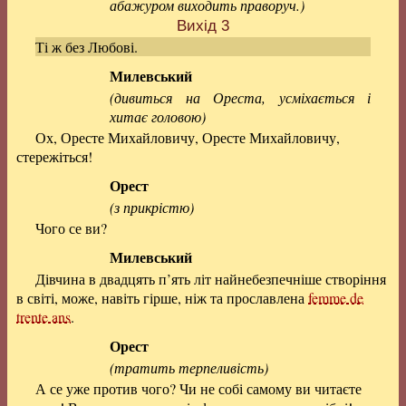
абажуром виходить праворуч.)
Вихід 3
Ті ж без Любові.
Милевський
(дивиться на Ореста, усміхається і
хитає головою)
Ох, Оресте Михайловичу, Оресте Михайловичу,
стережіться!
Орест
(з прикрістю)
Чого се ви?
Милевський
Дівчина в двадцять п’ять літ найнебезпечніше створіння
в світі, може, навіть гірше, ніж та прославлена
femme de
trente ans
.
Орест
(тратить терпеливість)
А се уже против чого? Чи не собі самому ви читаєте