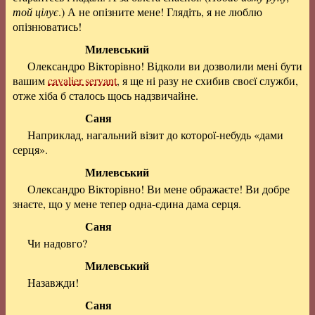
той цілує
.) А не опізните мене! Глядіть, я не люблю
опізнюватись!
Милевський
Олександро Вікторівно! Відколи ви дозволили мені бути
вашим
cavalier servant
, я ще ні разу не схибив своєї служби,
отже хіба б сталось щось надзвичайне.
Саня
Наприклад, нагальний візит до которої-небудь «дами
серця».
Милевський
Олександро Вікторівно! Ви мене ображаєте! Ви добре
знаєте, що у мене тепер одна-єдина дама серця.
Саня
Чи надовго?
Милевський
Назавжди!
Саня