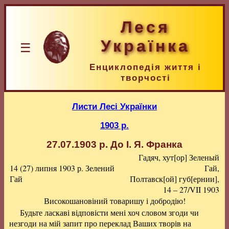
Леся
Українка
☰
Енциклопедія життя і
творчості
Листи Лесі Українки
1903 р.
27.07.1903 р.
До І. Я. Франка
Гадяч, хут[ор] Зеленый
14 (27) липня 1903 р.
Зелений
Гай,
Гай
Полтавск[ой] губ[ернии],
14 – 27/VII 1903
Високошановіний товаришу і добродію!
Будьте ласкаві відповісти мені хоч словом згоди чи
незгоди на мій запит про переклад Ваших творів на