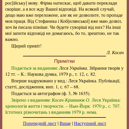
рос[ійську] мову. Фірма натискає, щоб давати переклади
скоріше, а я все жду Вашої відповіді. На всякий случай,
дещо маю вже переложене, але як не дозволите, то пропаде
моя праця. Від Стефаника і Коб[илянської] вже маю дозвіл,
хоч їм писала пізніше. Чи будете суворіші від них? На інші
мої запити відповіді не домагаюсь, бо то, зрештою, не так
важно.
Щирий привіт!
Л. Косач
Примітки
Подається за виданням
:
Леся Українка
. Зібрання творів у
12 тт. – К.: Наукова думка, 1979 р., т. 12, с. 82.
Вперше надруковано у вид.: Леся Українка. Публікації,
статті, дослідження, вип. 1, с. 67 – 68.
Подається за автографом (ф. 3, № 1635).
Звірено з виданням:
Косач-Кривинюк О.
Леся Українка:
хронологія життя і творчости. – Нью-Йорк: 1970 р., с. 707.
Істотних різночитань з виданням 1979 р. нема.
Попередній лист
|
Вище
|
Наступний лист