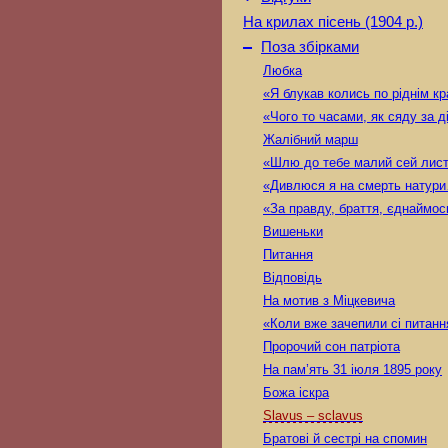
На крилах пісень (1904 р.)
–
Поза збірками
Любка
«Я блукав колись по ріднім 
«Чого то часами, як сяду за 
Жалібний марш
«Шлю до тебе малий сей лис
«Дивлюся я на смерть натур
«За правду, браття, єднаймо
Вишеньки
Питання
Відповідь
На мотив з Міцкевича
«Коли вже зачепили сі питан
Пророчий сон патріота
На пам’ять 31 іюля 1895 року
Божа іскра
Slavus – sclavus
Братові й сестрі на спомин