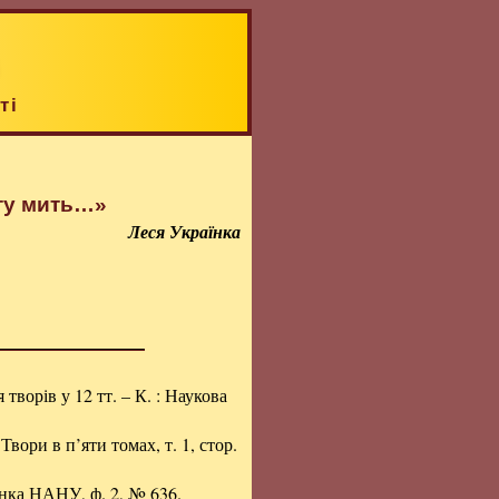
ті
 ту мить…»
Леся Українка
я творів у 12 тт. – К. : Наукова
 Твори в п’яти томах, т. 1, стор.
енка НАНУ, ф. 2, № 636.