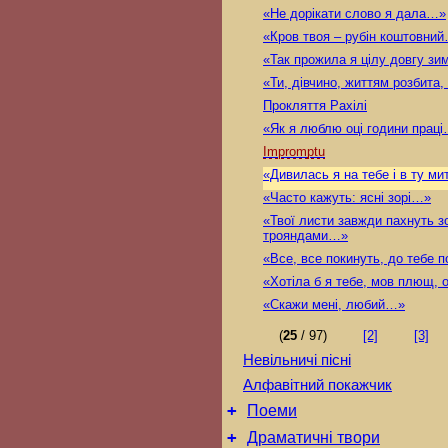
«Не дорікати слово я дала…»
«Кров твоя – рубін коштовни
«Так прожила я цілу довгу з
«Ти, дівчино, життям розбита, 
Прокляття Рахілі
«Як я люблю оці години прац
Impromptu
«Дивилась я на тебе і в ту м
«Часто кажуть: ясні зорі…»
«Твої листи завжди пахнуть з
трояндами…»
«Все, все покинуть, до тебе 
«Хотіла б я тебе, мов плющ,
«Скажи мені, любий…»
(
25
/ 97)
[2]
[3]
Невільничі пісні
Алфавітний покажчик
+
Поеми
+
Драматичні твори