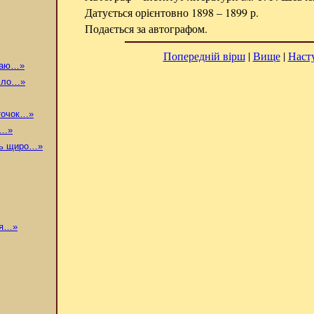
Датується орієнтовно 1898 – 1899 р.
Подається за автографом.
Попередній вірш
|
Вище
|
Наст
краю…»
діло…»
точок…»
и…»
сь щиро…»
ня…»