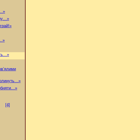
й…»
иму…»
грай!»
і…»
ить…»
ов’ялими
полинуть…»
 обняти…»
[4]