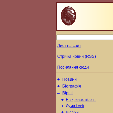
Лист на сайт
Стрічка новин (RSS)
Посилання сюди
+
Новини
+
Біографія
–
Вірші
+
На крилах пісень
+
Думи і мрії
+
Відгуки