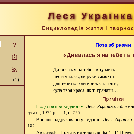
Леся Українка
Енциклопедія життя і творчос
?
Поза збірками
«Дивилась я на тебе і в
Дивилась я на тебе і в ту мить
нестямилась, як руки самохіть
(1)
для тебе почали вінок сплітати, –
була твоя краса, як ті гранати…
Примітки
Подається за виданням
:
Леся Українка
. Зібранн
думка, 1975 р., т. 1, с. 255.
Вперше надруковано у виданні:
Леся Українка
.
182.
Автограф – Інститут літератури ім. Т. Г. Шевч