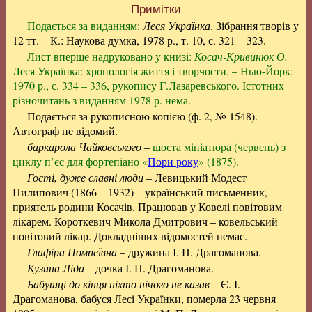
Примітки
Подається за виданням
:
Леся Українка
. Зібрання творів у
12 тт. – К.: Наукова думка, 1978 р., т. 10, с. 321 – 323.
Лист вперше надруковано у книзі:
Косач-Кривинюк О.
Леся Українка: хронологія життя і творчости. – Нью-Йорк:
1970 р., с. 334 – 336, рукопису Г.Лазаревського. Істотних
різночитань з виданням 1978 р. нема.
Подається за рукописною копією (ф. 2, № 1548).
Автограф не відомий.
баркарола Чайковського
–
шоста мініатюра (червень) з
циклу п’єс для фортепіано «
Пори року
» (1875).
Гості, дуже славні люди
– Левицький Модест
Пилипович (1866 – 1932) – український письменник,
приятель родини Косачів. Працював у Ковелі повітовим
лікарем. Короткевич Микола Дмитрович – ковельський
повітовий лікар. Докладніших відомостей немає.
Глафіра Помпеївна
– дружина І. П. Драгоманова.
Кузина Ліда
– дочка І. П. Драгоманова.
Бабушці до кінця ніхто нічого не казав
– Є. І.
Драгоманова, бабуся Лесі Українки, померла 23 червня