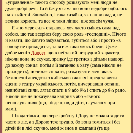
«управлення» такого способу розказують мені люди не
дуже добрі речі. Та й бачу я сама що воно недобре одбилось
на хазяйстві. Звичайно, і така хазяйка, як наприклад я, не
велика користь, та все ж таки ліпше, ніж зовсім чужа.
Я «по мере сил» стараюсь, хоч часто сміюсь сама над
собою, що так всерйоз беру свою роль «господині». Нічого
й казати, що багато забувається, губиться або і просто «в
голову не приходить», та все ж таки якось бреде. Дуже
добре мені з
Дорою
, що в неї такий нетрудний характер,
ніколи вона не скучає, зранку іде гратися з дітьми надворі
до заходу сонця, потім я її заганяю в хату (сама ніколи не
приходить), починає співати, розказувати мені якісь
безконечні анекдоти з київського життя і представляти
сцени з театру українського, потім, вичерпавши останні
невибігані сили, лягає спати в 9 або 9½ і спить до 8½ рано.
Ніколи ще не показувала капризів або «явного
непослушания» (що, нігде правди діти, случалося при
мамі).
Шкода тільки, що через роботу і Дору не можна ходити
часто в ліс, а з Дорою теж трудно, бо вона томиться і без
дітей їй в лісі скучно, мені ж знов в компанії (та ще