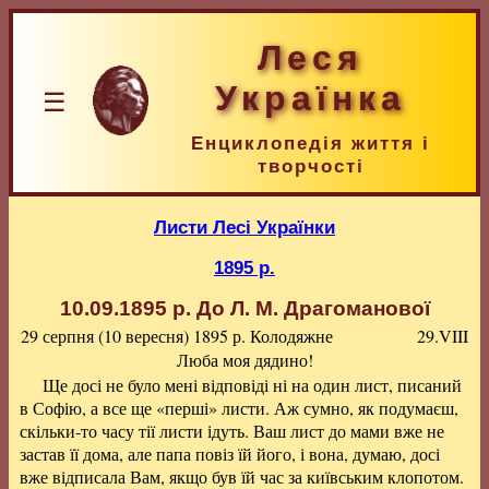
Леся
Українка
☰
Енциклопедія життя і
творчості
Листи Лесі Українки
1895 р.
10.09.1895 р.
До Л. М. Драгоманової
29 серпня (10 вересня) 1895 р.
Колодяжне
29.VIII
Люба моя дядино!
Ще досі не було мені відповіді ні на один лист, писаний
в Софію, а все ще «перші» листи. Аж сумно, як подумаєш,
скільки-то часу тії листи ідуть. Ваш лист до мами вже не
застав її дома, але папа повіз їй його, і вона, думаю, досі
вже відписала Вам, якщо був їй час за київським клопотом.