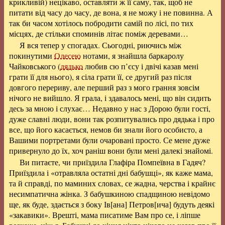
крикливій) нецікаво, оставляти ж її саму, так, щоб не
питати від часу до часу, де вона, я не можу і не повинна. А
так би часом хотілось побродити самій по лісі, по тих
місцях, де стільки споминів літає поміж деревами…
Я вся тепер у спогадах. Сьогодні, риючись між
покинутими
Олесею
нотами, я знайшла баркаролу
Чайковського (
дядько
любив сю п’єсу і двічі казав мені
грати її для нього), я сіла грати її, се другий раз після
довгого перериву, але перший раз з мого грання зовсім
нічого не вийшло. Я грала, і здавалось мені, що він сидить
десь за мною і слухає… Недавно у нас з Дорою були гості,
дуже славні люди, вони так розпитувались про дядька і про
все, що його касається, немов би знали його особисто, а
Вашими портретами були очаровані просто. Се мене дуже
привернуло до їх, хоч раніш вони були мені далекі знайомі.
Ви питаєте, чи приїздила Глафіра Помпеївна в Гадяч?
Приїздила і «отравляла остатні дні бабушці», як каже мама,
та й справді, по маминих словах, се жадна, черства і крайнє
несимпатична жінка. З бабушкиною спадщиною невідомо
ще, як буде, здається з боку Ів[ана] Петров[ича] будуть деякі
«закавики». Врешті, мама писатиме Вам про се, і ліпше