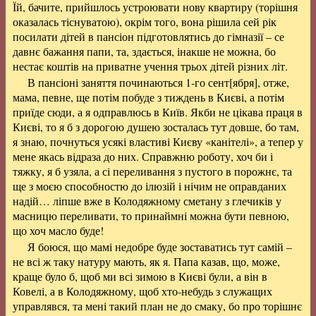
Їй, бачите, прийшлось устроювати нову квартиру (торішня
оказалась тіснуватою), окрім того, вона рішила сей рік
посилати дітей в пансіон підготовлятись до гімназії – се
давнє бажання папи, та, здається, інакше не можна, бо
нестає коштів на приватне учення трьох дітей різних літ.
В пансіоні заняття починаються 1-го сент[ября], отже,
мама, певне, ще потім побуде з тиждень в Києві, а потім
приїде сюди, а я одправлюсь в Київ. Якби не цікава праця в
Києві, то я б з дорогою душею зосталась тут довше, бо там,
я знаю, почнуться усякі властиві Києву «канітелі», а тепер у
мене якась відраза до них. Справжню роботу, хоч би і
тяжку, я б узяла, а сі переливання з пустого в порожнє, та
ще з моєю способностю до ілюзій і нічим не оправданих
надій… ліпше вже в Колодяжному сметану з глечиків у
масницю переливати, то принаймні можна бути певною,
що хоч масло буде!
Я боюся, що мамі недобре буде зоставатись тут самій –
не всі ж таку натуру мають, як я. Папа казав, що, може,
краще було б, щоб ми всі зимою в Києві були, а він в
Ковелі, а в Колодяжному, щоб хто-небудь з служащих
управлявся, та мені такий план не до смаку, бо про торішнє