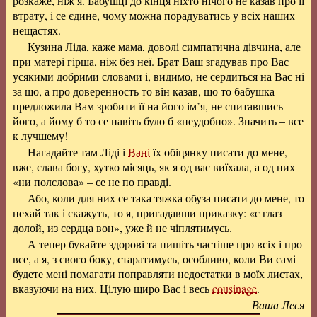
розкаже, ніж я. Бабушці до кінця ніхто нічого не казав про її
втрату, і се єдине, чому можна порадуватись у всіх наших
нещастях.
Кузина Ліда, каже мама, доволі симпатична дівчина, але
при матері гірша, ніж без неї. Брат Ваш згадував про Вас
усякими добрими словами і, видимо, не сердиться на Вас ні
за що, а про доверенность то він казав, що то бабушка
предложила Вам зробити її на його ім’я, не спитавшись
його, а йому б то се навіть було б «неудобно». Значить – все
к лучшему!
Нагадайте там Ліді і
Вані
їх обіцянку писати до мене,
вже, слава богу, хутко місяць, як я од вас виїхала, а од них
«ни полслова» – се не по правді.
Або, коли для них се така тяжка обуза писати до мене, то
нехай так і скажуть, то я, пригадавши приказку: «с глаз
долой, из сердца вон», уже й не чіплятимусь.
А тепер бувайте здорові та пишіть частіше про всіх і про
все, а я, з свого боку, старатимусь, особливо, коли Ви самі
будете мені помагати поправляти недостатки в моїх листах,
вказуючи на них. Цілую щиро Вас і весь
cousinage
.
Ваша Леся