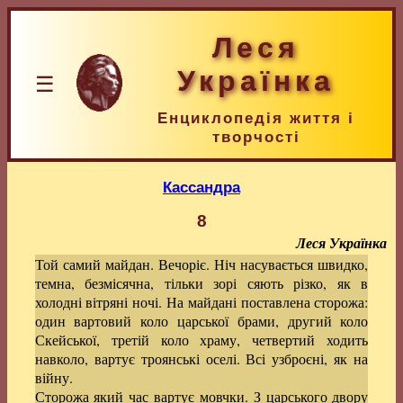
Леся
Українка
☰
Енциклопедія життя і
творчості
Кассандра
8
Леся Українка
Той самий майдан. Вечоріє. Ніч насувається швидко,
темна, безмісячна, тільки зорі сяють різко, як в
холодні вітряні ночі. На майдані поставлена сторожа:
один вартовий коло царської брами, другий коло
Скейської, третій коло храму, четвертий ходить
навколо, вартує троянські оселі. Всі узброєні, як на
війну.
Сторожа який час вартує мовчки. З царського двору