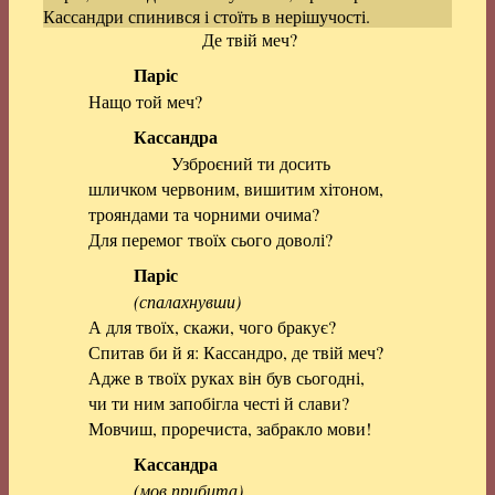
Кассандри спинився і стоїть в нерішучості.
Де твій меч?
Паріс
Нащо той меч?
Кассандра
Узброєний ти досить
шличком червоним, вишитим хітоном,
трояндами та чорними очима?
Для перемог твоїх сього доволі?
Паріс
(спалахнувши)
А для твоїх, скажи, чого бракує?
Спитав би й я: Кассандро, де твій меч?
Адже в твоїх руках він був сьогодні,
чи ти ним запобігла честі й слави?
Мовчиш, проречиста, забракло мови!
Кассандра
(мов прибита)