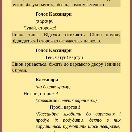
чутно відгуки музик, пісень, гомону веселого.
Голос Кассандри
(з храму)
Чувай, стороже!
Повна тиша. Відгуки затихають. Сінон помалу
підводиться і сторожко оглядається навколо.
Голос Кассандри
Гей, чатуй! вартуй!
Сінон зривається, біжить до царського двору і зникає
в брамі.
Кассандра
(на дверях храму)
Не спи, стороже!
(Завважає сплячих вартових.)
Пробі, вартові!
(Кассандра зіходить до вартових і
пробує їх побудити, дехто з них
ворушиться, бурмотить щось невиразне,