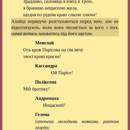
Зрадливо, силоміць я взята в Трою,
я бранкою нещасною жила,
щодня по ріднім краю сльози ллючи!
Ахейці нерішучо розступаються перед нею, але не
відштовхують, коли вона чіпляється за кого з них,
намагаючись заховатись під його щитом.
Менелай
Ось кров Парісова на сім мечі
твоєї крові прагне!
Кассандра
Ой Парісе!
Поліксена
Мій братику!
Андромаха
Нещасний!
Гелена
(оточена молодими вояками; раптом
згорда)