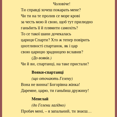
Чоловіче!
Ти справді хочеш покарать мене?
Чи ти на те пролив се море крові
за честь мою й свою, щоб тут прилюдно
ганьбить її й плямити самохіть?
То се такої шани дочекалась
цариця Спарти? Хто ж тепер повірить
цнотливості спартанок, як і цар
свою царицю зрадницею вславив?
(До вояків.)
Чи й ви, спартанці, на таке пристали?
Вояки-спартанці
(що оточають Гелену)
Вона не винна! Богорівна жінка!
Даремне, царю, ти ганьбиш дружину!
Менелай
(до Гелени лагідно)
Пробач мені, – я запальний, ти знаєш…