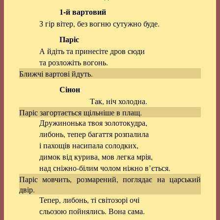
1-й вартовий
З гір вітер, без вогню сутужно буде.
Паріс
А йдіть та принесіте дров сюди
та розложіть вогонь.
Ближчі вартові йдуть.
Сінон
Так, ніч холодна.
Паріс загортається щільніше в плащ.
Дружинонька твоя золотокудра,
либонь, тепер багаття розпалила
і пахощів насипала солодких,
димок від курива, мов легка мрія,
над сніжно-білим чолом ніжно в’ється.
Паріс мовчить, розмарений, поглядає на царський
двір.
Тепер, либонь, ті світозорі очі
сльозою пойнялись. Вона сама.