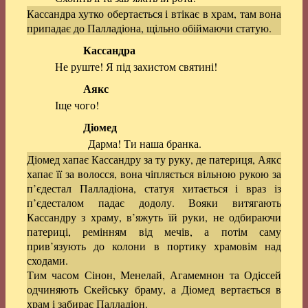
Кассандра хутко обертається і втікає в храм, там вона
припадає до Палладіона, щільно обіймаючи статую.
Кассандра
Не руште! Я під захистом святині!
Аякс
Іще чого!
Діомед
Дарма! Ти наша бранка.
Діомед хапає Кассандру за ту руку, де патериця, Аякс
хапає її за волосся, вона чіпляється вільною рукою за
п’єдестал Палладіона, статуя хитається і враз із
п’єдесталом падає додолу. Вояки витягають
Кассандру з храму, в’яжуть їй руки, не одбираючи
патериці, ремінням від мечів, а потім саму
прив’язують до колони в портику храмовім над
сходами.
Тим часом Сінон, Менелай, Агамемнон та Одіссей
одчиняють Скейську браму, а Діомед вертається в
храм і забирає Палладіон.