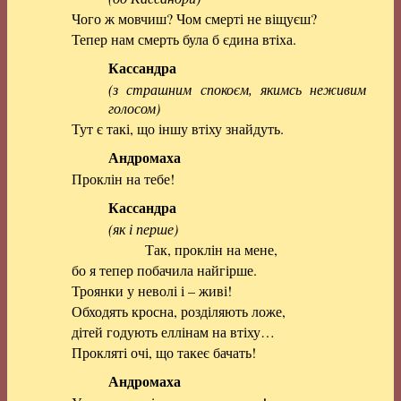
Чого ж мовчиш? Чом смерті не віщуєш?
Тепер нам смерть була б єдина втіха.
Кассандра
(з страшним спокоєм, якимсь неживим
голосом)
Тут є такі, що іншу втіху знайдуть.
Андромаха
Проклін на тебе!
Кассандра
(як і перше)
Так, проклін на мене,
бо я тепер побачила найгірше.
Троянки у неволі і – живі!
Обходять кросна, розділяють ложе,
дітей годують еллінам на втіху…
Прокляті очі, що такеє бачать!
Андромаха