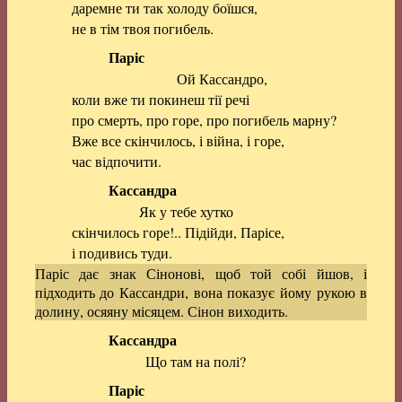
даремне ти так холоду боїшся,
не в тім твоя погибель.
Паріс
Ой Кассандро,
коли вже ти покинеш тії речі
про смерть, про горе, про погибель марну?
Вже все скінчилось, і війна, і горе,
час відпочити.
Кассандра
Як у тебе хутко
скінчилось горе!.. Підійди, Парісе,
і подивись туди.
Паріс дає знак Сінонові, щоб той собі йшов, і
підходить до Кассандри, вона показує йому рукою в
долину, осяяну місяцем. Сінон виходить.
Кассандра
Що там на полі?
Паріс