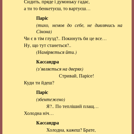
Сидить, пряде і думоньку гадає,
а ти то бенкетуєш, то вартуєш…
Паріс
(тихо, немов до себе, не дивлячись на
Сінона)
Чи є в тім глузд?.. Покинуть би це все…
Ну, що тут станеться?..
(Наміряється йти.)
Кассандра
(з’являється на дверях)
Стривай, Парісе!
Куди ти йдеш?
Паріс
(збентежено)
Я?.. По тепліший плащ…
Холодна ніч…
Кассандра
Холодна, кажеш? Брате,