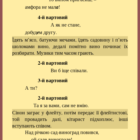
амфора не мал
а
!
4-й вартовий
А як не стане,
добуд
е
м другу.
Їдять м’ясо, батуючи мечами, їдять садовину і п’ють
шоломами вино, дедалі помітно вино починає їх
розбирати. Музики тим часом грають.
2-й вартовий
Ви б іще співали.
3-й вартовий
А ти?
2-й вартовий
Та я за вами, сам не вмію.
Сінон заграє у флейту, потім передає її флейтистові,
той провадить далі, кітарист підхоплює, інші
вступають співом.
Над річкою сад-виноград повився,
ой саде-винограде!