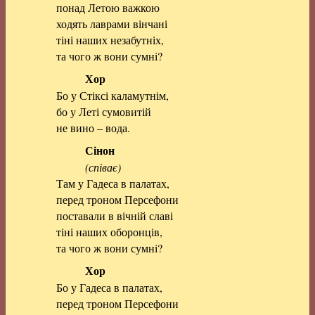
понад Летою важкою
ходять лаврами вінчані
тіні наших незабутніх,
та чого ж вони сумні?
Хор
Бо у Стіксі каламутнім,
бо у Леті сумовитій
не вино – вода.
Сінон
(співає)
Там у Гадеса в палатах,
перед троном Персефони
поставали в вічній славі
тіні наших оборонців,
та чого ж вони сумні?
Хор
Бо у Гадеса в палатах,
перед троном Персефони