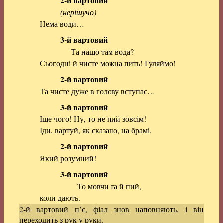
2-й вартовий
(нерішучо)
Нема води…
3-й вартовий
Та нащо там вода?
Сьогодні й чисте можна пить! Гуляймо!
2-й вартовий
Та чисте дуже в голову вступає…
3-й вартовий
Іще чого! Ну, то не пий зовсім!
Іди, вартуй, як сказано, на брамі.
2-й вартовий
Який розумний!
3-й вартовий
То мовчи та й пий,
коли дають.
2-й вартовий п’є, фіал знов наповняють, і він
переходить з рук у руки.