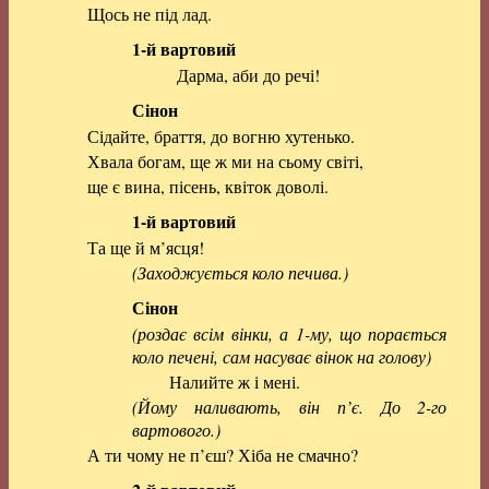
Щось не під лад.
1-й вартовий
Дарма, аби до речі!
Сінон
Сідайте, браття, до вогню хутенько.
Хвала богам, ще ж ми на сьому світі,
ще є вина, пісень, квіток доволі.
1-й вартовий
Та ще й м’ясця!
(Заходжується коло печива.)
Сінон
(роздає всім вінки, а 1-му, що порається
коло печені, сам насуває вінок на голову)
Налийте ж і мені.
(Йому наливають, він п’є. До 2-го
вартового.)
А ти чому не п’єш? Хіба не смачно?