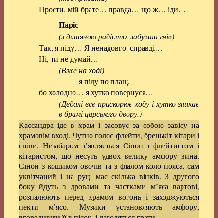
Прости, мій брате… правда… що ж… іди…
Паріс
(з дитячою радістю, забувши гнів)
Так, я піду… Я ненадовго, справді…
Ні, ти не думай…
(Вже на ході)
я піду по плащ,
бо холодно… я хутко повернуся…
(Дедалі все прискорює ходу і хутко зникає
в брамі царського двору.)
Кассандра іде в храм і засовує за собою завісу на
храмовім вході. Чутно голос флейти, бренькіт кітари і
співи. Незабаром з’являється Сінон з флейтистом і
кітаристом, що несуть удвох велику амфору вина.
Сінон з кошиком овочів та з фіалом коло пояса, сам
уквітчаний і на руці має скілька вінків. З другого
боку йдуть з дровами та частками м’яса вартові,
розпалюють перед храмом вогонь і заходжуються
пекти м’ясо. Музики установляють амфору,
вгородивши її в пісок, і лагодяться грати.