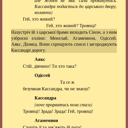
але жоден не має сили прокинутись.
Кассандра подається до царського двору,
волаючи)
Гей, хто живий?
Гей, хто живий? Троянці!
Назустріч їй з царської брами виходить Сінон, а з ним
узброєні елліни: Менелай, Агамемнон, Одіссей,
Аякс, Діомед. Вони схрещують списи і загороджують
Кассандрі дорогу.
Аякс
Стій, дівчино! Ти хто така?
Одіссей
Та се ж
безумная Кассандра, чи не знаєш?
Кассандра
(хоче прорватись поза списи)
Троянці! Зрада! Зрада! Гей, троянці!
Агамемнон
Схопіть її та зав’яжіть їй рота!