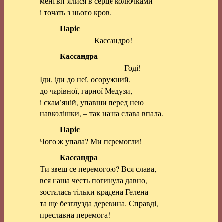
мені вп’ялися в серце колючками
і точать з нього кров.
Паріс
Кассандро!
Кассандра
Годі!
Іди, іди до неї, осоружний,
до чарівної, гарної Медузи,
і скам’яній, упавши перед нею
навколішки, – так наша слава впала.
Паріс
Чого ж упала? Ми перемогли!
Кассандра
Ти звеш се перемогою? Вся слава,
вся наша честь погинула давно,
зосталась тільки крадена Гелена
та ще безглузда деревина. Справді,
преславна перемога!