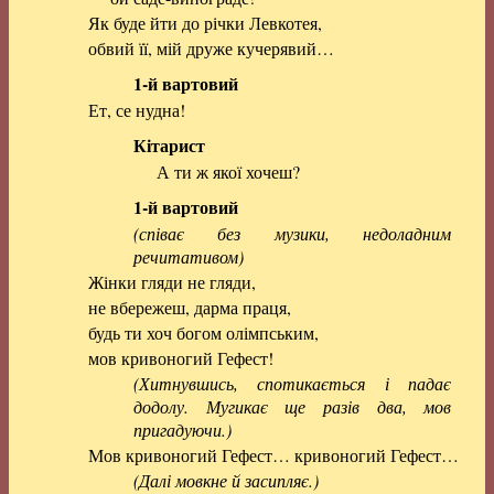
Як буде йти до річки Левкотея,
обвий її, мій друже кучерявий…
1-й вартовий
Ет, се нудна!
Кітарист
А ти ж якої хочеш?
1-й вартовий
(співає без музики, недоладним
речитативом)
Жінки гляди не гляди,
не вбережеш, дарма праця,
будь ти хоч богом олімпським,
мов кривоногий Гефест!
(Хитнувшись, спотикається і падає
додолу. Мугикає ще разів два, мов
пригадуючи.)
Мов кривоногий Гефест… кривоногий Гефест…
(Далі мовкне й засипляє.)