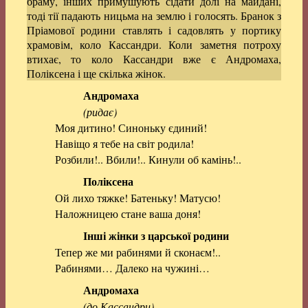
браму, інших примушують сідати долі на майдані,
тоді тії падають ницьма на землю і голосять. Бранок з
Пріамової родини ставлять і садовлять у портику
храмовім, коло Кассандри. Коли заметня потроху
втихає, то коло Кассандри вже є Андромаха,
Поліксена і ще скілька жінок.
Андромаха
(ридає)
Моя дитино! Синоньку єдиний!
Навіщо я тебе на світ родила!
Розбили!.. Вбили!.. Кинули об камінь!..
Поліксена
Ой лихо тяжке! Батеньку! Матусю!
Наложницею стане ваша доня!
Інші жінки з царської родини
Тепер же ми рабинями й сконаєм!..
Рабинями… Далеко на чужині…
Андромаха
(до Кассандри)