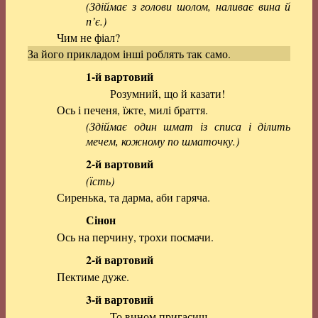
(Здіймає з голови шолом, наливає вина й
п’є.)
Чим не фіал?
За його прикладом інші роблять так само.
1-й вартовий
Розумний, що й казати!
Ось і печеня, їжте, милі браття.
(Здіймає один шмат із списа і ділить
мечем, кожному по шматочку.)
2-й вартовий
(їсть)
Сиренька, та дарма, аби гаряча.
Сінон
Ось на перчину, трохи посмачи.
2-й вартовий
Пектиме дуже.
3-й вартовий
То вином пригасиш, –