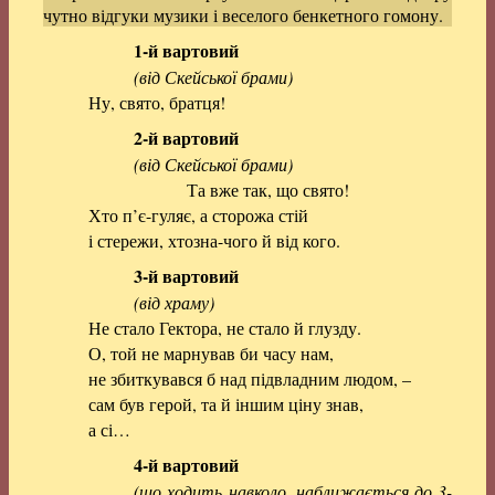
чутно відгуки музики і веселого бенкетного гомону.
1-й вартовий
(від Скейської брами)
Ну, свято, братця!
2-й вартовий
(від Скейської брами)
Та вже так, що свято!
Хто п’є-гуляє, а сторожа стій
і стережи, хтозна-чого й від кого.
3-й вартовий
(від храму)
Не стало Гектора, не стало й глузду.
О, той не марнував би часу нам,
не збиткувався б над підвладним людом, –
сам був герой, та й іншим ціну знав,
а сі…
4-й вартовий
(що ходить навколо, наближається до 3-