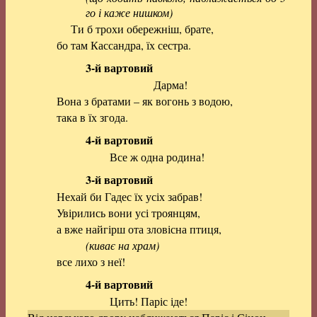
го і каже нишком)
Ти б трохи обережніш, брате,
бо там Кассандра, їх сестра.
3-й вартовий
Дарма!
Вона з братами – як вогонь з водою,
така в їх згода.
4-й вартовий
Все ж одна родина!
3-й вартовий
Нехай би Гадес їх усіх забрав!
Увірились вони усі троянцям,
а вже найгірш ота зловісна птиця,
(киває на храм)
все лихо з неї!
4-й вартовий
Цить! Паріс іде!