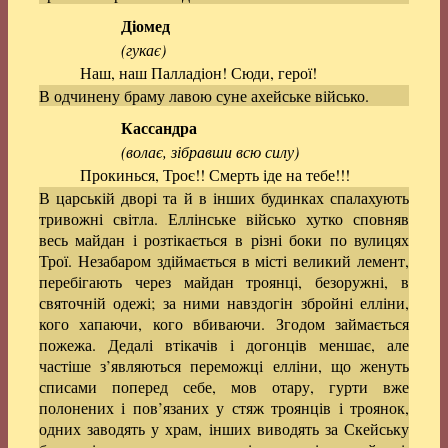
Діомед
(гукає)
Наш, наш Палладіон! Сюди, герої!
В одчинену браму лавою суне ахейське військо.
Кассандра
(волає, зібравши всю силу)
Прокинься, Троє!! Смерть іде на тебе!!!
В царській дворі та й в інших будинках спалахують
тривожні світла. Еллінське військо хутко сповняв
весь майдан і розтікається в різні боки по вулицях
Трої. Незабаром здіймається в місті великий лемент,
перебігають через майдан троянці, безоружні, в
святочній одежі; за ними навздогін збройні елліни,
кого хапаючи, кого вбиваючи. Згодом займається
пожежа. Дедалі втікачів і догонців меншає, але
частіше з’являються переможці елліни, що женуть
списами поперед себе, мов отару, гурти вже
полонених і пов’язаних у стяж троянців і троянок,
одних заводять у храм, інших виводять за Скейську