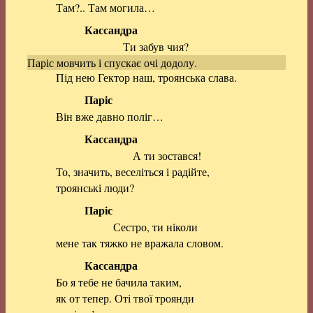
Там?.. Там могила…
Кассандра
Ти забув чия?
Паріс мовчить і спускає очі додолу.
Під нею Гектор наш, троянська слава.
Паріс
Він вже давно поліг…
Кассандра
А ти зостався!
То, значить, веселіться і радійте,
троянські люди?
Паріс
Сестро, ти ніколи
мене так тяжко не вражала словом.
Кассандра
Бо я тебе не бачила таким,
як от тепер. Оті твої троянди