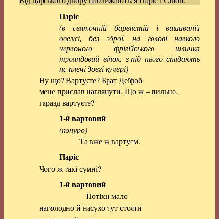
Від царського двору наближаються Паріс і Сінон.
Паріс
(в святочній барвистій і вишиваній
одежі, без зброї, на голові навколо
червоного фрігійського шличка
трояндовий вінок, з-під нього спадають
на плечі довгі кучері)
Ну що? Вартуєте? Брат Деїфоб
мене прислав наглянути. Що ж – пильно,
гаразд вартуєте?
1-й вартовий
(понуро)
Та вже ж вартуєм.
Паріс
Чого ж такі сумні?
1-й вартовий
Потіхи мало
наг
о
лодно й насухо тут стояти