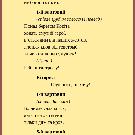
не бринять пісні.
1-й вартовий
(співає грубим голосом і невлад)
Понад берегом Кокіта
ходять смутнії герої,
в’ється дим від наших жертов,
ллється кров від гекатомб,
та чого ж вони сумують?
(Гукає.)
Гей, антистрофу!
Кітарист
Одчепись, не хочу!
1-й вартовий
(співає далі сам)
Бо немає сала-м’яса,
ані ситого стегенця,
тільки дим та кров.
5-й вартовий