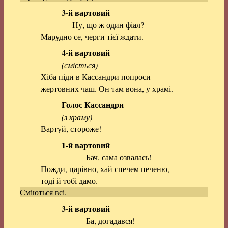
3-й вартовий
Ну, що ж один фіал?
Марудно се, черги тієї ждати.
4-й вартовий
(сміється)
Хіба піди в Кассандри попроси
жертовних чаш. Он там вона, у храмі.
Голос Кассандри
(з храму)
Вартуй, стороже!
1-й вартовий
Бач, сама озвалась!
Пожди, царівно, хай спечем печеню,
тоді й тобі дамо.
Сміються всі.
3-й вартовий
Ба, догадався!