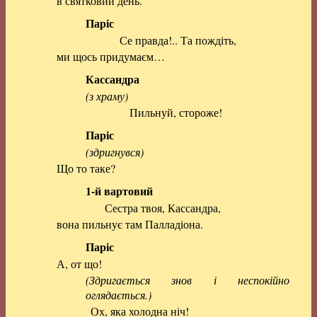
в святковий день.
Паріс
Се правда!.. Та пождіть,
ми щось придумаєм…
Кассандра
(з храму)
Пильнуй, стороже!
Паріс
(здригнувся)
Що то таке?
1-й вартовий
Сестра твоя, Кассандра,
вона пильнує там Палладіона.
Паріс
А, от що!
(Здригається знов і неспокійно
оглядається.)
Ох, яка холодна ніч!