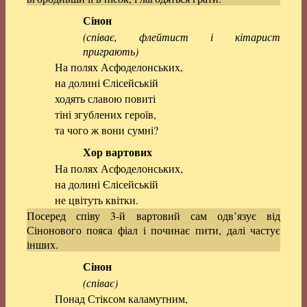
Сінон
(співає, флейтист і кітарист
приграють)
На полях Асфоделонських,
на долині Єлісейській
ходять славою повиті
тіні згублених героїв,
та чого ж вони сумні?
Хор вартових
На полях Асфоделонських,
на долині Єлісейській
не цвітуть квітки.
Посеред співу 3-й вартовий сам одв’язує від
Сінонового пояса фіал і починає пити, далі частує
інших.
Сінон
(співає)
Понад Стіксом каламутним,