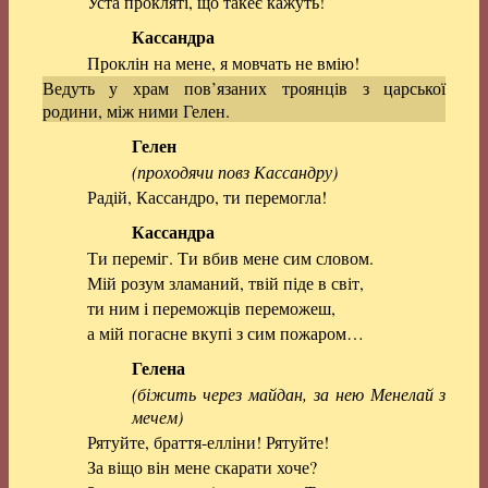
Уста прокляті, що такеє кажуть!
Кассандра
Проклін на мене, я мовчать не вмію!
Ведуть у храм пов’язаних троянців з царської
родини, між ними Гелен.
Гелен
(проходячи повз Кассандру)
Радій, Кассандро, ти перемогла!
Кассандра
Ти переміг. Ти вбив мене сим словом.
Мій розум зламаний, твій піде в світ,
ти ним і переможців переможеш,
а мій погасне вкупі з сим пожаром…
Гелена
(біжить через майдан, за нею Менелай з
мечем)
Рятуйте, браття-елліни! Рятуйте!
За віщо він мене скарати хоче?