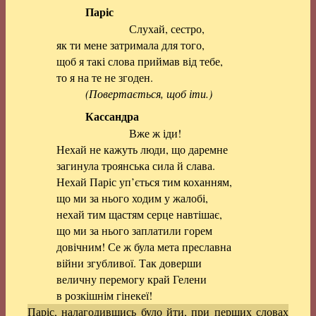
Паріс
Слухай, сестро,
як ти мене затримала для того,
щоб я такі слова приймав від тебе,
то я на те не згоден.
(Повертається, щоб іти.)
Кассандра
Вже ж іди!
Нехай не кажуть люди, що даремне
загинула троянська сила й слава.
Нехай Паріс уп’ється тим коханням,
що ми за нього ходим у жалобі,
нехай тим щастям серце навтішає,
що ми за нього заплатили горем
довічним! Се ж була мета преславна
війни згубливої. Так доверши
величну перемогу край Гелени
в розкішнім гінекеї!
Паріс, налагодившись було йти, при перших словах