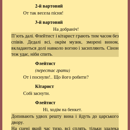
2-й вартовий
От так весела пісня!
3-й вартовий
На добраніч!
П’ють далі. Флейтист і кітарист грають тим часом без
співів. Дедалі всі, окрім музик, зморені вином,
вкладаються долі навколо вогню і засипляють. Сінон
теж удає, ніби спить.
Флейтист
(перестає грати)
От і поснули!.. Що його робити?
Кітарист
Собі заснути.
Флейтист
Ні, ходім на бенкет.
Допивають удвох решту вина і йдуть до царського
двору.
На сцені який час тихо, всі сплять, тільки здалека