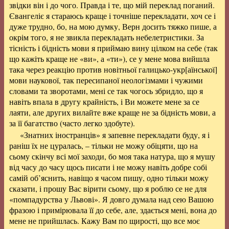
звідки він і до чого. Правда і те, що мій переклад поганий.
Євангеліє я стараюсь краще і точніше перекладати, хоч се і
дуже трудно, бо, на мою думку, Верн досить тяжко пише, а
окрім того, я не звикла перекладать небелетристики. За
тісність і бідність мови я приймаю вину цілком на себе (так
що кажіть краще не «ви», а «ти»), се у мене мова вийшла
така через реакцію против новітньої галицько-укр[аїнської]
мови наукової, так пересипаної неологізмами і чужими
словами та зворотами, мені се так чогось збридло, що я
навіть впала в другу крайність, і Ви можете мене за се
лаяти, але других вилайте вже краще не за бідність мови, а
за її багатство (часто легко здобуте).
«Знатних іностранців» я запевне перекладати буду, я і
раніш їх не цуралась, – тільки не можу обіцяти, що на
сьому скінчу всі мої заходи, бо моя така натура, що я мушу
від часу до часу щось писати і не можу навіть добре собі
самій об’яснить, навіщо я часом пишу, одно тільки можу
сказати, і прошу Вас вірити сьому, що я роблю се не для
«помпадурства у Львові». Я довго думала над сею Вашою
фразою і примірювала її до себе, але, здається мені, вона до
мене не прийшлась. Кажу Вам по щирості, що все моє