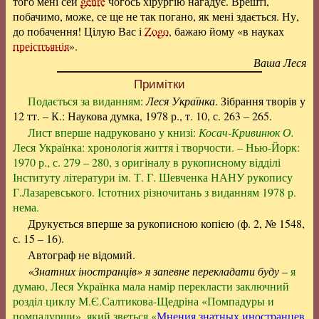
того мені сей
genre
чогось хірургію нагадує. Врешті,
побачимо, може, се ще не так погано, як мені здається. Ну,
до побачення! Цілую Вас і
Zogo
, бажаю йому «в науках
преіспъянія
».
Ваша Леся
Примітки
Подається за виданням
:
Леся Українка
. Зібрання творів у
12 тт. – К.: Наукова думка, 1978 р., т. 10, с. 263 – 265.
Лист вперше надруковано у книзі:
Косач-Кривинюк О.
Леся Українка: хронологія життя і творчости. – Нью-Йорк:
1970 р., с. 279 – 280, з оригіналу в рукописному відділі
Інституту літератури ім. Т. Г. Шевченка НАНУ рукопису
Г.Лазаревського. Істотних різночитань з виданням 1978 р.
нема.
Друкується вперше за рукописною копією (ф. 2, № 1548,
с. 15 – 16).
Автограф не відомий.
«Знатних іностранців» я запевне перекладати буду
–
я
думаю, Леся Українка мала намір перекласти заключний
розділ циклу М.Є.Салтикова-Щедріна «Помпадуры и
помпадурши», який зветься «
Мнения знатных иностранцев