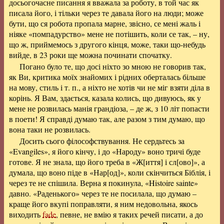
досьогочасне писання я вважала за роботу, в той час як
писала його, і тільки через те давала його на люди; може
бути, що ся робота пропала марне, звісно, се мені жаль і
ніяке «помпадурство» мене не потішить, коли се так, – ну,
що ж, приймемось з другого кінця, може, таки що-небудь
вийде, в 23 роки ще можна починати спочатку.
Погано було те, що досі ніхто зо мною не говорив так,
як Ви, критика моїх знайомих і рідних оберталась більше
на мову, стиль і т. п., а ніхто не хотів чи не міг взяти діла в
корінь. Я Вам, здається, казала колись, що дивуюсь, як у
мене не розвилась манія грандіоза, – де ж, з 10 літ попасти
в поети! Я справді думаю так, але разом з тим думаю, що
вона таки не розвилась.
Досить сього філософствування. Не сердьтесь за
«Evangiles», я його кінчу, і до «Народу» воно тричі буде
готове. Я не знала, що його треба в «Ж[иття] і сл[ово]», а
думала, що воно піде в «Нар[од]», коли скінчиться Біблія, і
через те не спішила. Верна я покинула, «Histoire sainte»
давно. «Раденького» через те не посилала, що думаю –
краще його вкупі поправляти, я ним недовольна, якось
виходить
fade
, певне, не вмію я таких речей писати, а до