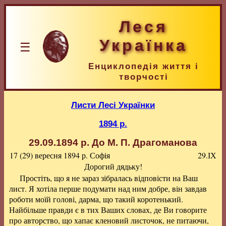
Леся
Українка
☰
Енциклопедія життя і
творчості
Листи Лесі Українки
1894 р.
29.09.1894 р.
До М. П. Драгоманова
17 (29) вересня 1894 р.
Софія
29.ІХ
Дорогий дядьку!
Простіть, що я не зараз зібралась відповісти на Ваш
лист. Я хотіла перше подумати над ним добре, він завдав
роботи моїй голові, дарма, що такий коротенький.
Найбільше правди є в тих Ваших словах, де Ви говорите
про авторство, що хапає кленовий листочок, не питаючи,