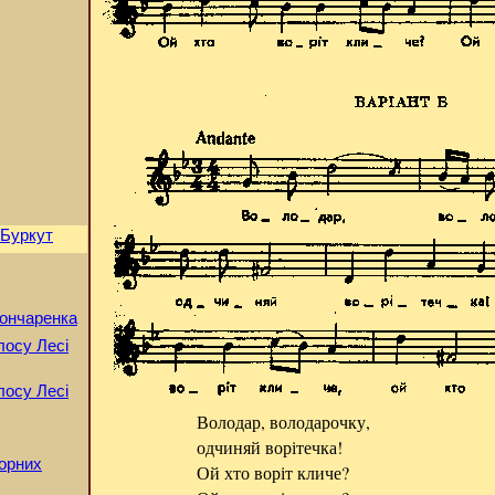
 Буркут
Гончаренка
олосу Лесі
олосу Лесі
Володар, володарочку,
одчиняй ворітечка!
лорних
Ой хто воріт кличе?