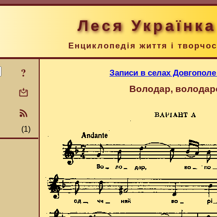
Леся Українка
Енциклопедія життя і творчос
?
Записи в селах Довгополе
Володар, володар
(1)