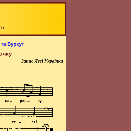
ті
 та Буркут
очку
Запис Лесі Українки