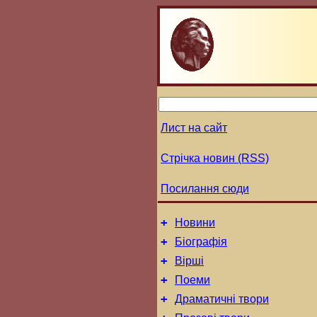
Лист на сайт
Стрічка новин (RSS)
Посилання сюди
+
Новини
+
Біографія
+
Вірші
+
Поеми
+
Драматичні твори