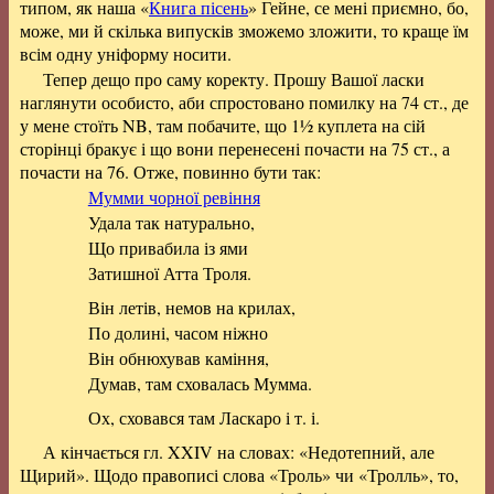
типом, як наша «
Книга пісень
» Гейне, се мені приємно, бо,
може, ми й скілька випусків зможемо зложити, то краще їм
всім одну уніформу носити.
Тепер дещо про саму коректу. Прошу Вашої ласки
наглянути особисто, аби спростовано помилку на 74 ст., де
у мене стоїть NB, там побачите, що 1½ куплета на сій
сторінці бракує і що вони перенесені почасти на 75 ст., а
почасти на 76. Отже, повинно бути так:
Мумми чорної ревіння
Удала так натурально,
Що привабила із ями
Затишної Атта Троля.
Він летів, немов на крилах,
По долині, часом ніжно
Він обнюхував каміння,
Думав, там сховалась Мумма.
Ох, сховався там Ласкаро і т. і.
А кінчається гл. XXIV на словах: «Недотепний, але
Щирий». Щодо правописі слова «Троль» чи «Тролль», то,