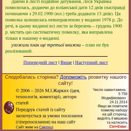
Даючи в листі подвійне датування, Леся Українка
помилилась, додаючи до юліанської дати 12 днів (насправді
починаючи з 29.02.1900 (юл.) треба додавати 13 днів). Ця
помилка залишилась невиправленою у виданні 1978 р. До
речі, в цьому виданні всі листи за березень – грудень 1900
р. містять цю систематичну помилку, яка виправлена
тільки в нашому е-виданні.
уложили план ще третьої книжки
–
план не був
реалізований.
Попередній лист
|
Вище
|
Наступний лист
Сподобалась сторінка?
Допоможіть
розвитку нашого
сайту!
© 2006 – 2026 М.І.Жарких (ідея,
Число завантажень :
5 758
технологія, коментарі), автори
Модифіковано :
статей
24.11.2014
Якщо ви помітили
Передрук статей із сайту
помилку набору
заохочується за умови посилання
на цiй сторiнцi,
видiлiть її мишкою
(гіперпосилання) на наш сайт
та натисніть
Ctrl+Enter
.
Сайт живе на
Смереці