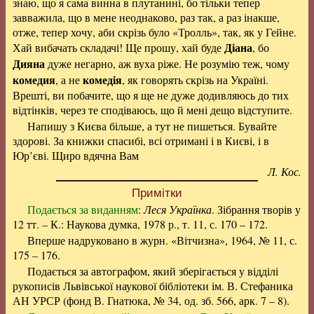
знаю, що я сама винна в плутанині, бо тільки тепер
завважила, що в мене неоднаково, раз так, а раз інакше,
отже, тепер хочу, аби скрізь було «Тролль», так, як у Гейне.
Діана
Хай вибачать складачі! Ще прошу, хай буде
, бо
Дияна
дуже негарно, аж вуха ріже. Не розумію теж, чому
комедия
комедія
, а не
, як говорять скрізь на Україні.
Врешті, ви побачите, що я ще не дуже додивляюсь до тих
відтінків, через те сподіваюсь, що й мені дещо відступите.
Напишу з Києва більше, а тут не пишеться. Бувайте
здорові. За книжки спасибі, всі отримані і в Києві, і в
Юр’єві. Щиро вдячна Вам
Л. Кос.
Примітки
Подається за виданням
:
Леся Українка
. Зібрання творів у
12 тт. – К.: Наукова думка, 1978 р., т. 11, с. 170 – 172.
Вперше надруковано в журн. «Вітчизна», 1964, № 11, с.
175 – 176.
Подається за автографом, який зберігається у відділі
рукописів Львівської наукової бібліотеки ім. В. Стефаника
АН УРСР (фонд В. Гнатюка, № 34, од. зб. 566, арк. 7 – 8).