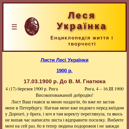
Леся
Українка
☰
Енциклопедія життя і
творчості
Листи Лесі Українки
1900 р.
17.03.1900 р.
До В. М. Гнатюка
4 (17) березня 1900 р.
Рига
Рига, 4 – 16.III 1900
Високоповажаний добродію!
Лист Ваш гнався за мною наздогін, бо вже не застав
мене в Петербургу. Нагнав мене вже недовго перед виїздом
у Дорпаті, у брата, і хоч я там коректу переглянула, та якось
не випав час написати листа і відправити посилку. Вибачте
мені на сей раз, бо я тепер людина подорожня і не завжди