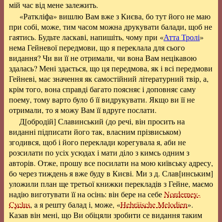
мій час від мене залежить.
«Раткліфа» вишлю Вам вже з Києва, бо тут його не маю
при собі, може, тим часом можна друкувати балади, щоб не
гаятись. Будьте ласкаві, напишіть, чому при «
Атта Тролі
»
нема Гейневої передмови, що я переклала для сього
видання? Чи ви її не отримали, чи вона Вам нецікавою
здалась? Мені здається, що ця передмова, як і всі передмови
Гейневі, має значення як самостійний літературний твір, а,
крім того, вона справді багато поясняє і доповняє саму
поему, тому варто було б її видрукувати. Якщо ви її не
отримали, то я можу Вам її вдруге послати.
Д[обродій] Славинський (до речі, він просить на
виданні підписати його так, власним прізвиськом)
згодився, щоб і його переклади корегувала я, аби не
розсилати по усіх усюдах і мати діло з кимсь одним з
авторів. Отже, прошу все посилати на мою київську адресу,
бо через тиждень я вже буду в Києві. Ми з д. Слав[инським]
уложили план ще третьої книжки перекладів з Гейне, маємо
надію виготувати її на осінь: він бере на себе
Norderney-
Cyclus
, a я решту балад і, може, «
Hebräische Melodien
».
Казав він мені, що Ви обіцяли зробити се видання таким