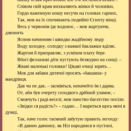
Співом свій крам вихваляють жінки й чоловіки,
Гордо важенную ношу несучи на головах гарних,
Так, мов на їх спочивають подвійні Єгипту вінці.
Весь у червонім іде водонос, – мов жартуючи,
дзвонить
Ясним начинням і швидко жадібному люду
Воду холодну, солодку з важкої баклажки вділяє,
Жартом її приправляє, з усміхом плату бере.
Вбогі феллахові діти пустують безжурно на сонці; –
Жваві маленькі головки! Цікаві очиці зорять…
Мов для забави дитячої просять «бакшиш» у
мандрівця.
Дав чи не дав, – засміяться, неначебто їм і дарма.
От, аби був очерету солодкого дрібний уламок; –
Смокчуть і раді-веселі, мов панство-багатство посіли.
«Звідки ся радість?» – гадаю… І мариться щось мені в
думці,
Так, наче голос таємний забутую править легенду:
«В давню давнину, як Ніл народився в пустині,