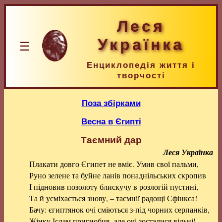
Леся
Українка
☰
Енциклопедія життя і
творчості
Поза збірками
Весна в Єгипті
Таємний дар
Леся Українка
Плакати довго Єгипет не вміє. Умив свої пальми,
Руно зелене та буйне ланів понаднільських скропив
І підновив позолоту блискучу в розлогій пустині,
Та й усміхається знову, – таємнії радощі Сфінкса!
Бачу: єгиптянок очі сміються з-під чорних серпанків,
Жінку Іслам пригнобив, але очі зосталися вільні!..