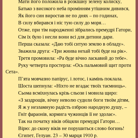
Мати його положила в розкішну зелену колиску,
Батько з високого неба промінням утішним дивився,
Як його син виростав не по днях – по годинах,
В силу вбирався і ніс тую силу до моря…
Отже, при тім народженні зібрались премудрі Гатори,
Сім їх було і несли вони всі для дитини дари.
Перша сказала: «Даю тобі ситую землю в обладу».
Зважила друга: «Три жнива нехай тобі буде на рік».
Третя промовила: «Ра буде вічно ласкавий до тебе».
Руку четверта простерла: «Ось пальмовий щит проти
Сета».
П’ята мовчазно папірус, і лотос, і камінь поклала.
Шоста шепнула: «Ніхто не вгадає твоїх таємниць».
Сьома всміхнулась крізь сльози і мовила щиро:
«З заздрощів, вічну неволю судили боги твоїм дітям,
Я ж у незламную радість озброю народную душу, –
Гніт фараонів, кормига чужинців її не здолає».
Так на початку віків обіцяли премудрі Гатори…
Вірю: до скону віків не порушиться слово богинь!
Єгипет, Гелуан. 23 – 30 марця 1910 p.